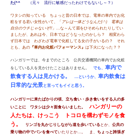
た(^^ゞ
（元々 流行に敏感だったわけでもないし～？）
ワタシの知っている ちょっと昔の日本では、電車の車内でお化
粧をする若い女性がいて、「
アレは一体どうなんだ(-“-) 電車は
自分のウチじゃないぞ!!
」…な～んて眉をひそめられたりしてい
ましたが、あれは今、日本ではどうなったのかしら？ 相変わら
ず日本では わざわざ電車で化粧してる女の子がいるの？ それ
とも、あの
『車内お化粧パフォーマンス』
は下火になった？？
ハンガリーでは、今までのところ 公共交通機関の車内でお化粧
車内で
をしている人を見かけたことはありません。
でも、
飲食する人は見かける。
車内飲食は
…というか、
日常的な光景
と言ってもイイと思う。
ハンガリーに来たばかりの頃、立ち食い・歩き食いをする人の多
ハンガリーの
いことに ワタシは少々面食らいました。
人たちは、けっこう トコロを構わずモノを食
う。
リンゴを丸かじりしながら道を歩いている
とか、
公共の
乗り物の中でパンを食べて
いたりとか…。 ま、
ちょっと誇張ぎ