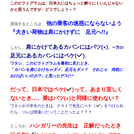
このピクトグラムは、日本人にはちょっと解りにくいんじゃない
かと思うんですが、どうでしょう～？
他の乗客の迷惑にならないよう
意味するところは 、
『大きい荷物は肩にかけずに 足元へ!!』
肩にかけてあるカバンにはバツ(×)
しかし、
、一方の
足元にあるカバンにはペケ(
)
。
ワタシ、このピクトグラムを最初に見たとき、
「
カバンを肩にかけちゃダメ、足元もダメ？ それじゃ 何処に
おけばいいのさ!?
」と思ったデス(^^ゞ
だって、日本ではペケ(
)って、あまり宜しく
ないとき…、要はバツ(×)と同様に使わない？
ワタシが小学生のときは、テストで先生にペケ（
）をつけられ
たら、ソレは間違いだってことだったよ？？？
ハンガリーの先生は 正解だったとき
ところが、
にペケ(
)