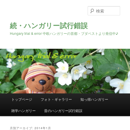
検
索
続・ハンガリー試行錯誤
Hungary trial & error 中欧ハンガリーの首都・ブダペストより発信中♪
メ
トップページ
フォト・ギャラリー
知っ得ハンガリー
メ
サ
イ
ン
雑学ハンガリー
昔のハンガリー試行錯誤
イ
ブ
メ
ニ
ン
コ
ュ
月別アーカイブ:
2014年1月