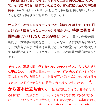
『英雄広場』に着いた時は、それなりに歩き回った後だったの
で、それなりに皆 疲れていたところ。縁石に座り込んで休む生
徒も。
(←コレはハンガリー人としては特別お行儀が悪いという
ことはない許容される範囲のふるまい。)
オスタイ キランドゥラーシュでは、朝から午後まで ほぼ1日
特別に昼食時
かけて歩き回るようなコースをとる場合でも、
間を設けたりしないことが多い
です。
日本の学校の遠
足だと、お食事の時間をとって みんなが一斉にお弁当を食べた
り、お弁当じゃない場合は全員でどこかの食堂へ行って食べたり
する時間があるだろうけどね。 フニャ高の遠足の場合は違うん
です。
それじゃ、遠足の間 何も食べないのかというと、もちろんそん
な事はない。
移動の電車の中でとか、行き先のポイントで皆で
立ち止まっている時などに、お腹が空いていれば それぞれ持っ
だ
てきたサンドイッチなどを(勝手に)食べるんです。外で。
から基本は立ち食い
。
飲食が禁止されている場所に入
る前には、「お腹が空いている人は今のうちに食べちゃいなさ
い。」…というような指示があったりするけれど、基本的にはそ