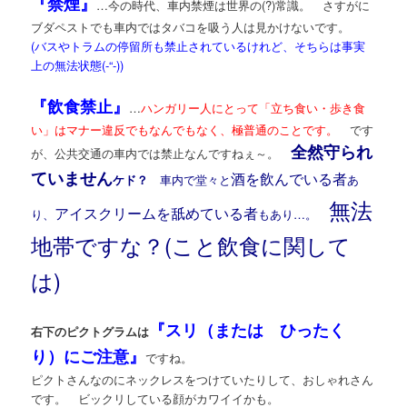
『禁煙』
…今の時代、車内禁煙は世界の(?)常識。 さすがに
ブダペストでも車内ではタバコを吸う人は見かけないです。
(バスやトラムの停留所も禁止されているけれど、そちらは事実
上の無法状態(-“-))
『飲食禁止』
…
ハンガリー人にとって「立ち食い・歩き食
い」はマナー違反でもなんでもなく、極普通のことです。
です
全然守られ
が、公共交通の車内では禁止なんですねぇ～。
ていません
酒を飲んでいる者
ケド？
車内で堂々と
あ
無法
アイスクリームを舐めている者
り、
もあり…。
地帯ですな？(こと飲食に関して
は)
『スリ（または ひったく
右下のピクトグラムは
り）にご注意』
ですね。
ピクトさんなのにネックレスをつけていたりして、おしゃれさん
です。 ビックリしている顔がカワイイかも。