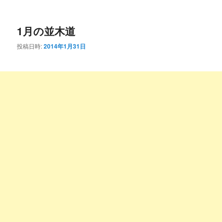
ー
コ
ン
1月の並木道
ン
テ
投稿日時:
2014年1月31日
テ
ン
ン
ツ
ツ
へ
へ
移
移
動
動