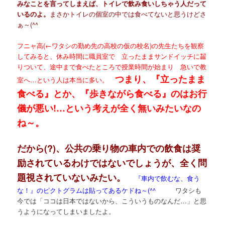
みなことを言ってしまえば、トイレで飲み食いしちゃう人だって
いるのよ。
まさかトイレの個室の中では食べてないと思うけどさ
ぁ～(^^ゞ
フニャ高(←ワタシの勤め先の高校の仮の校名)の先生たちを観察
してみると、休み時間に職員室で 立ったままサンドイッチに齧
りついて、途中まで食べたところで授業時間が始まり 急いで教
つまり、『立ったまま
室へ…という人は本当に多い。
食べる』とか、『歩きながら食べる』のはお行
儀が悪い!…という考えが全く無いみたいなの
ね～。
だから(?)、公共の乗り物の車内での飲食は奨
励されているわけではないでしょうが、全く問
題視されていないみたい。
『車内で飲むな、食う
な！』のピクトグラムは貼ってあるケドね～(^^ゞ
ワタシも
今では「ココは日本ではないから、こういうものなんだ…」と思
うようになってしまいましたよ。