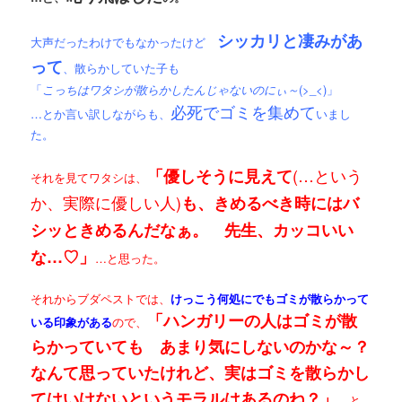
シッカリと凄みがあ
大声だったわけでもなかったけど
って
、散らかしていた子も
「
こっちはワタシが散らかしたんじゃないのにぃ～
(>_<)」
必死でゴミを集めて
…とか言い訳しながらも、
いまし
た。
(…という
「優しそうに見えて
それを見てワタシは、
か、実際に優しい人)
も、きめるべき時にはバ
シッときめるんだなぁ。
先生、カッコいい
な…♡」
…と思った。
それからブダペストでは、
けっこう何処にでもゴミが散らかって
「ハンガリーの人はゴミが散
いる印象がある
ので、
らかっていても あまり気にしないのかな～？
なんて思っていたけれど、実はゴミを散らかし
てはいけないというモラルはあるのね？」
…と