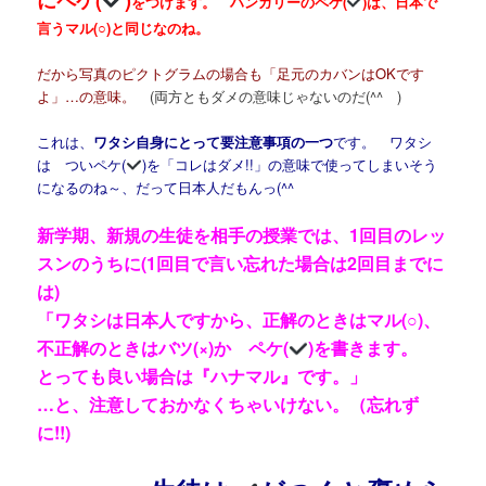
をつけます。 ハンガリーのペケ(
)は、日本で
言うマル(○)と同じなのね。
だから写真のピクトグラムの場合も「足元のカバンはOKです
よ」…の意味。
(両方ともダメの意味じゃないのだ(^^ゞ)
これは、
ワタシ自身にとって要注意事項の一つ
です。 ワタシ
は ついペケ(
)を「コレはダメ!!」の意味で使ってしまいそう
になるのね～、だって日本人だもんっ(^^ゞ
新学期、新規の生徒を相手の授業では、1回目のレッ
スンのうちに(1回目で言い忘れた場合は2回目までに
は)
「ワタシは日本人ですから、正解のときはマル(○)、
不正解のときはバツ(×)か ペケ(
)を書きます。
とっても良い場合は『ハナマル』です。」
…と、注意しておかなくちゃいけない。（忘れず
に!!)