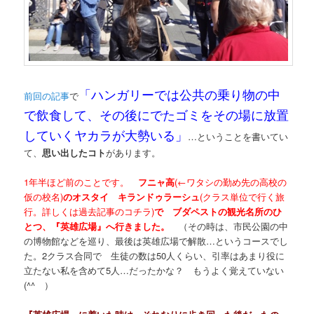
「ハンガリーでは公共の乗り物の中
前回の記事
で
で飲食して、その後にでたゴミをその場に放置
していくヤカラが大勢いる」
…ということを書いてい
て、
思い出したコト
があります。
1年半ほど前のことです。
フニャ高
(←ワタシの勤め先の高校の
仮の校名)
のオスタイ キランドゥラーシュ
(クラス単位で行く旅
行。
詳しくは過去記事のコチラ
)
で ブダペストの観光名所のひ
とつ、『英雄広場』へ行きました。
（その時は、市民公園の中
の博物館などを巡り、最後は英雄広場で解散…というコースでし
た。2クラス合同で 生徒の数は50人くらい、引率はあまり役に
立たない私を含めて5人…だったかな？ もうよく覚えていない
(^^ゞ）