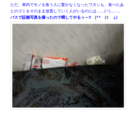
ただ、車内でモノを食う人に驚かなくなったワタシも、食べたあ
とのゴミをそのまま放置していく人がいるのには……(-“-)……。
バスで証拠写真を撮ったので晒してやるぅ～!! (^^ゞ(↑ ↓)