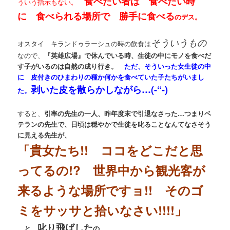
食べたい者は 食べたい時
ういう指示もない。
に 食べられる場所で 勝手に食べる
のデス。
そういうもの
オスタイ キランドゥラーシュの時の飲食は
なので、
『英雄広場』で休んでいる時、生徒の中にモノを食べだ
す子がいるのは自然の成り行き。
ただ、そういった女生徒の中
に 皮付きのひまわりの種か何かを食べていた子たちがいまし
剥いた皮を散らかしながら…(-“-)
た。
すると、
引率の先生の一人、昨年度末で引退なさった…つまりベ
テランの先生で、日頃は穏やかで生徒を叱ることなんてなさそう
に見える先生が、
「貴女たち!! ココをどこだと思
ってるの!? 世界中から観光客が
来るような場所ですョ!! そのゴ
ミをサッサと拾いなさい!!!!」
叱り飛ばした
…と、
の。