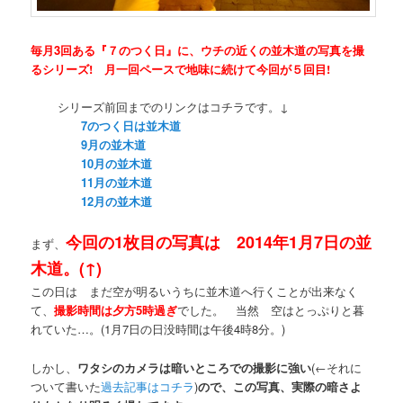
毎月3回ある『７のつく日』に、ウチの近くの並木道の写真を撮
るシリーズ! 月一回ペースで地味に続けて今回が５回目!
シリーズ前回までのリンクはコチラです。↓
7のつく日は並木道
9月の並木道
10月の並木道
11月の並木道
12月の並木道
今回の1枚目の写真は 2014年1月7日の並
まず、
木道。(↑)
この日は まだ空が明るいうちに並木道へ行くことが出来なく
て、
撮影時間は夕方5時過ぎ
でした。 当然 空はとっぷりと暮
れていた…。(1月7日の日没時間は午後4時8分。)
しかし、
ワタシのカメラは暗いところでの撮影に強い
(←それに
ついて書いた
過去記事はコチラ
)
ので、この写真、実際の暗さよ