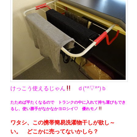
けっこう使えるじゃん
ｄ(*^▽^*)ｂ
たためば平たくなるので トランクの中に入れて持ち運びもでき
るし、使い勝手がなかなかヨロシイ♡ 優れモノ
ワタシ、この携帯簡易洗濯物干しが欲し～
い。 どこかに売ってないかしら？