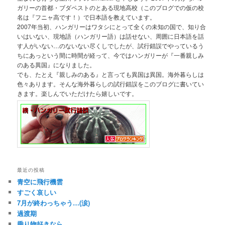
ガリーの首都・ブダペストのとある現地高校（このブログでの仮の校
名は『フニャ高です！）で日本語を教えています。
2007年当初、ハンガリーはワタシにとって全くの未知の国で、知り合
いはいない、現地語（ハンガリー語）は話せない、周囲に日本語を話
す人がいない…のないない尽くしでしたが、試行錯誤でやっているう
ちにあっという間に時間が経って、今ではハンガリーが『一番親しみ
のある異国』になりました。
でも、たとえ『親しみのある』と言っても異国は異国。海外暮らしは
色々あります。そんな海外暮らしの試行錯誤をこのブログに書いてい
きます。楽しんでいただけたら嬉しいです。
最近の投稿
青空に飛行機雲
すごく哀しい
7月が終わっちゃう…(涙)
過渡期
乗り物好きなら