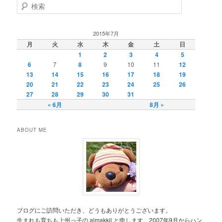
ビ
検
ゲ
索
ー
シ
2015年7月
ョ
月
火
水
木
金
土
日
ン
1
2
3
4
5
6
7
8
9
10
11
12
13
14
15
16
17
18
19
20
21
22
23
24
25
26
27
28
29
30
31
« 6月
8月 »
ABOUT ME
ブログにご訪問いただき、どうもありがとうございます。
生まれも育ちも上州っ子の almakkii と申します。2007年9月からハン