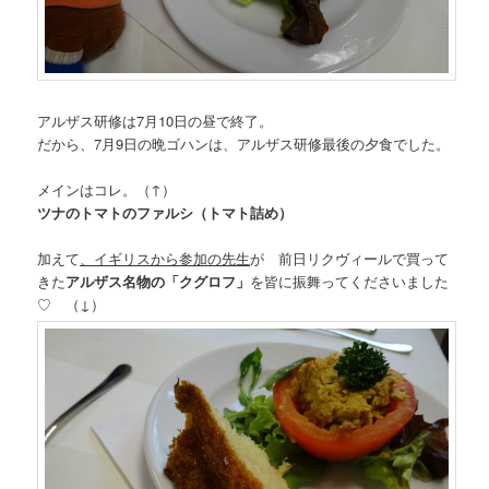
アルザス研修は7月10日の昼で終了。
だから、7月9日の晩ゴハンは、アルザス研修最後の夕食でした。
メインはコレ。（↑）
ツナのトマトのファルシ（トマト詰め）
加えて
、イギリスから参加の先生
が 前日リクヴィールで買って
きた
アルザス名物の「クグロフ」
を皆に振舞ってくださいました
♡ （↓）