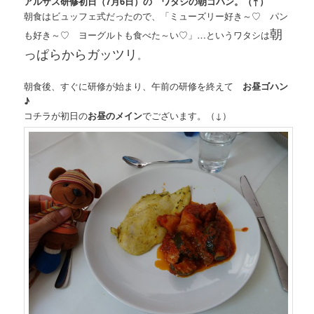
アルザス研修初日（7月6日）の ワタシの朝ゴハン。（↑）
朝食はビュッフェ式だったので、「ミューズリー好き～♡ パン
朝
も好き～♡ ヨーグルトも食べた～い♡」…というワタシは
っぱらからガッツリ
。
朝食後、すぐに研修が始まり、午前の研修を終えて
お昼ゴハン
♪
コチラが初日の
お昼のメイン
でございます。（↓）