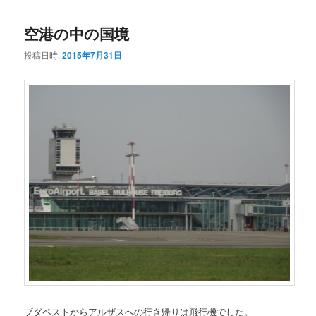
コ
ン
空港の中の国境
ン
テ
投稿日時:
2015年7月31日
テ
ン
ン
ツ
ツ
へ
へ
移
移
動
動
ブダペストからアルザスへの行き帰りは飛行機でした。