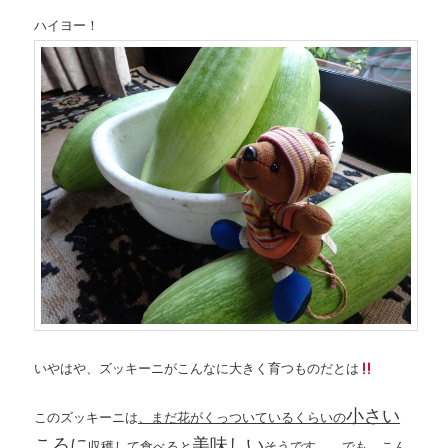
ハイヨー！
いやはや、ズッキーニがこんなに大きく育つものだとは
小さい
このズッキーニは
、まだ花がくっついているくらいの
ころに
美味しい
収穫して食べると
そうです。 でも、こん