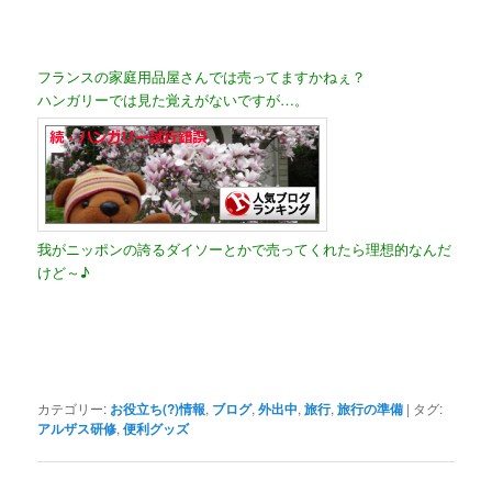
フランスの家庭用品屋さんでは売ってますかねぇ？
ハンガリーでは見た覚えがないですが…。
我がニッポンの誇るダイソーとかで売ってくれたら理想的なんだ
けど～♪
カテゴリー:
お役立ち(?)情報
,
ブログ
,
外出中
,
旅行
,
旅行の準備
|
タグ:
アルザス研修
,
便利グッズ