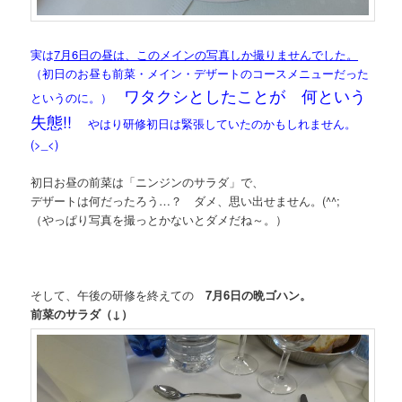
実は
7月6日の昼は、このメインの写真しか撮りませんでした。
（初日のお昼も前菜・メイン・デザートのコースメニューだった
ワタクシとしたことが 何という
というのに。）
失態!!
やはり研修初日は緊張していたのかもしれません。
(>_<)
初日お昼の前菜は「ニンジンのサラダ」で、
デザートは何だったろう…？ ダメ、思い出せません。(^^;
（やっぱり写真を撮っとかないとダメだね～。）
そして、午後の研修を終えての
7月6日の晩ゴハン。
前菜のサラダ（↓）