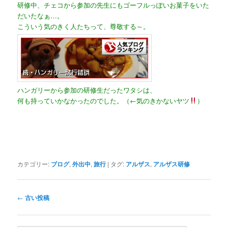
研修中、チェコから参加の先生にもゴーフルっぽいお菓子をいた
だいたなぁ…。
こういう気のきく人たちって、尊敬する～。
ハンガリーから参加の研修生だったワタシは、
何も持っていかなかったのでした。（←気のきかないヤツ
）
カテゴリー:
ブログ
,
外出中
,
旅行
|
タグ:
アルザス
,
アルザス研修
投
←
古い投稿
稿
ナ