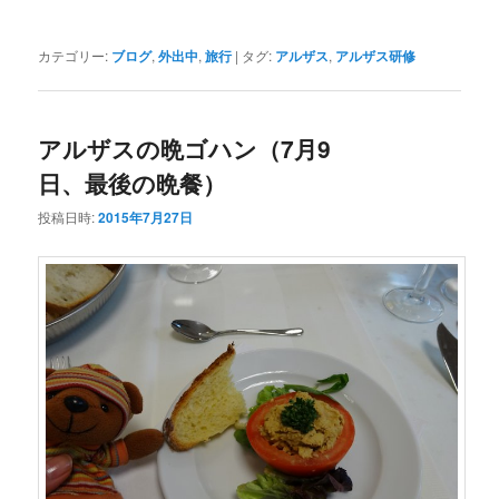
カテゴリー:
ブログ
,
外出中
,
旅行
|
タグ:
アルザス
,
アルザス研修
アルザスの晩ゴハン（7月9
日、最後の晩餐）
投稿日時:
2015年7月27日