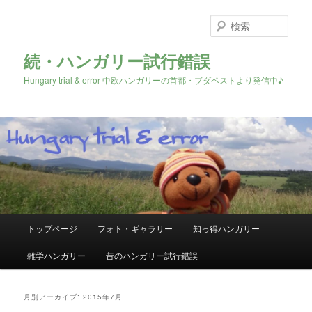
検
索
続・ハンガリー試行錯誤
Hungary trial & error 中欧ハンガリーの首都・ブダペストより発信中♪
メ
トップページ
フォト・ギャラリー
知っ得ハンガリー
メ
サ
イ
ン
雑学ハンガリー
昔のハンガリー試行錯誤
イ
ブ
メ
ニ
ン
コ
ュ
月別アーカイブ:
2015年7月
ー