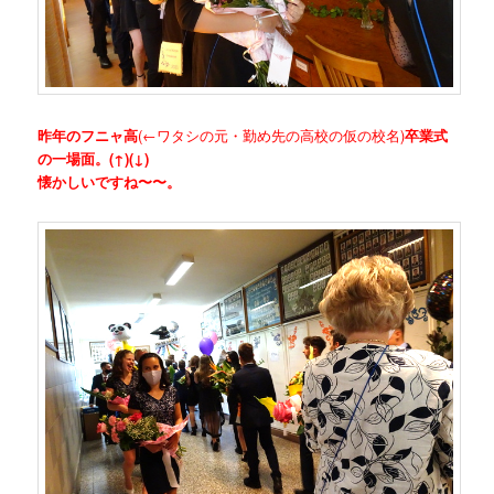
昨年のフニャ高
(←ワタシの元・勤め先の高校の仮の校名)
卒業式
の一場面。(↑)(↓)
懐かしいですね〜〜。