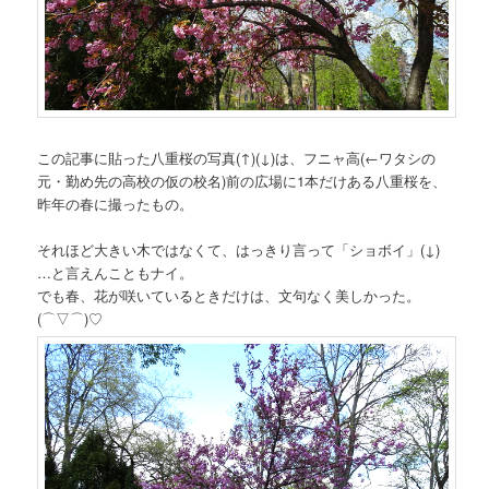
この記事に貼った八重桜の写真(↑)(↓)は、フニャ高
(←ワタシの
元・勤め先の高校の仮の校名)
前の広場に1本だけある八重桜を、
昨年の春に撮ったもの。
それほど大きい木ではなくて、はっきり言って「ショボイ」(↓)
…と言えんこともナイ。
でも春、花が咲いているときだけは、文句なく美しかった。
(⌒▽⌒)♡