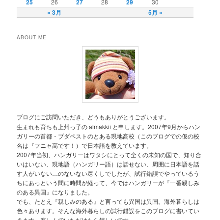
25
26
27
28
29
30
« 3月
5月 »
ABOUT ME
ブログにご訪問いただき、どうもありがとうございます。
生まれも育ちも上州っ子の almakkii と申します。2007年9月からハン
ガリーの首都・ブダペストのとある現地高校（このブログでの仮の校
名は『フニャ高です！）で日本語を教えています。
2007年当初、ハンガリーはワタシにとって全くの未知の国で、知り合
いはいない、現地語（ハンガリー語）は話せない、周囲に日本語を話
す人がいない…のないない尽くしでしたが、試行錯誤でやっているう
ちにあっという間に時間が経って、今ではハンガリーが『一番親しみ
のある異国』になりました。
でも、たとえ『親しみのある』と言っても異国は異国。海外暮らしは
色々あります。そんな海外暮らしの試行錯誤をこのブログに書いてい
きます。楽しんでいただけたら嬉しいです。