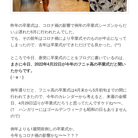
昨年の卒業式は、コロナ禍の影響で例年の卒業式シーズンからだ
いぶ遅れた6月に行われたんでした。
でも、その前年はコロナ禍により卒業式そのものが中止になって
しまったので、去年は卒業式ができただけでも良かった。(^^)
ところで今日、唐突に卒業式のことをブログに書いているのは、
まさに今日、2022年4月22日が今年のフニャ高の卒業式だと聞い
たからです。
(・o・)
例年通りだと、フニャ高の卒業式は4月末から5月初旬までの間に
行われてきたので、今年のカレンダーから考えると、来週の金曜
日、4月29日辺りが卒業式だろうと思ってたんですケドね〜〜。
(↑ ハンガリーにはゴールデンウィークも昭和の日もありません
ので)
例年よりも1週間前倒しの卒業式か。
今年もコロナ禍の影響かな〜〜？？？