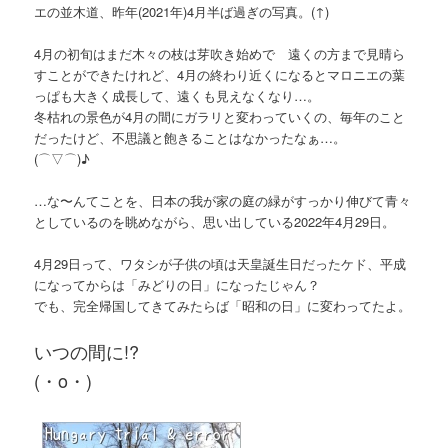
エの並木道、昨年(2021年)4月半ば過ぎの写真。(↑)
4月の初旬はまだ木々の枝は芽吹き始めで 遠くの方まで見晴ら
すことができたけれど、4月の終わり近くになるとマロニエの葉
っぱも大きく成長して、遠くも見えなくなり…。
冬枯れの景色が4月の間にガラリと変わっていくの、毎年のこと
だったけど、不思議と飽きることはなかったなぁ…。
(⌒▽⌒)♪
…な〜んてことを、日本の我が家の庭の緑がすっかり伸びて青々
としているのを眺めながら、思い出している2022年4月29日。
4月29日って、ワタシが子供の頃は天皇誕生日だったケド、平成
になってからは「みどりの日」になったじゃん？
でも、完全帰国してきてみたらば「昭和の日」に変わってたよ。
いつの間に!?
(・o・)