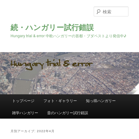
検
索
続・ハンガリー試行錯誤
Hungary trial & error 中欧ハンガリーの首都・ブダペストより発信中♪
メ
トップページ
フォト・ギャラリー
知っ得ハンガリー
メ
サ
イ
ン
雑学ハンガリー
昔のハンガリー試行錯誤
イ
ブ
メ
ニ
ン
コ
ュ
月別アーカイブ:
2022年4月
ー