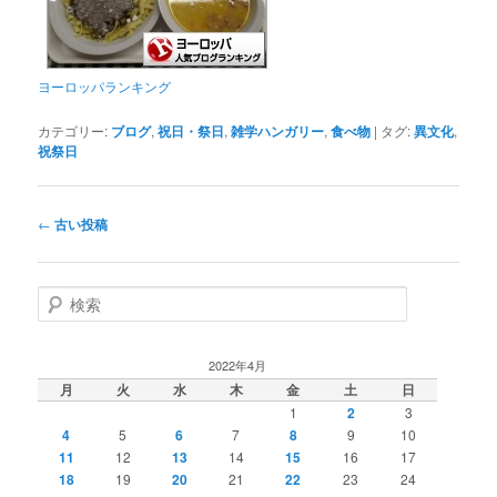
ヨーロッパランキング
カテゴリー:
ブログ
,
祝日・祭日
,
雑学ハンガリー
,
食べ物
|
タグ:
異文化
,
祝祭日
投
←
古い投稿
稿
ナ
ビ
検
ゲ
索
ー
シ
2022年4月
ョ
月
火
水
木
金
土
日
ン
1
2
3
4
5
6
7
8
9
10
11
12
13
14
15
16
17
18
19
20
21
22
23
24