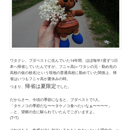
ワタクシ、ブダペストに住んでいた14年間、ほぼ毎年1度ずつ日
本へ帰省していたんですが、フニャ高
(←ワタシの元・勤め先の
高校の仮の校名)
という現地の普通高校に勤めていた関係上、帰
省はいつもフニャ高が夏休みの時。
帰省は夏限定
つまり、
でした。
だからさ〜、今頃の季節になると、ブダペストで1人、
「タケノコの季節だな〜〜タケノコ食べたいなぁ〜〜〜〜」
…と、望郷の念に駆られていたんでございますよ。
(T^T)
それはもう、食感が少し似ているかもしれないという理由で、ハ