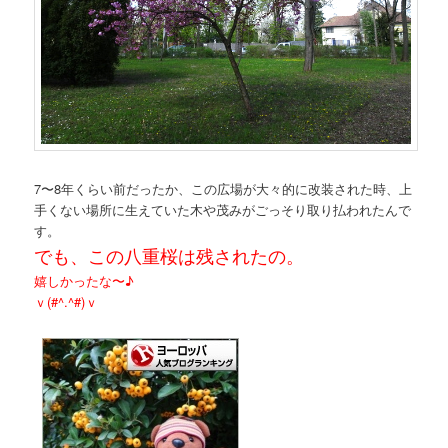
7〜8年くらい前だったか、この広場が大々的に改装された時、上
手くない場所に生えていた木や茂みがごっそり取り払われたんで
す。
でも、この八重桜は残されたの。
嬉しかったな〜♪
ｖ(#^.^#)ｖ