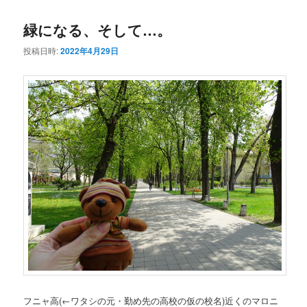
コ
ン
緑になる、そして…。
ン
テ
投稿日時:
2022年4月29日
テ
ン
ン
ツ
ツ
へ
へ
移
移
動
動
フニャ高
(←ワタシの元・勤め先の高校の仮の校名)
近くのマロニ