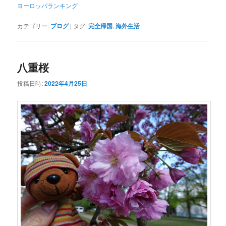
ヨーロッパランキング
カテゴリー:
ブログ
|
タグ:
完全帰国
,
海外生活
八重桜
投稿日時:
2022年4月25日