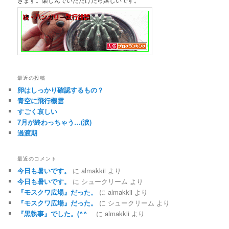
最近の投稿
卵はしっかり確認するもの？
青空に飛行機雲
すごく哀しい
7月が終わっちゃう…(涙)
過渡期
最近のコメント
今日も暑いです。
に
almakkii
より
今日も暑いです。
に
シュークリーム
より
『モスクワ広場』だった。
に
almakkii
より
『モスクワ広場』だった。
に
シュークリーム
より
『黒執事』でした。(^^ゞ
に
almakkii
より