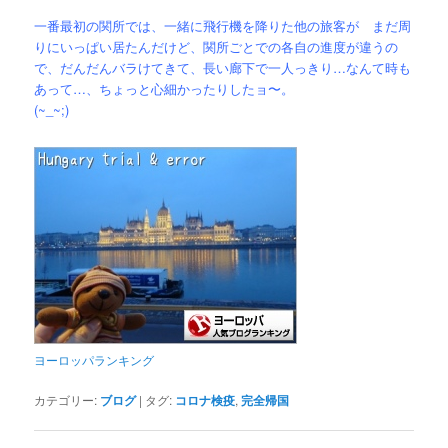
一番最初の関所では、一緒に飛行機を降りた他の旅客が まだ周
りにいっぱい居たんだけど、関所ごとでの各自の進度が違うの
で、だんだんバラけてきて、長い廊下で一人っきり…なんて時も
あって…、ちょっと心細かったりしたョ〜。
(~_~;)
ヨーロッパランキング
カテゴリー:
ブログ
|
タグ:
コロナ検疫
,
完全帰国