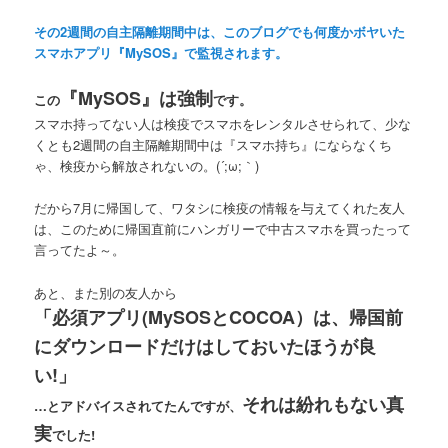
その2週間の自主隔離期間中は、このブログでも何度かボヤいた
スマホアプリ『MySOS』で監視されます。
『MySOS』は強制
この
です。
スマホ持ってない人は検疫でスマホをレンタルさせられて、少な
くとも2週間の自主隔離期間中は『スマホ持ち』にならなくち
ゃ、検疫から解放されないの。(´;ω;｀)
だから7月に帰国して、ワタシに検疫の情報を与えてくれた友人
は、このために帰国直前にハンガリーで中古スマホを買ったって
言ってたよ～。
あと、また別の友人から
「必須アプリ(MySOSとCOCOA）は、帰国前
にダウンロードだけはしておいたほうが良
い!」
それは紛れもない真
…とアドバイスされてたんですが、
実
でした!