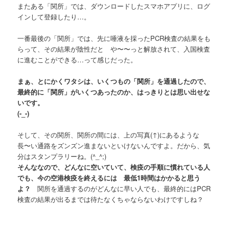
またある「関所」では、ダウンロードしたスマホアプリに、ログ
インして登録したり…。
一番最後の「関所」では、先に唾液を採ったPCR検査の結果をも
らって、その結果が陰性だと や〜〜っと解放されて、入国検査
に進むことができる…って感じだった。
まぁ、とにかくワタシは、いくつもの「関所」を通過したので、
最終的に「関所」がいくつあったのか、はっきりとは思い出せな
いです。
(-_-)
そして、その関所、関所の間には、上の写真(↑)にあるような
長〜い通路をズンズン進まないといけないんですよ。だから、気
分はスタンプラリーね。(^_^;)
そんななので、どんなに空いていて、検疫の手順に慣れている人
でも、今の空港検疫を終えるには 最低1時間はかかると思う
よ？
関所を通過するのがどんなに早い人でも、最終的にはPCR
検査の結果が出るまでは待たなくちゃならないわけですしね？