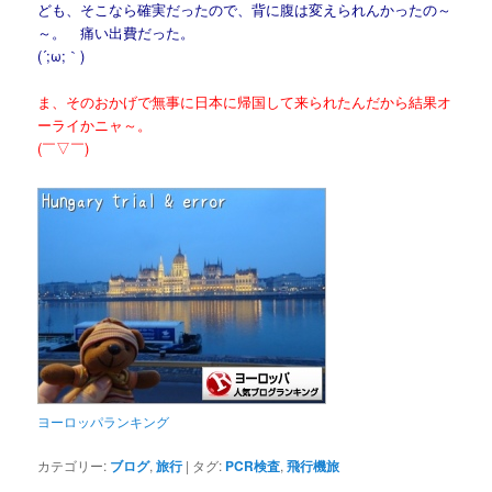
ども、そこなら確実だったので、背に腹は変えられんかったの～
～。 痛い出費だった。
(´;ω;｀)
ま、そのおかげで無事に日本に帰国して来られたんだから結果オ
ーライかニャ～。
(￣▽￣)
ヨーロッパランキング
カテゴリー:
ブログ
,
旅行
|
タグ:
PCR検査
,
飛行機旅