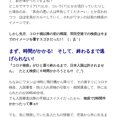
て、影が薄かったですよね？
どこかでマラリア(？)とか、コレラ(？)とかが流行っていたりし
た場合のみ、「具合の悪い人は申告してくださ〜い」とか言われ
つつ ほぼ全員がスルーしていく…それがワタシの以前の検疫の
イメージです。
しかし先月、コロナ禍以降の初の帰国、羽田空港での検疫は今ま
でのイメージを覆すスゴさだった!！ (；´Д｀)
まず、時間がかかる! そして、終わるまで逃
げられない!
『コロナ検疫』がひと通り終わるまで、日本入国は許されませ
ん。 たとえ検疫に６時間かかろうとも!!! (*_*)
ちなみにワタシは18時に飛行機から降りて、その後すぐにコロナ
検疫、入国審査・預け入れ荷物の引取り・税関通過して、外に出
られたのが20時40分頃。
でも入国審査以降の手順はスイスイだったから、
検疫で2時間半
かかったって事ョ!!
でも、先に帰国していた友人たちの情報で、空港から外に出るま