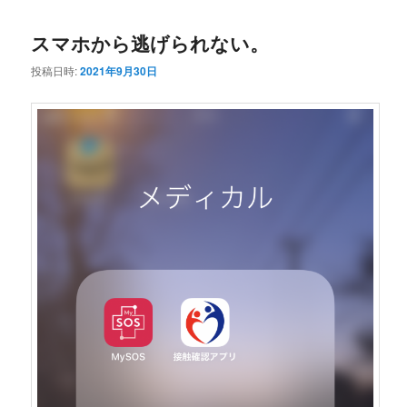
コ
ン
スマホから逃げられない。
ン
テ
投稿日時:
2021年9月30日
テ
ン
ン
ツ
ツ
へ
へ
移
移
動
動