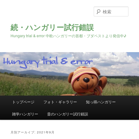
検
索
続・ハンガリー試行錯誤
Hungary trial & error 中欧ハンガリーの首都・ブダペストより発信中♪
メ
トップページ
フォト・ギャラリー
知っ得ハンガリー
メ
サ
イ
ン
雑学ハンガリー
昔のハンガリー試行錯誤
イ
ブ
メ
ニ
ン
コ
ュ
月別アーカイブ:
2021年9月
ー