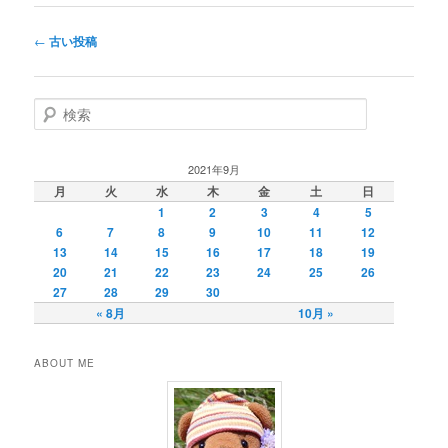
投
←
古い投稿
稿
ナ
ビ
検
ゲ
索
ー
シ
2021年9月
ョ
月
火
水
木
金
土
日
ン
1
2
3
4
5
6
7
8
9
10
11
12
13
14
15
16
17
18
19
20
21
22
23
24
25
26
27
28
29
30
« 8月
10月 »
ABOUT ME