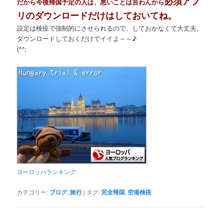
必須アプ
だから今後帰国予定の人は、悪いことは言わんから
リのダウンロードだけはしておいてね。
設定は検疫で強制的にさせられるので、しておかなくて大丈夫。
ダウンロードしておくだけでイイよ～～♪
(^^;
ヨーロッパランキング
カテゴリー:
ブログ
,
旅行
|
タグ:
完全帰国
,
空港検疫