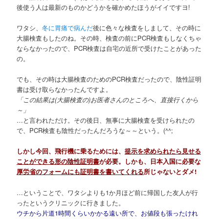
後使う人は最新のものかどうかを確かめたほうがイイですヨ!
ワタシ、
冬に胃痛で病んだ
後に色々な検査をしまして、その時に
大腸検査もしたのね。その時、検査の前にPCR検査もしなくちゃ
ならなかったので、PCR検査は自宅の近所で受けたことがあった
の。
でも、その時は大腸検査のためのPCR検査だったので、陰性証明
書は受け取らなかったんですよ。
「この結果は(大腸検査の)お医者さんのところへ、直接行くから
～」
…と言われただけ。その後日、無事に大腸検査を受けられたの
で、PCR検査も陰性だったんだろうな～～という。(^^;
しかし今回、飛行機に乗るためには、
提示を求められたら見せる
ことができる形の陰性証明書
が必要。しかも、日本入国に必要な
厚労省のフォームにも証明書を書いてくれる
所じゃないとダメ!
…ということで、ワタシよりも1か月ほど前に帰国した友人が行
ったというクリニックに行きました。
ウチから片道1時間くらいかかる遠い所で、お値段も張ったけれ