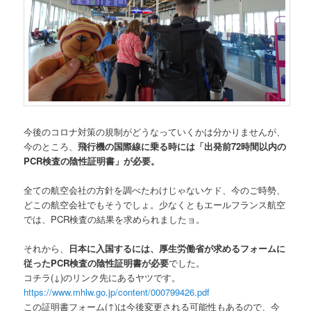
今後のコロナ対策の規制がどうなっていくかは分かりませんが、
今のところ、
飛行機の国際線に乗る時には「出発前72時間以内の
PCR検査の陰性証明書」が必要。
全ての航空会社の方針を調べたわけじゃないケド、今のご時勢、
どこの航空会社でもそうでしょ。少なくともエールフランス航空
では、PCR検査の結果を求められましたョ。
それから、
日本に入国するには、厚生労働省が求めるフォームに
従ったPCR検査の陰性証明書が必要
でした。
コチラ(↓)のリンク先にあるヤツです。
https://www.mhlw.go.jp/content/000799426.pdf
この証明書フォーム(↑)は今後変更される可能性もあるので、今