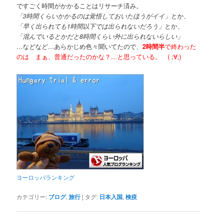
ですごく時間がかかることはリサーチ済み。
「3時間くらいかかるのは覚悟しておいたほうがイイ」
とか、
「早く出られても1時間以下では出られないだろう」
とか、
「混んでいるとかだと8時間くらい外に出られないらしい」
…などなど…あらかじめ色々聞いてたので、
2時間半
で終わった
のは まぁ、普通だったのかな？…と思っている。 ( ;∀;)
ヨーロッパランキング
カテゴリー:
ブログ
,
旅行
|
タグ:
日本入国
,
検疫