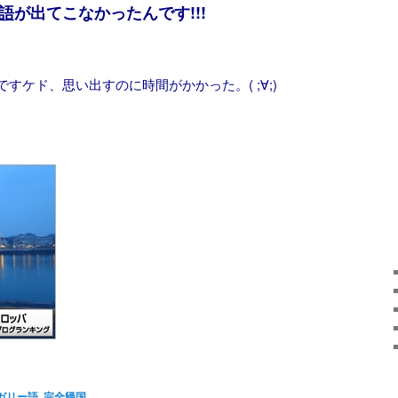
語
が出てこなかったんです!!!
すケド、思い出すのに時間がかかった。( ;∀;)
。
ガリー語
,
完全帰国