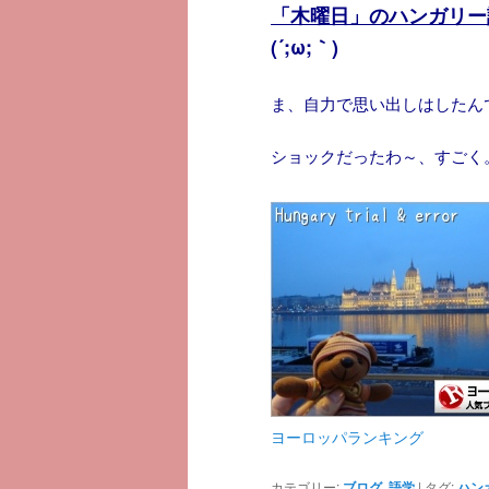
「木曜日」のハンガリー
(´;ω;｀)
ま、自力で思い出しはしたんで
ショックだったわ～、すごく
ヨーロッパランキング
カテゴリー:
ブログ
,
語学
|
タグ:
ハン