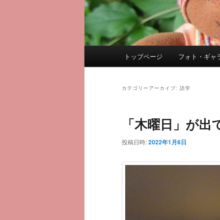
メ
トップページ
フォト・ギャ
メ
サ
イ
ン
イ
ブ
メ
カテゴリーアーカイブ:
語学
ニ
ン
コ
ュ
「木曜日」が出
ー
コ
ン
投稿日時:
2022年1月6日
ン
テ
テ
ン
ン
ツ