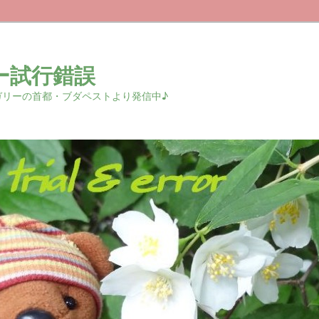
ー試行錯誤
r 中欧ハンガリーの首都・ブダペストより発信中♪