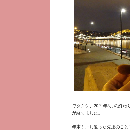
ツ
へ
へ
移
移
動
動
ワタクシ、2021年8月の終
が経ちました。
年末も押し迫った先週のこと