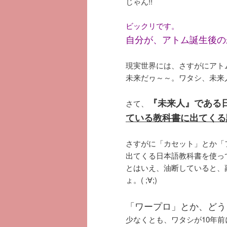
じゃん!!
ビックリです。
自分が、アトム誕生後の未
現実世界には、さすがにアト
未来だヮ～～。ワタシ、未来人だ
『未来人』である
さて、
ている教科書に出てくる
さすがに「カセット」とか「
出てくる日本語教科書を使ってい
とはいえ、油断していると、
ょ。( ;∀;)
「ワープロ」とか、どう
少なくとも、ワタシが10年