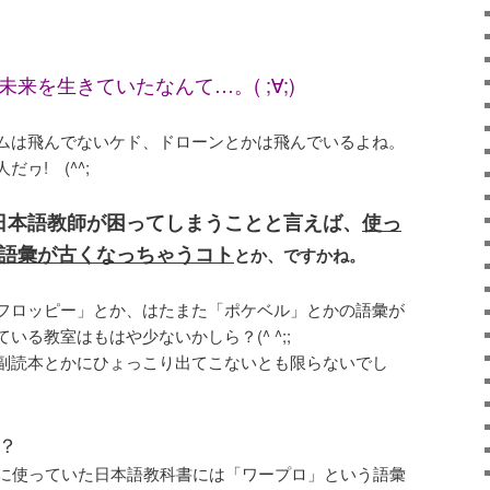
来を生きていたなんて…。( ;∀;)
ムは飛んでないケド、ドローンとかは飛んでいるよね。
ヮ! (^^;
日本語教師が困ってしまうことと言えば、
使っ
語彙が古くなっちゃうコト
とか、ですかね。
フロッピー」とか、はたまた「ポケベル」とかの語彙が
る教室はもはや少ないかしら？(^ ^;;
副読本とかにひょっこり出てこないとも限らないでし
？
前に使っていた日本語教科書には「ワープロ」という語彙