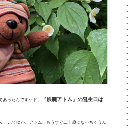
『鉄腕アトム』の誕生日は
てあったんですケド、
。
じゃん。…てゆか、アトム、もうすぐ二十歳になっちゃうん