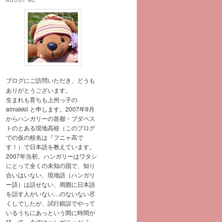
ABOUT ME
ブログにご訪問いただき、どうも
ありがとうございます。
生まれも育ちも上州っ子の
almakkii と申します。2007年9月
からハンガリーの首都・ブダペス
トのとある現地高校（このブログ
での仮の校名は『フニャ高で
す！）で日本語を教えています。
2007年当初、ハンガリーはワタシ
にとって全くの未知の国で、知り
合いはいない、現地語（ハンガリ
ー語）は話せない、周囲に日本語
を話す人がいない…のないない尽
くしでしたが、試行錯誤でやって
いるうちにあっという間に時間が
経って、今ではハンガリーが『一