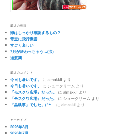
最近の投稿
卵はしっかり確認するもの？
青空に飛行機雲
すごく哀しい
7月が終わっちゃう…(涙)
過渡期
最近のコメント
今日も暑いです。
に
almakkii
より
今日も暑いです。
に
シュークリーム
より
『モスクワ広場』だった。
に
almakkii
より
『モスクワ広場』だった。
に
シュークリーム
より
『黒執事』でした。(^^ゞ
に
almakkii
より
アーカイブ
2026年8月
2026年7月