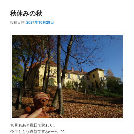
コ
ン
秋休みの秋
ン
テ
投稿日時:
2024年10月29日
テ
ン
ン
ツ
ツ
へ
へ
移
移
動
動
10月もあと数日で終わり。
今年ももう終盤ですね〜〜。^^;