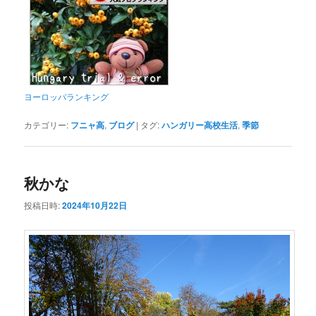
ヨーロッパランキング
カテゴリー:
フニャ高
,
ブログ
|
タグ:
ハンガリー高校生活
,
季節
秋かな
投稿日時:
2024年10月22日