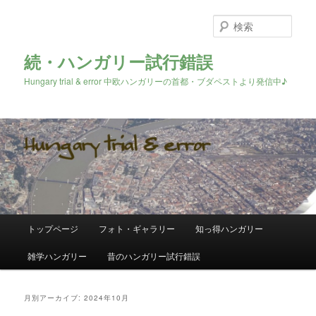
検
索
続・ハンガリー試行錯誤
Hungary trial & error 中欧ハンガリーの首都・ブダペストより発信中♪
メ
トップページ
フォト・ギャラリー
知っ得ハンガリー
メ
サ
イ
ン
雑学ハンガリー
昔のハンガリー試行錯誤
イ
ブ
メ
ニ
ン
コ
ュ
月別アーカイブ:
2024年10月
ー