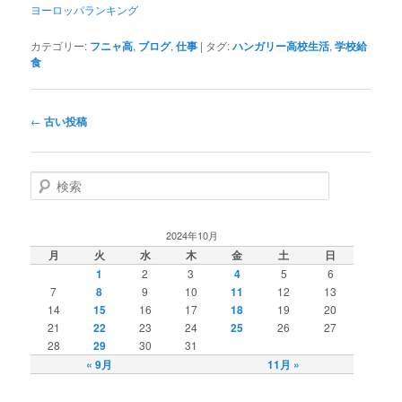
ヨーロッパランキング
カテゴリー:
フニャ高
,
ブログ
,
仕事
|
タグ:
ハンガリー高校生活
,
学校給
食
投
←
古い投稿
稿
ナ
ビ
検
ゲ
索
ー
シ
2024年10月
ョ
月
火
水
木
金
土
日
ン
1
2
3
4
5
6
7
8
9
10
11
12
13
14
15
16
17
18
19
20
21
22
23
24
25
26
27
28
29
30
31
« 9月
11月 »