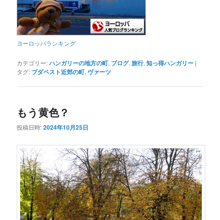
ヨーロッパランキング
カテゴリー:
ハンガリーの地方の町
,
ブログ
,
旅行
,
知っ得ハンガリー
|
タグ:
ブダペスト近郊の町
,
ヴァーツ
もう黄色？
投稿日時:
2024年10月25日