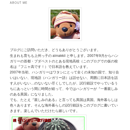
ABOUT ME
ブログにご訪問いただき、どうもありがとうございます。
生まれも育ちも上州っ子の almakkii と申します。2007年9月からハン
ガリーの首都・ブダペストのとある現地高校（このブログでの仮の校
名は『フニャ高です！）で日本語を教えています。
2007年当初、ハンガリーはワタシにとって全くの未知の国で、知り合
いはいない、現地語（ハンガリー語）は話せない、周囲に日本語を話
す人がいない…のないない尽くしでしたが、試行錯誤でやっているう
ちにあっという間に時間が経って、今ではハンガリーが『一番親しみ
のある異国』になりました。
でも、たとえ『親しみのある』と言っても異国は異国。海外暮らしは
色々あります。そんな海外暮らしの試行錯誤をこのブログに書いてい
きます。楽しんでいただけたら嬉しいです。