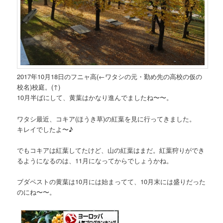
2017年10月18日のフニャ高
(←ワタシの元・勤め先の高校の仮の
校名)
校庭。(↑)
10月半ばにして、黄葉はかなり進んでましたね〜〜。
ワタシ最近、コキア(ほうき草)の紅葉を見に行ってきました。
キレイでしたよ〜♪
でもコキアは紅葉してたけど、山の紅葉はまだ。紅葉狩りができ
るようになるのは、11月になってからでしょうかね。
ブダペストの黄葉は10月には始まってて、10月末には盛りだった
のにね〜〜。