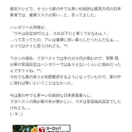
最近テレビで、そういう家の中でも寒い伝統的な暖房方式の日本
家屋では、健康リスクが高い…と、言ってました。
ハンガリー人同僚が、
「ウチは設定22℃だよ。それ以下だと寒くてかなわん！」
…って言ってたの、アレは健康に良い暮らしだったんだなぁ…。
エコではナイと思うけれども。^^;
ワタシの場合、ブダペストでは冬のガス代が嵩むので、実際 我
が家の室温設定はハンガリーではありえないくらいに低めだった
んですケドね。^^;
それでも家の造りが全館暖房するようになっていたので、家の中
に居れば寒いということはなかった。
今は家の中でも寒〜い伝統的な日本家屋暮らし。
ブダペストの我が家の冬が懐かしい。ウチは室温低め設定でした
けれども…。
(；∀；)