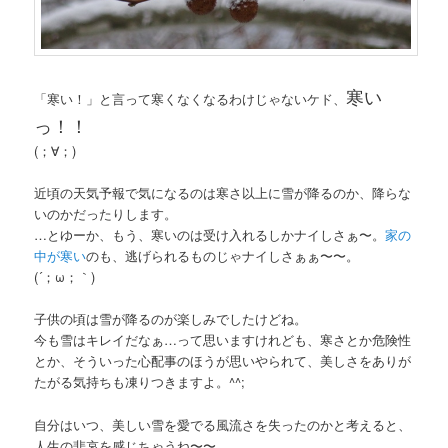
寒い
「寒い！」と言って寒くなくなるわけじゃないケド、
っ！！
(；∀；)
近頃の天気予報で気になるのは寒さ以上に雪が降るのか、降らな
いのかだったりします。
…とゆーか、もう、寒いのは受け入れるしかナイしさぁ〜。
家の
中が寒い
のも、逃げられるものじゃナイしさぁぁ〜〜。
(´；ω；｀)
子供の頃は雪が降るのが楽しみでしたけどね。
今も雪はキレイだなぁ…って思いますけれども、寒さとか危険性
とか、そういった心配事のほうが思いやられて、美しさをありが
たがる気持ちも凍りつきますよ。^^;
自分はいつ、美しい雪を愛でる風流さを失ったのかと考えると、
人生の悲哀を感じちゃうね〜〜。