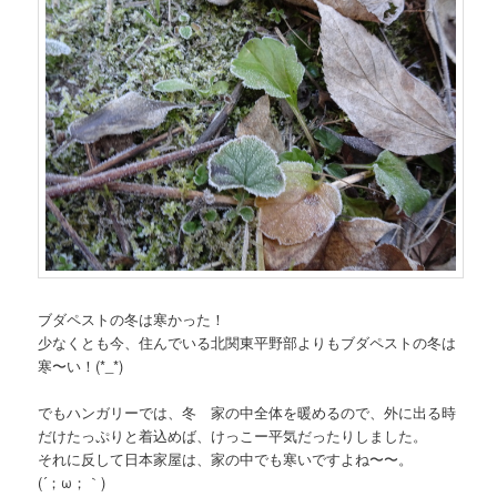
ブダペストの冬は寒かった！
少なくとも今、住んでいる北関東平野部よりもブダペストの冬は
寒〜い！(*_*)
でもハンガリーでは、冬 家の中全体を暖めるので、外に出る時
だけたっぷりと着込めば、けっこー平気だったりしました。
それに反して日本家屋は、家の中でも寒いですよね〜〜。
(´；ω；｀)