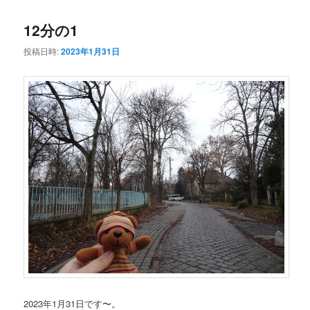
コ
ン
12分の1
ン
テ
投稿日時:
2023年1月31日
テ
ン
ン
ツ
ツ
へ
へ
移
移
動
動
2023年1月31日です〜。