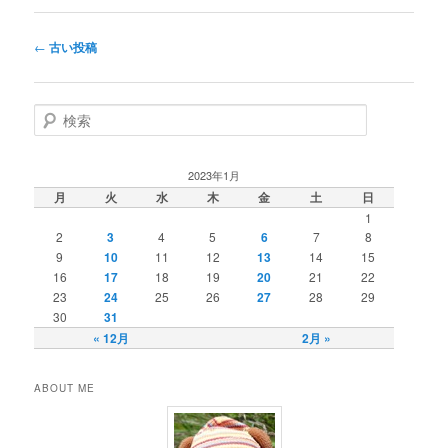
投
←
古い投稿
稿
ナ
ビ
検
ゲ
索
ー
シ
2023年1月
ョ
月
火
水
木
金
土
日
ン
1
2
3
4
5
6
7
8
9
10
11
12
13
14
15
16
17
18
19
20
21
22
23
24
25
26
27
28
29
30
31
« 12月
2月 »
ABOUT ME