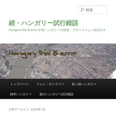
検
索
続・ハンガリー試行錯誤
Hungary trial & error 中欧ハンガリーの首都・ブダペストより発信中♪
メ
トップページ
フォト・ギャラリー
知っ得ハンガリー
メ
サ
イ
ン
雑学ハンガリー
昔のハンガリー試行錯誤
イ
ブ
メ
ニ
ン
コ
ュ
月別アーカイブ:
2023年1月
ー