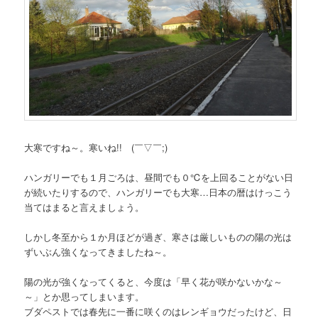
大寒ですね～。寒いね!! (￣▽￣;)
ハンガリーでも１月ごろは、昼間でも０℃を上回ることがない日
が続いたりするので、ハンガリーでも大寒…日本の暦はけっこう
当てはまると言えましょう。
しかし冬至から１か月ほどが過ぎ、寒さは厳しいものの陽の光は
ずいぶん強くなってきましたね～。
陽の光が強くなってくると、今度は「早く花が咲かないかな～
～」とか思ってしまいます。
ブダペストでは春先に一番に咲くのはレンギョウだったけど、日