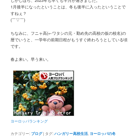
しかしほら、2023年も早くも半月が過ぎました。
1月後半になったということは、冬も後半に入ったということで
すねぇ？
(￣▽￣)
ちなみに、フニャ高
(←ワタシの元・勤め先の高校の仮の校名)
の
暦でいうと、一学年の前期日程がもうすぐ終わろうとしている頃
です。
春よ来い。早う来い。
ヨーロッパランキング
カテゴリー:
ブログ
|
タグ:
ハンガリー高校生活
,
ヨーロッパの冬