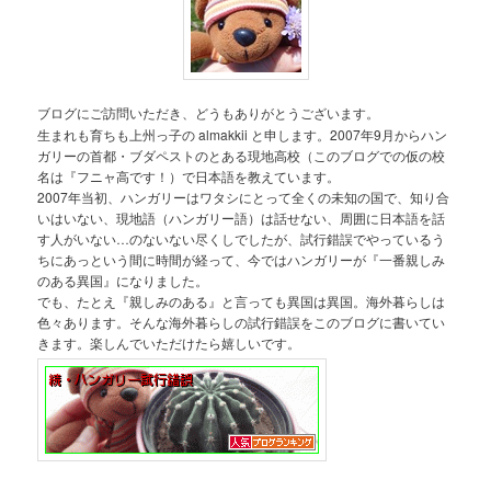
ブログにご訪問いただき、どうもありがとうございます。
生まれも育ちも上州っ子の almakkii と申します。2007年9月からハン
ガリーの首都・ブダペストのとある現地高校（このブログでの仮の校
名は『フニャ高です！）で日本語を教えています。
2007年当初、ハンガリーはワタシにとって全くの未知の国で、知り合
いはいない、現地語（ハンガリー語）は話せない、周囲に日本語を話
す人がいない…のないない尽くしでしたが、試行錯誤でやっているう
ちにあっという間に時間が経って、今ではハンガリーが『一番親しみ
のある異国』になりました。
でも、たとえ『親しみのある』と言っても異国は異国。海外暮らしは
色々あります。そんな海外暮らしの試行錯誤をこのブログに書いてい
きます。楽しんでいただけたら嬉しいです。