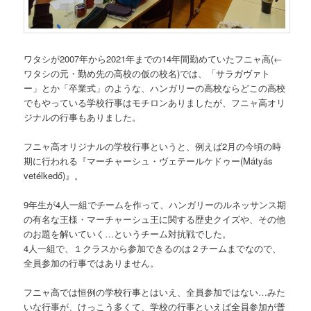
ワタシが2007年から2021年までの14年間勤めていたフニャ高
(←
ワタシの元・勤め先の高校の仮の校名)
では、「サラガヴァト
ー」とか「卒業式」のような、ハンガリーの高校ならどこの高校
でもやっている学校行事はモチロンありましたが、フニャ高オリ
ジナルの行事もありました。
フニャ高オリジナルの学校行事というと、例えば2月の今頃の時
期に行われる『マーチャーシュ・ヴェテールケドゥー(Mátyás
vetélkedő)』。
9年生が4人一組でチームを作って、ハンガリーのルネッサンス期
の有名な王様・マーチャーシュ王に関する歴史クイズや、その他
のお題を解いていく…というチーム対抗戦でした。
4人一組で、１クラスから参加できるのは２チームまでなので、
全員参加の行事ではありません。
フニャ高では恒例の学校行事とはいえ、全員参加ではない…みた
いな行事が、けっこう多くて、学校の行事といえば全員参加が普