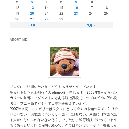
5
6
7
8
9
10
11
12
13
14
15
16
17
18
19
20
21
22
23
24
25
26
27
28
29
« 1月
3月 »
ABOUT ME
ブログにご訪問いただき、どうもありがとうございます。
生まれも育ちも上州っ子の almakkii と申します。2007年9月からハン
ガリーの首都・ブダペストのとある現地高校（このブログでの仮の校
名は『フニャ高です！）で日本語を教えています。
2007年当初、ハンガリーはワタシにとって全くの未知の国で、知り合
いはいない、現地語（ハンガリー語）は話せない、周囲に日本語を話
す人がいない…のないない尽くしでしたが、試行錯誤でやっているう
ちにあっという間に時間が経って、今ではハンガリーが『一番親しみ