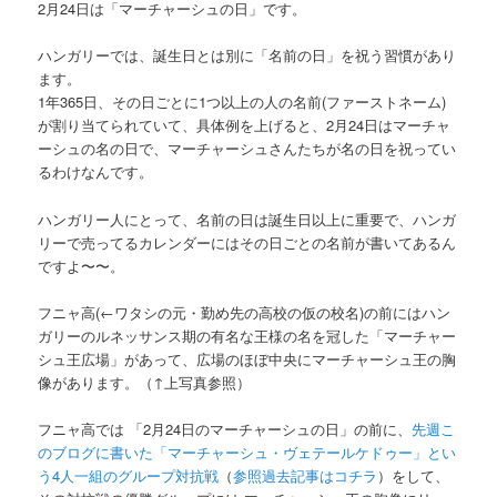
2月24日は「マーチャーシュの日」です。
ハンガリーでは、誕生日とは別に「名前の日」を祝う習慣があり
ます。
1年365日、その日ごとに1つ以上の人の名前(ファーストネーム)
が割り当てられていて、具体例を上げると、2月24日はマーチャ
ーシュの名の日で、マーチャーシュさんたちが名の日を祝ってい
るわけなんです。
ハンガリー人にとって、名前の日は誕生日以上に重要で、ハンガ
リーで売ってるカレンダーにはその日ごとの名前が書いてあるん
ですよ〜〜。
フニャ高
(←ワタシの元・勤め先の高校の仮の校名)
の前にはハン
ガリーのルネッサンス期の有名な王様の名を冠した「マーチャー
シュ王広場」があって、広場のほぼ中央にマーチャーシュ王の胸
像があります。（↑上写真参照）
フニャ高では 「2月24日のマーチャーシュの日」の前に、
先週こ
のブログに書いた「マーチャーシュ・ヴェテールケドゥー」とい
う4人一組のグループ対抗戦
（
参照過去記事はコチラ
）をして、