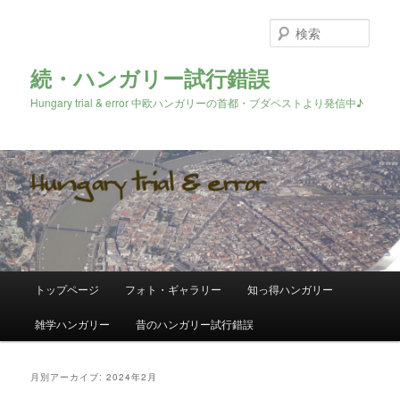
検
索
続・ハンガリー試行錯誤
Hungary trial & error 中欧ハンガリーの首都・ブダペストより発信中♪
メ
トップページ
フォト・ギャラリー
知っ得ハンガリー
メ
サ
イ
ン
雑学ハンガリー
昔のハンガリー試行錯誤
イ
ブ
メ
ニ
ン
コ
ュ
月別アーカイブ:
2024年2月
ー