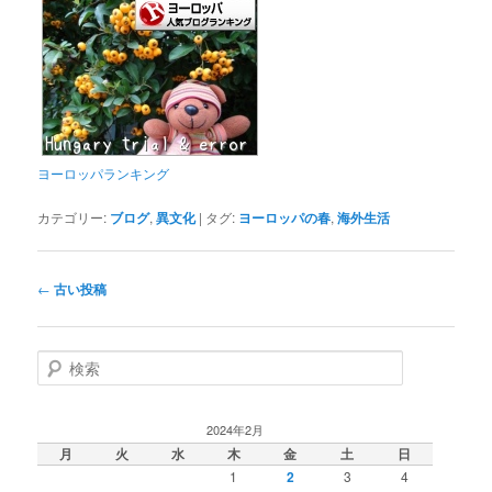
ヨーロッパランキング
カテゴリー:
ブログ
,
異文化
|
タグ:
ヨーロッパの春
,
海外生活
投
←
古い投稿
稿
ナ
ビ
検
ゲ
索
ー
シ
2024年2月
ョ
月
火
水
木
金
土
日
ン
1
2
3
4