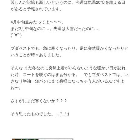
苦しんだ記憶も新しいというのに、今週は気温20℃を超える日
があると予報されています。
4月中旬並みだってよ〜〜〜。
まだ2月中旬なのに…。先週は大雪だったのに…。
(ﾟ∀ﾟ)
ブダペストでも、急に寒くなったり、逆に突然暖かくなったりと
いうことが時々ありました。
そんな まだ冬なのに突然上着がいらないような暖かい日が訪れ
た時、コートを脱ぐのはまぁ分かる。 でもブダペストでは、い
きなり半袖・短パンにまで身軽になっちゃう人がいるんですよ
ね〜。
さすがにまだ寒くないか？？？
そう思ったものでした。…(^_^;)