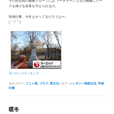
その対抗戦の優勝グループには マーチャーシュ王の胸像にリー
スを捧げる栄誉を与えられるの。
恒例行事、今年もやってるだろうな〜。
(⌒▽⌒)
ヨーロッパランキング
カテゴリー:
フニャ高
,
ブログ
,
異文化
|
タグ:
ハンガリー高校生活
,
学校
行事
暖冬