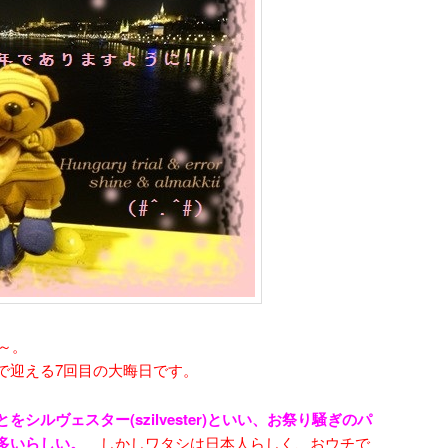
ね～。
で迎える7回目の大晦日です。
シルヴェスター(szilvester)といい、お祭り騒ぎのパ
が多いらしい。
しかしワタシは日本人らしく、おウチで