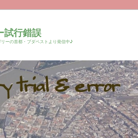
ー試行錯誤
r 中欧ハンガリーの首都・ブダペストより発信中♪