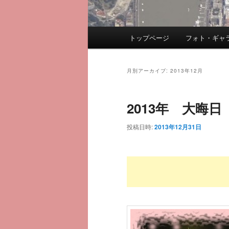
メ
トップページ
フォト・ギャ
メ
サ
イ
ン
イ
ブ
メ
月別アーカイブ:
2013年12月
ニ
ン
コ
ュ
2013年 大晦日
ー
コ
ン
投稿日時:
2013年12月31日
ン
テ
テ
ン
ン
ツ
ツ
へ