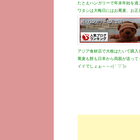
たとえハンガリーで年末年始を過
ワタシは大晦日にはお蕎麦、お正
アジア食材店で大枚はたいて購入
蕎麦も餅も日本から両親が送って
イイでしょぉ～～<(｀▽´)>