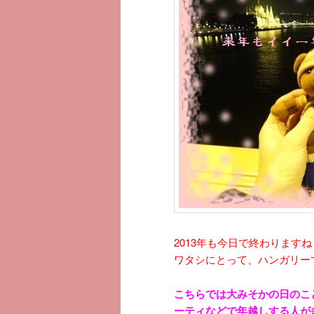
へ
移
移
動
動
2013年も今日で終わります
ワタシにとって、ハンガリー
こちらでは大みそかの日のことを
ーティなどで年越しする人