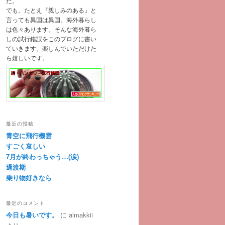
た。
でも、たとえ『親しみのある』と
言っても異国は異国。海外暮らし
は色々あります。そんな海外暮ら
しの試行錯誤をこのブログに書い
ていきます。楽しんでいただけた
ら嬉しいです。
最近の投稿
青空に飛行機雲
すごく哀しい
7月が終わっちゃう…(涙)
過渡期
乗り物好きなら
最近のコメント
今日も暑いです。
に
almakkii