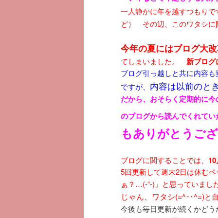
一人静かに年を越すつもり
ど） その辺、このワタシに限っ
今年の夏にはブログ大改
てしまいました。
新ブログ
ブログ引っ越しと共に内容も
内容は以前のとき
ですが、
だから、おそらく定期的に今
のブログから読んでくれて
もありがとうござい
ブログに関することでは、
1
5回更新して週末2日は休む
ぁ？…(-“-)」と思っていまし
じゃん、ワタシ(=^‥^=)
と
今後も毎日更新が続くかどう