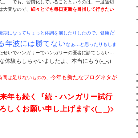
ん。 でも、習慣化していることというのは、一度途切
は大変なので、
細々とでも毎日更新を目指して行きたい
だ
後期になってちょっと体調を崩したりしたので、健康
る年波には勝てない
なぁ…と思ったりもしま
せいでハンガリーでハンガリーの医者に診てもらい…
体験もしちゃいましたよ、本当にもう(-_-;)
今年も新たなブログネタが
時間は足りない
ものの、
来年も続く『続・ハンガリー試行
しくお願い申し上げます<(_ _)>