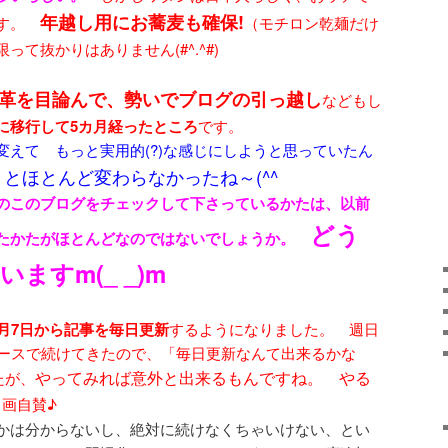
年越し用にお蕎麦も確保!
です。
（モチロン乾麺だけ
て抜かりはありません(#^.^#)
革を目論んで、勢いでブログの引っ越し
などもし
に移行して5カ月経ったところ
です。
変えて もっと実用的(?)な感じにしようと思っていたん
とほとんど変わらなかったね～(^^ゞ
のこのブログをチェックして下さっているかたは、以前
どう
いたかたがほとんどなのではないでしょうか。
ますm(_ _)m
0月7日から記事を毎日更新
するようになりました。 週日
ペースで続けてきたので、「毎日更新なんて出来るかな
やってみれば意外と出来るもんですね。 やる
たが、
自画自賛♪
かは分からないし、絶対に続けなくちゃいけない、とい