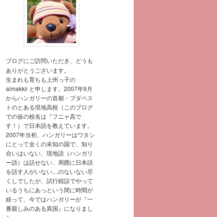
ブログにご訪問いただき、どうも
ありがとうございます。
生まれも育ちも上州っ子の
almakkii と申します。2007年9月
からハンガリーの首都・ブダペス
トのとある現地高校（このブログ
での仮の校名は『フニャ高で
す！）で日本語を教えています。
2007年当初、ハンガリーはワタシ
にとって全くの未知の国で、知り
合いはいない、現地語（ハンガリ
ー語）は話せない、周囲に日本語
を話す人がいない…のないない尽
くしでしたが、試行錯誤でやって
いるうちにあっという間に時間が
経って、今ではハンガリーが『一
番親しみのある異国』になりまし