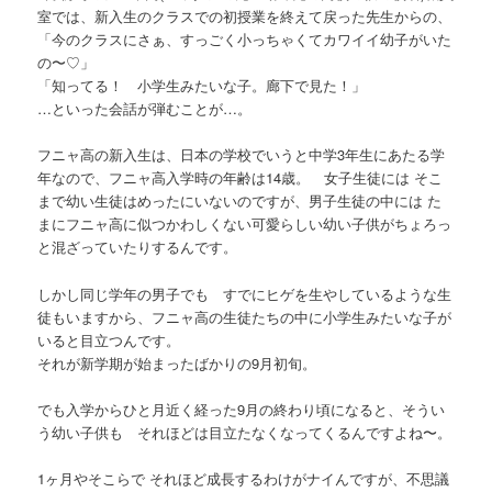
室では、新入生のクラスでの初授業を終えて戻った先生からの、
「今のクラスにさぁ、すっごく小っちゃくてカワイイ幼子がいた
の〜♡」
「知ってる！ 小学生みたいな子。廊下で見た！」
…といった会話が弾むことが…。
フニャ高の新入生は、日本の学校でいうと中学3年生にあたる学
年なので、フニャ高入学時の年齢は14歳。 女子生徒には そこ
まで幼い生徒はめったにいないのですが、男子生徒の中には た
まにフニャ高に似つかわしくない可愛らしい幼い子供がちょろっ
と混ざっていたりするんです。
しかし同じ学年の男子でも すでにヒゲを生やしているような生
徒もいますから、フニャ高の生徒たちの中に小学生みたいな子が
いると目立つんです。
それが新学期が始まったばかりの9月初旬。
でも入学からひと月近く経った9月の終わり頃になると、そうい
う幼い子供も それほどは目立たなくなってくるんですよね〜。
1ヶ月やそこらで それほど成長するわけがナイんですが、不思議