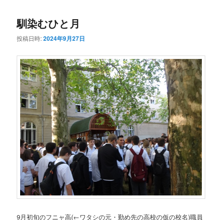
コ
ン
馴染むひと月
ン
テ
投稿日時:
2024年9月27日
テ
ン
ン
ツ
ツ
へ
へ
移
移
動
動
9月初旬のフニャ高
(←ワタシの元・勤め先の高校の仮の校名)
職員