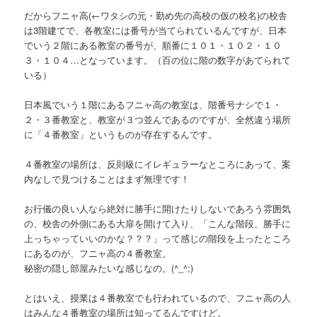
だからフニャ高
(←ワタシの元・勤め先の高校の仮の校名)
の校舎
は3階建てで、各教室には番号が当てられているんですが、日本
でいう２階にある教室の番号が、順番に１０１・１０２・１０
３・１０４…となっています。
（百の位に階の数字があてられて
いる）
日本風でいう１階にあるフニャ高の教室は、階番号ナシで１・
２・３番教室と、教室が３つ並んであるのですが、全然違う場所
に「４番教室」というものが存在するんです。
４番教室の場所は、反則級にイレギュラーなところにあって、案
内なしで見つけることはまず無理です！
お行儀の良い人なら絶対に勝手に開けたりしないであろう雰囲気
の、校舎の外側にある大扉を開けて入り、「こんな階段、勝手に
上っちゃっていいのかな？？？」って感じの階段を上ったところ
にあるのが、フニャ高の４番教室。
秘密の隠し部屋みたいな感じなの。(^_^;)
とはいえ、授業は４番教室でも行われているので、フニャ高の人
はみんな４番教室の場所は知ってるんですけど。