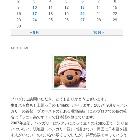
2
3
4
5
6
7
8
9
10
11
12
13
14
15
16
17
18
19
20
21
22
23
24
25
26
27
28
29
30
« 8月
10月 »
ABOUT ME
ブログにご訪問いただき、どうもありがとうございます。
生まれも育ちも上州っ子の almakkii と申します。2007年9月からハン
ガリーの首都・ブダペストのとある現地高校（このブログでの仮の校
名は『フニャ高です！）で日本語を教えています。
2007年当初、ハンガリーはワタシにとって全くの未知の国で、知り合
いはいない、現地語（ハンガリー語）は話せない、周囲に日本語を話
す人がいない…のないない尽くしでしたが、試行錯誤でやっているう