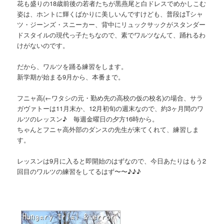
花も盛りの18歳前後の若者たちが黒燕尾と白ドレスでめかしこむ
姿は、ホントに輝くばかりに美しいんですけども、普段はTシャ
ツ・ジーンズ・スニーカー、背中にリュックサックがスタンダー
ドスタイルの現代っ子たちなので、素でワルツなんて、踊れるわ
けがないのです。
だから、ワルツを踊る練習をします。
新学期が始まる9月から、本番まで。
フニャ高
(←ワタシの元・勤め先の高校の仮の校名)
の場合、サラ
ガヴァトーは11月末か、12月初旬の週末なので、約3ヶ月間のワ
ルツのレッスン♪ 毎週金曜日の夕方16時から。
ちゃんとフニャ高外部のダンスの先生が来てくれて、練習しま
す。
レッスンは9月に入ると即開始のはずなので、今日あたりはもう2
回目のワルツの練習をしてるはず〜〜♪♪♪