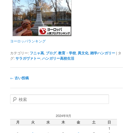
ヨーロッパランキング
カテゴリー:
フニャ高
,
ブログ
,
教育・学校
,
異文化
,
雑学ハンガリー
|
タ
グ:
サラガヴァトー
,
ハンガリー高校生活
投
←
古い投稿
稿
ナ
ビ
検
ゲ
索
ー
シ
2024年9月
ョ
月
火
水
木
金
土
日
ン
1