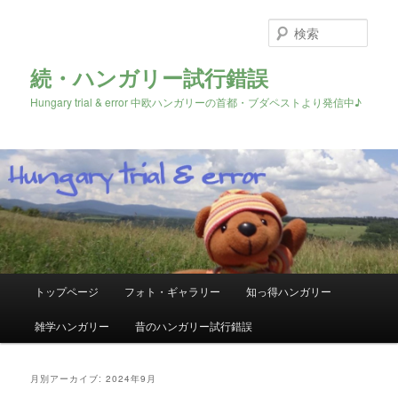
検
索
続・ハンガリー試行錯誤
Hungary trial & error 中欧ハンガリーの首都・ブダペストより発信中♪
メ
トップページ
フォト・ギャラリー
知っ得ハンガリー
メ
サ
イ
ン
雑学ハンガリー
昔のハンガリー試行錯誤
イ
ブ
メ
ニ
ン
コ
ュ
月別アーカイブ:
2024年9月
ー