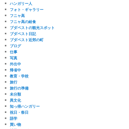
ハンガリー人
フォト・ギャラリー
フニャ高
フニャ高の給食
ブダペストの観光スポット
ブダペスト日記
ブダペスト近郊の町
ブログ
仕事
写真
外出中
帰省中
教育・学校
旅行
旅行の準備
未分類
異文化
知っ得ハンガリー
祝日・祭日
語学
買い物