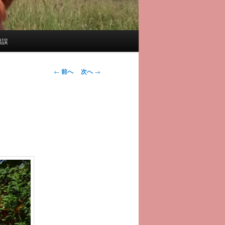
錯誤
投
←
前へ
次へ
→
稿
ナ
ビ
ゲ
ー
シ
ョ
ン