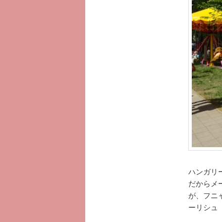
へ
移
動
ハンガリ
だからメ
が、フニ
ーリシュ