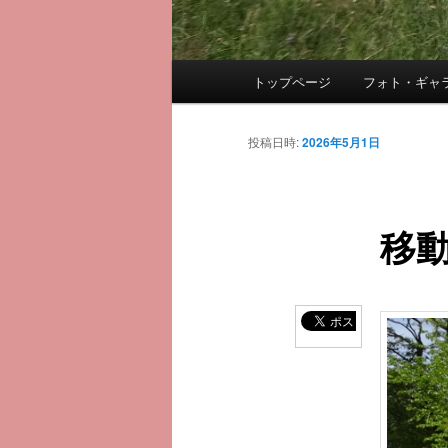
メ
トップページ
フォト・ギャ
メ
イ
ン
イ
メ
投稿日時:
2026年5月1日
ニ
ン
ュ
ー
移
コ
ン
テ
ン
ツ