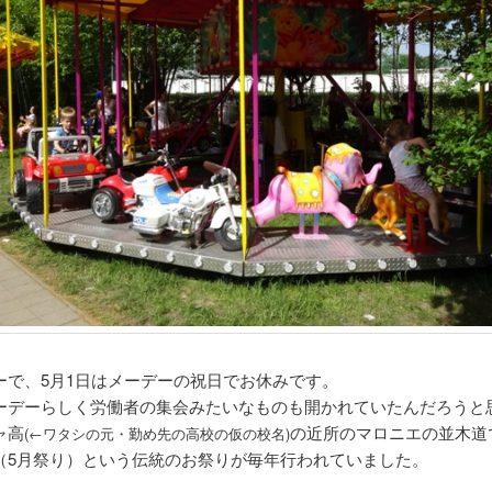
ーで、5月1日はメーデーの祝日でお休みです。
ーデーらしく労働者の集会みたいなものも開かれていたんだろうと
ャ高
の近所のマロニエの並木道
(←ワタシの元・勤め先の高校の仮の校名)
（5月祭り）という伝統のお祭りが毎年行われていました。