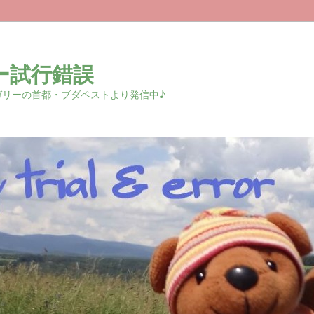
ー試行錯誤
r 中欧ハンガリーの首都・ブダペストより発信中♪