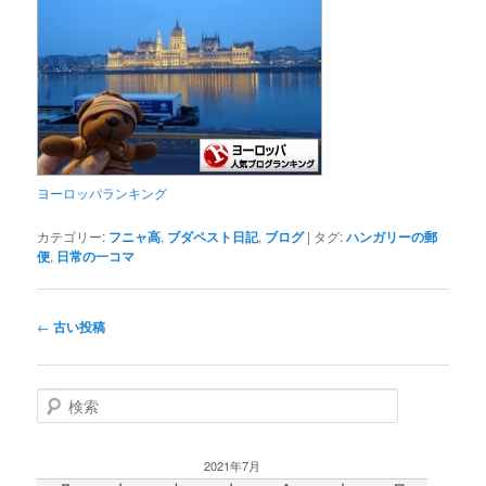
ヨーロッパランキング
カテゴリー:
フニャ高
,
ブダペスト日記
,
ブログ
|
タグ:
ハンガリーの郵
便
,
日常の一コマ
投
←
古い投稿
稿
ナ
ビ
検
ゲ
索
ー
シ
2021年7月
ョ