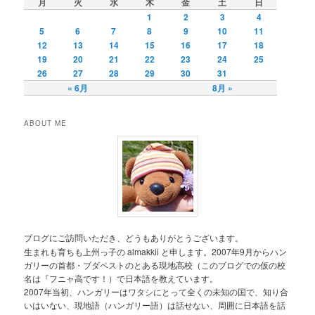
月
火
水
木
金
土
日
ン
1
2
3
4
5
6
7
8
9
10
11
12
13
14
15
16
17
18
19
20
21
22
23
24
25
26
27
28
29
30
31
« 6月
8月 »
ABOUT ME
ブログにご訪問いただき、どうもありがとうございます。
生まれも育ちも上州っ子の almakkii と申します。2007年9月からハン
ガリーの首都・ブダペストのとある現地高校（このブログでの仮の校
名は『フニャ高です！）で日本語を教えています。
2007年当初、ハンガリーはワタシにとって全くの未知の国で、知り合
いはいない、現地語（ハンガリー語）は話せない、周囲に日本語を話