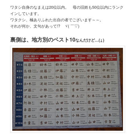
ワタシ自身のなまえは20位以内。 母の旧姓も50位以内にランク
インしています。
ワタクシ、極ありふれた出自の者でございます～～。
それが何か、文句があって!? ヾ( ￣▽)ゞ
裏側は、地方別のベスト10
なんだけど…(↓)