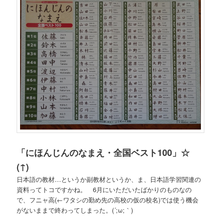
「にほんじんのなまえ・全国ベスト100」☆
(↑)
日本語の教材…というか副教材というか、ま、日本語学習関連の
資料ってトコですかね。 6月にいただいたばかりのものなの
で、フニャ高
(←ワタシの勤め先の高校の仮の校名)
では使う機会
がないままで終わってしまった。(´;ω;｀)