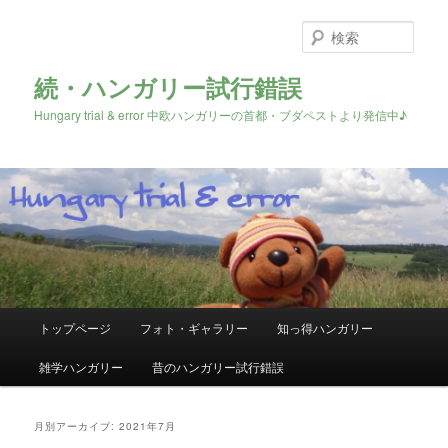
検
索
続・ハンガリー試行錯誤
Hungary trial & error 中欧ハンガリーの首都・ブダペストより発信中♪
メ
トップページ
フォト・ギャラリー
知っ得ハンガリー
メ
サ
イ
ン
雑学ハンガリー
昔のハンガリー試行錯誤
イ
ブ
メ
ニ
ン
コ
ュ
月別アーカイブ:
2021年7月
ー