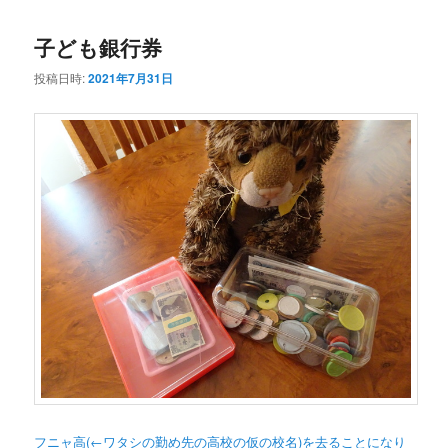
コ
ン
子ども銀行券
ン
テ
投稿日時:
2021年7月31日
テ
ン
ン
ツ
ツ
へ
へ
移
移
動
動
フニャ高
(←ワタシの勤め先の高校の仮の校名)
を去ることになり