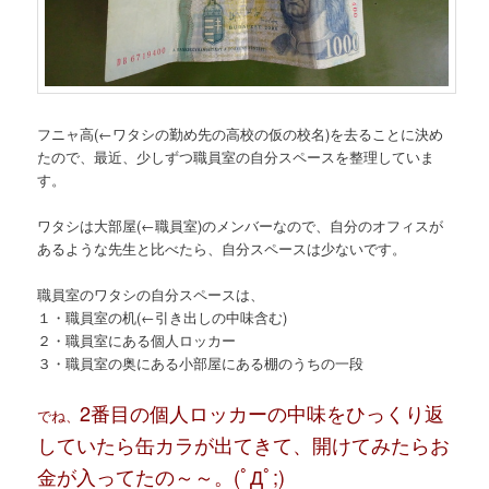
フニャ高
(←ワタシの勤め先の高校の仮の校名)
を去ることに決め
たので、最近、少しずつ職員室の自分スペースを整理していま
す。
ワタシは大部屋(←職員室)のメンバーなので、自分のオフィスが
あるような先生と比べたら、自分スペースは少ないです。
職員室のワタシの自分スペースは、
１・職員室の机(←引き出しの中味含む)
２・職員室にある個人ロッカー
３・職員室の奥にある小部屋にある棚のうちの一段
2番目の個人ロッカーの中味をひっくり返
でね、
していたら缶カラが出てきて、開けてみたらお
金が入ってたの～～。(ﾟДﾟ;)