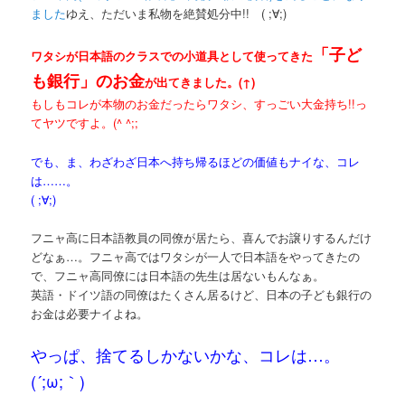
ました
ゆえ、ただいま私物を絶賛処分中!! ( ;∀;)
「子ど
ワタシが日本語のクラスでの小道具として使ってきた
も銀行」のお金
が出てきました。(↑)
もしもコレが本物のお金だったらワタシ、すっごい大金持ち!!っ
てヤツですよ。(^ ^;;
でも、ま、わざわざ日本へ持ち帰るほどの価値もナイな、コレ
は……。
( ;∀;)
フニャ高に日本語教員の同僚が居たら、喜んでお譲りするんだけ
どなぁ…。フニャ高ではワタシが一人で日本語をやってきたの
で、フニャ高同僚には日本語の先生は居ないもんなぁ。
英語・ドイツ語の同僚はたくさん居るけど、日本の子ども銀行の
お金は必要ナイよね。
やっぱ、捨てるしかないかな、コレは…。
(´;ω;｀)