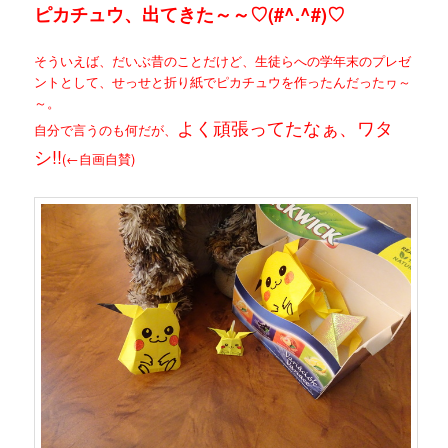
ピカチュウ、出てきた～～♡(#^.^#)♡
そういえば、だいぶ昔のことだけど、生徒らへの学年末のプレゼ
ントとして、せっせと折り紙でピカチュウを作ったんだったヮ～
～。
よく頑張ってたなぁ、ワタ
自分で言うのも何だが、
シ!!
(←自画自賛)