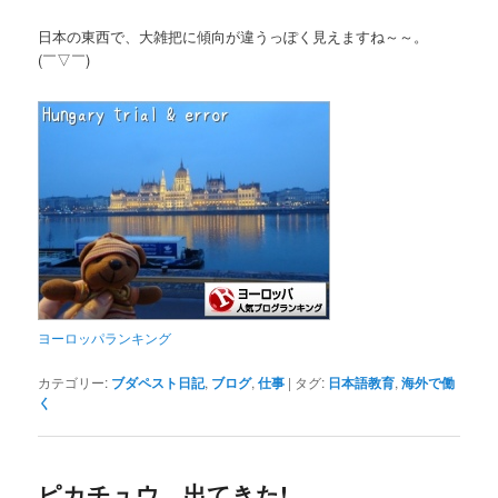
日本の東西で、大雑把に傾向が違うっぽく見えますね～～。
(￣▽￣)
ヨーロッパランキング
カテゴリー:
ブダペスト日記
,
ブログ
,
仕事
|
タグ:
日本語教育
,
海外で働
く
ピカチュウ、出てきた!