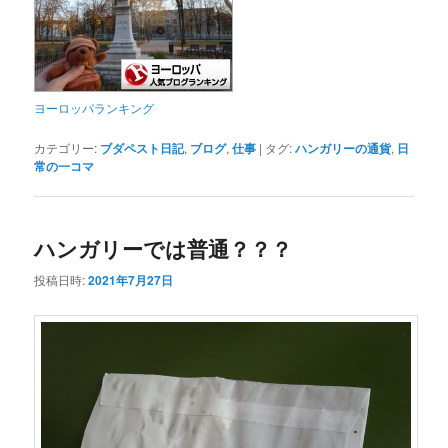
ヨーロッパランキング
カテゴリー:
ブダペスト日記
,
ブログ
,
仕事
|
タグ:
ハンガリーの通貨
,
日
常の一コマ
ハンガリーでは普通？？？
投稿日時:
2021年7月27日