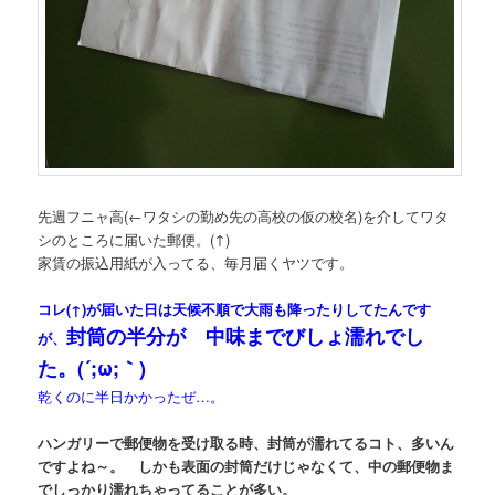
先週フニャ高
(←ワタシの勤め先の高校の仮の校名)
を介してワタ
シのところに届いた郵便。(↑)
家賃の振込用紙が入ってる、毎月届くヤツです。
コレ(↑)が届いた日は天候不順で大雨も降ったりしてたんです
封筒の半分が 中味までびしょ濡れでし
が、
た。(´;ω;｀)
乾くのに半日かかったぜ…。
ハンガリーで郵便物を受け取る時、封筒が濡れてるコト、多いん
ですよね～。 しかも表面の封筒だけじゃなくて、中の郵便物ま
でしっかり濡れちゃってることが多い。