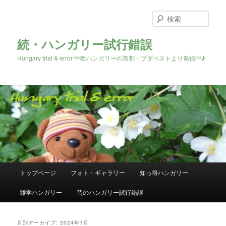
検
索
続・ハンガリー試行錯誤
Hungary trial & error 中欧ハンガリーの首都・ブダペストより発信中♪
メ
トップページ
フォト・ギャラリー
知っ得ハンガリー
メ
サ
イ
ン
雑学ハンガリー
昔のハンガリー試行錯誤
イ
ブ
メ
ニ
ン
コ
ュ
月別アーカイブ:
2024年7月