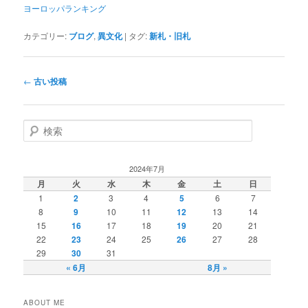
ヨーロッパランキング
カテゴリー:
ブログ
,
異文化
|
タグ:
新札・旧札
投
←
古い投稿
稿
ナ
ビ
検
ゲ
索
ー
シ
2024年7月
ョ
月
火
水
木
金
土
日
ン
1
2
3
4
5
6
7
8
9
10
11
12
13
14
15
16
17
18
19
20
21
22
23
24
25
26
27
28
29
30
31
« 6月
8月 »
ABOUT ME