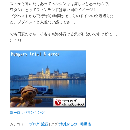
ストから遠いだけあってヘルシンキは涼しいと思ったので。
ワタシにとってフィンランドは寒い国のイメージ！
ブダペストから飛行時間1時間かそこらのドイツの空港辺りだ
と、ブダペストと大差ない感じでさ…。
でも円安だから、そもそも海外行ける気がしないですけどねー。
(T ^ T)
ヨーロッパランキング
カテゴリー:
ブログ
,
旅行
|
タグ:
海外からの一時帰省