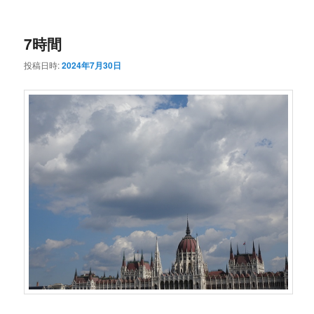
ー
コ
ン
7時間
ン
テ
投稿日時:
2024年7月30日
テ
ン
ン
ツ
ツ
へ
へ
移
移
動
動