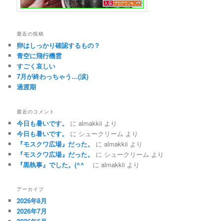
最近の投稿
卵はしっかり確認するもの？
青空に飛行機雲
すごく哀しい
7月が終わっちゃう…(涙)
過渡期
最近のコメント
今日も暑いです。
に
almakkii
より
今日も暑いです。
に
シュークリーム
より
『モスクワ広場』だった。
に
almakkii
より
『モスクワ広場』だった。
に
シュークリーム
より
『黒執事』でした。(^^ゞ
に
almakkii
より
アーカイブ
2026年8月
2026年7月