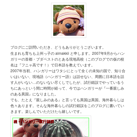
ブログにご訪問いただき、どうもありがとうございます。
生まれも育ちも上州っ子の almakkii と申します。2007年9月からハン
ガリーの首都・ブダペストのとある現地高校（このブログでの仮の校
名は『フニャ高です！）で日本語を教えています。
2007年当初、ハンガリーはワタシにとって全くの未知の国で、知り合
いはいない、現地語（ハンガリー語）は話せない、周囲に日本語を話
す人がいない…のないない尽くしでしたが、試行錯誤でやっているう
ちにあっという間に時間が経って、今ではハンガリーが『一番親しみ
のある異国』になりました。
でも、たとえ『親しみのある』と言っても異国は異国。海外暮らしは
色々あります。そんな海外暮らしの試行錯誤をこのブログに書いてい
きます。楽しんでいただけたら嬉しいです。