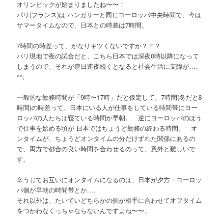
オリンピックが始まりましたね〜〜！
パリ(フランス)は ハンガリーと同じヨーロッパ中央時間で、今は
サマータイムなので、日本との時差は7時間。
7時間の時差って、かなりキツくないですか？？？
パリ現地で夜の試合だと、こちら日本では深夜0時以降になって
しまうので、それが連日連夜続くとなると社会生活に支障が…。
^^;
一般的な勤務時間が「9時〜17時」だと仮定して、7時間(冬だと8
時間)の時差って、日本にいる人が仕事をしている時間帯にヨー
ロッパの人たちは寝ている時間か早朝。 逆にヨーロッパのほう
で仕事を始める頃が 日本ではちょうど勤務の終わる時間。 オ
ンタイムが、ちょうどオンタイムの分だけずれた関係にあるの
で、両方で都合の良い時間を合わせるのって、意外と難しいで
す。
辛うじてお互いにオンタイムになるのは、日本が夕方・ヨーロッ
パ側が早朝の時間帯とか…。
それ以外は、たいていどちらかの側が相手に合わせてオフタイム
をつかわなくっちゃならないんですよね〜〜。