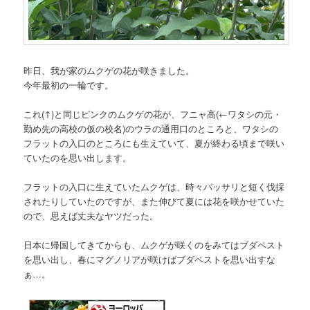
昨日、我が家のムクゲの花が咲きました。
今年最初の一輪です。
これ(↑)と同じピンクのムクゲの花が、フニャ高
(←ワタシの元・
勤め先の高校の仮の校名)
のウラの通用口のところと、ワタシの
フラットの入口のところにも生えていて、夏が終わる頃まで咲い
ていたのを思い出します。
フラットの入口に生えていたムクゲは、時々バッサリと短く伐採
されたりしていたのですが、また伸びて夏には花を咲かせていた
ので、思えば丈夫なヤツだった。
日本に帰国してきてからも、ムクゲが咲くのをみてはブダペスト
を思い出し、春にマグノリアが咲けばブダペストを思い出すな
ぁ…。