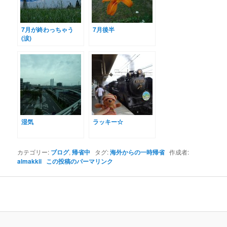
7月が終わっちゃう
7月後半
(涙)
湿気
ラッキー☆
カテゴリー:
ブログ
,
帰省中
タグ:
海外からの一時帰省
作成者:
almakkii
この投稿のパーマリンク