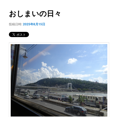
コ
ナ
ビ
おしまいの日々
ン
ゲ
ー
投稿日時:
2025年8月15日
テ
シ
ョ
ン
ン
ツ
へ
移
動