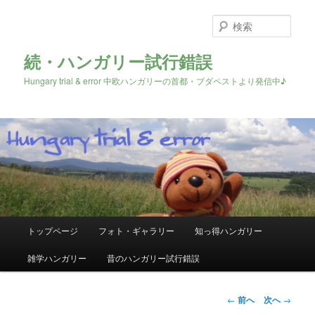
検
索
続・ハンガリー試行錯誤
Hungary trial & error 中欧ハンガリーの首都・ブダペストより発信中♪
メ
トップページ
フォト・ギャラリー
知っ得ハンガリー
メ
イ
ン
雑学ハンガリー
昔のハンガリー試行錯誤
イ
メ
ニ
ン
ュ
投
←
前へ
次へ
→
ー
稿