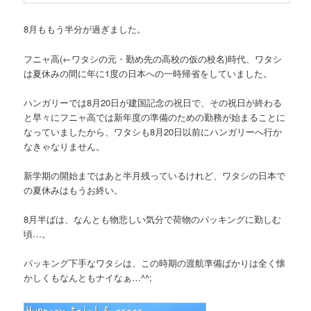
8月ももう半分が過ぎました。
フニャ高
(←ワタシの元・勤め先の高校の仮の校名)
時代、ワタシ
は夏休みの間に年に1度の日本への一時帰省をしていました。
ハンガリーでは8月20日が建国記念の祝日で、その祝日が終わる
と早々にフニャ高では新年度の準備のための勤務が始まることに
なっていましたから、ワタシも8月20日以前にハンガリーへ行か
なきゃなりません。
新学期の開始まではあと半月残っているけれど、ワタシの日本で
の夏休みはもうお終い。
8月半ばは、なんとも物悲しい気分で荷物のパッキングに勤しむ
頃…。
パッキング下手なワタシは、この時期の渡航準備ばかりは全く懐
かしくもなんともナイなぁ…^^;