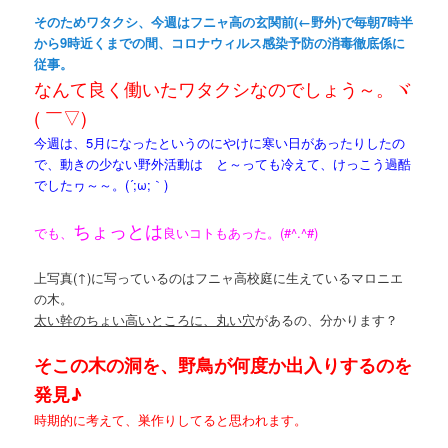
そのためワタクシ、今週はフニャ高の玄関前(←野外)で毎朝7時半
から9時近くまでの間、コロナウィルス感染予防の消毒徹底係に
従事。
なんて良く働いたワタクシなのでしょう～。ヾ
( ￣▽)ゞ
今週は、5月になったというのにやけに寒い日があったりしたの
で、動きの少ない野外活動は と～っても冷えて、けっこう過酷
でしたヮ～～。(´;ω;｀)
ちょっとは
でも、
良いコトもあった。(#^.^#)
上写真(↑)に写っているのはフニャ高校庭に生えているマロニエ
の木。
太い幹のちょい高いところに、丸い穴
があるの、分かります？
そこの木の洞を、野鳥が何度か出入りするのを
発見♪
時期的に考えて、巣作りしてると思われます。