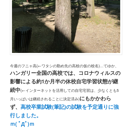
今週のフニャ高
(←ワタシの勤め先の高校の仮の校名)
…てゆか、
ハンガリー全国の高校では、コロナウィルスの
影響による約1か月半の休校自宅学習状態が継
続中
(←インターネットを活用しての自宅宅習は、少なくとも5
にもかかわら
月いっぱいは継続されることに決定済み)
ず、
高校卒業試験(筆記)の試験を予定通りに強
行しました。
ｍ( ﾟДﾟ)ｍ