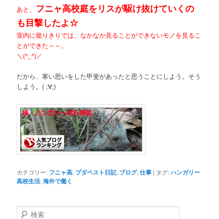
フニャ高校庭をリスが駆け抜けていくの
あと、
も目撃したよ☆
室内に籠りきりでは、なかなか見ることができないモノを見るこ
とができた～～。
＼(^_^)／
だから、寒い思いをした甲斐があったと思うことにしよう。そう
しよう。( ;∀;)
カテゴリー:
フニャ高
,
ブダペスト日記
,
ブログ
,
仕事
|
タグ:
ハンガリー
高校生活
,
海外で働く
検