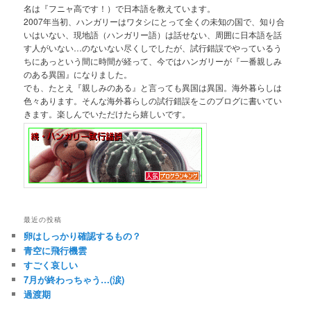
名は『フニャ高です！）で日本語を教えています。
2007年当初、ハンガリーはワタシにとって全くの未知の国で、知り合
いはいない、現地語（ハンガリー語）は話せない、周囲に日本語を話
す人がいない…のないない尽くしでしたが、試行錯誤でやっているう
ちにあっという間に時間が経って、今ではハンガリーが『一番親しみ
のある異国』になりました。
でも、たとえ『親しみのある』と言っても異国は異国。海外暮らしは
色々あります。そんな海外暮らしの試行錯誤をこのブログに書いてい
きます。楽しんでいただけたら嬉しいです。
最近の投稿
卵はしっかり確認するもの？
青空に飛行機雲
すごく哀しい
7月が終わっちゃう…(涙)
過渡期