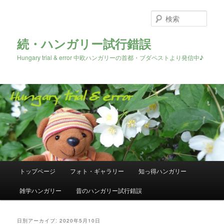
検
索
続・ハンガリー試行錯誤
Hungary trial & error 中欧ハンガリーの首都・ブダペストより発信中♪
メ
トップページ
フォト・ギャラリー
知っ得ハンガリー
メ
サ
イ
ン
雑学ハンガリー
昔のハンガリー試行錯誤
イ
ブ
メ
ニ
ン
コ
ュ
日別アーカイブ:
2020年5月10日