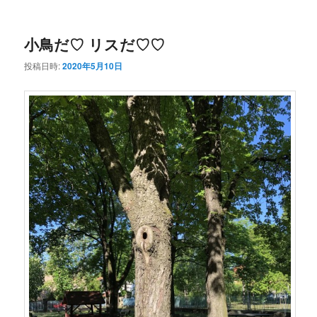
ー
コ
ン
小鳥だ♡ リスだ♡♡
ン
テ
投稿日時:
2020年5月10日
テ
ン
ン
ツ
ツ
へ
へ
移
移
動
動