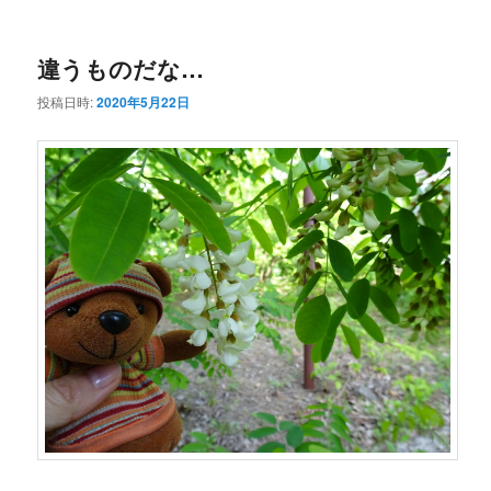
ー
コ
ン
違うものだな…
ン
テ
投稿日時:
2020年5月22日
テ
ン
ン
ツ
ツ
へ
へ
移
移
動
動