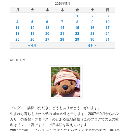
2020年5月
月
火
水
木
金
土
日
1
2
3
4
5
6
7
8
9
10
11
12
13
14
15
16
17
18
19
20
21
22
23
24
25
26
27
28
29
30
31
« 4月
6月 »
ABOUT ME
ブログにご訪問いただき、どうもありがとうございます。
生まれも育ちも上州っ子の almakkii と申します。2007年9月からハン
ガリーの首都・ブダペストのとある現地高校（このブログでの仮の校
名は『フニャ高です！）で日本語を教えています。
2007年当初、ハンガリーはワタシにとって全くの未知の国で、知り合