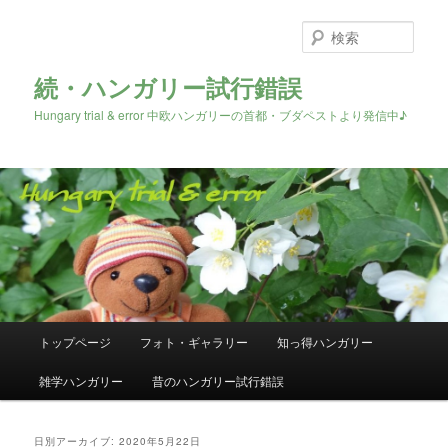
検
索
続・ハンガリー試行錯誤
Hungary trial & error 中欧ハンガリーの首都・ブダペストより発信中♪
メ
トップページ
フォト・ギャラリー
知っ得ハンガリー
メ
サ
イ
ン
雑学ハンガリー
昔のハンガリー試行錯誤
イ
ブ
メ
ニ
ン
コ
ュ
日別アーカイブ:
2020年5月22日