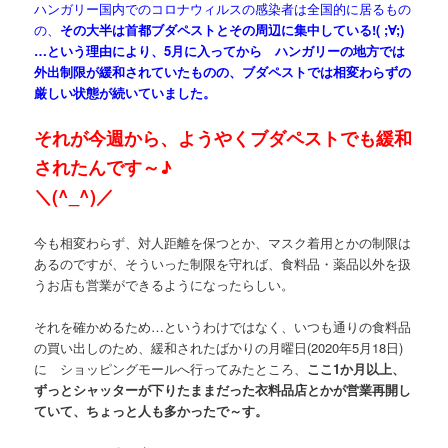
ハンガリー国内でのコロナウィルスの感染者は全国的に居るもの
の、
その大半は首都ブダペストとその周辺に集中している!( ;∀;)
…という理由により、5月に入ってから ハンガリーの地方では
外出制限が緩和されていたものの、ブダペストでは相変わらずの
厳しい状態が続いていました。
それが今週から、ようやくブダペストでも緩和
されたんです～♪
＼(^_^)／
今も相変わらず、対人距離を保つとか、マスク着用とかの制限は
あるのですが、そういった制限を守れば、食料品・薬品以外を扱
うお店も営業ができるようになったらしい。
それを確かめるため…というわけではなく、いつも通りの食料品
の買い出しのため、緩和されたばかりの月曜日(2020年5月18日)
に ショッピングモールへ行ってみたところ、
ここ1か月以上、
ずっとシャッターが下りたままだった衣料品店とかが営業再開し
ていて、ちょっと人も多かったで～す。