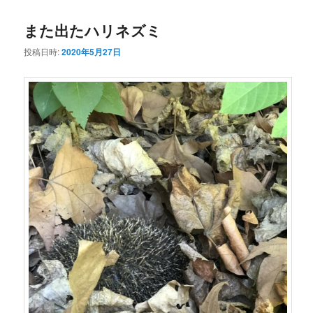
コ
ン
また出たハリネズミ
ン
テ
投稿日時:
2020年5月27日
テ
ン
ン
ツ
ツ
へ
へ
移
移
動
動