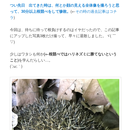
つい先日 出てきた時は、何とか顔の見える全体像を撮ろうと思
って、30分以上根競べをして惨敗。
(←
その時の過去記事はコチ
ラ
)
今回は、待ちに待って根負けするのはイヤだったので、この記事
にアップした写真3枚だけ撮って、早々に退散しました。ヾ( ￣
▽)ゞ
少しはワタシも何か
(←根競べではハリネズミに勝てないという
こと)
を学んだらしい…。
(´;ω;｀)