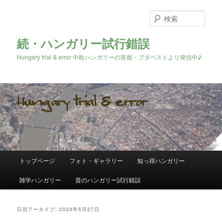
検
索
続・ハンガリー試行錯誤
Hungary trial & error 中欧ハンガリーの首都・ブダペストより発信中♪
メ
トップページ
フォト・ギャラリー
知っ得ハンガリー
メ
サ
イ
ン
雑学ハンガリー
昔のハンガリー試行錯誤
イ
ブ
メ
ニ
ン
コ
ュ
日別アーカイブ:
2020年5月27日
ー