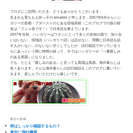
ブログにご訪問いただき、どうもありがとうございます。
生まれも育ちも上州っ子の almakkii と申します。2007年9月からハン
ガリーの首都・ブダペストのとある現地高校（このブログでの仮の校
名は『フニャ高です！）で日本語を教えています。
2007年当初、ハンガリーはワタシにとって全くの未知の国で、知り合
いはいない、現地語（ハンガリー語）は話せない、周囲に日本語を話
す人がいない…のないない尽くしでしたが、試行錯誤でやっているう
ちにあっという間に時間が経って、今ではハンガリーが『一番親しみ
のある異国』になりました。
でも、たとえ『親しみのある』と言っても異国は異国。海外暮らしは
色々あります。そんな海外暮らしの試行錯誤をこのブログに書いてい
きます。楽しんでいただけたら嬉しいです。
最近の投稿
卵はしっかり確認するもの？
青空に飛行機雲