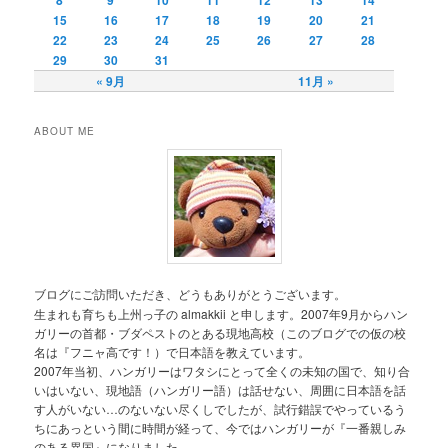
15
16
17
18
19
20
21
22
23
24
25
26
27
28
29
30
31
« 9月
11月 »
ABOUT ME
ブログにご訪問いただき、どうもありがとうございます。
生まれも育ちも上州っ子の almakkii と申します。2007年9月からハン
ガリーの首都・ブダペストのとある現地高校（このブログでの仮の校
名は『フニャ高です！）で日本語を教えています。
2007年当初、ハンガリーはワタシにとって全くの未知の国で、知り合
いはいない、現地語（ハンガリー語）は話せない、周囲に日本語を話
す人がいない…のないない尽くしでしたが、試行錯誤でやっているう
ちにあっという間に時間が経って、今ではハンガリーが『一番親しみ
のある異国』になりました。