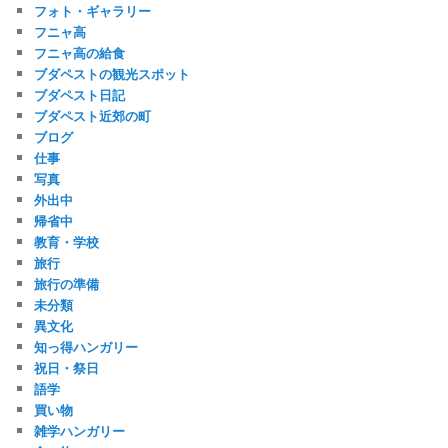
フォト・ギャラリー
フニャ高
フニャ高の給食
ブダペストの観光スポット
ブダペスト日記
ブダペスト近郊の町
ブログ
仕事
写真
外出中
帰省中
教育・学校
旅行
旅行の準備
未分類
異文化
知っ得ハンガリー
祝日・祭日
語学
買い物
雑学ハンガリー