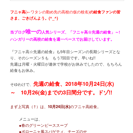
フニャ高
(←ワタシの勤め先の高校の仮の校名)
の給食ファンの皆
さま、ごきげんよう。(^_^)
唯一の
当ブログ
人気シリーズ、「フニャ高☆先週の給食」～!
ハンガリーの高校の給食を週一ペースでお届けしています。
『フニャ高☆先週の給食』も5年目シーズンの長期シリーズとな
り、そのシーズン５も もう7回目です。早いね!!
先週は月曜・火曜日が連休で学校がお休みでしたので、もちろん
給食もお休み。
先週の給食、2018年10月24日(水)
そゆわけで、
～ 10月26(金)までの3日間分です。ドゾ!!
まず上写真（↑）は、
10月24日(水)
のフニャ高給食。
メニューは、
●春のグリーンピーススープ
●ボローニャ風スパゲティ、チーズのせ