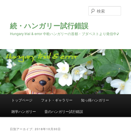
検
索
続・ハンガリー試行錯誤
Hungary trial & error 中欧ハンガリーの首都・ブダペストより発信中♪
メ
トップページ
フォト・ギャラリー
知っ得ハンガリー
メ
サ
イ
ン
雑学ハンガリー
昔のハンガリー試行錯誤
イ
ブ
メ
ニ
ン
コ
ュ
日別アーカイブ:
2018年10月30日