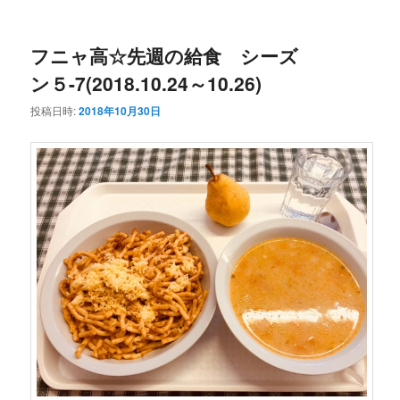
ー
コ
ン
フニャ高☆先週の給食 シーズ
ン
テ
ン５-7(2018.10.24～10.26)
テ
ン
投稿日時:
2018年10月30日
ン
ツ
ツ
へ
へ
移
移
動
動