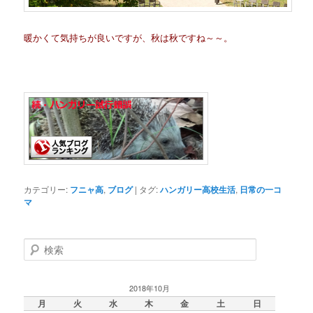
暖かくて気持ちが良いですが、秋は秋ですね～～。
カテゴリー:
フニャ高
,
ブログ
|
タグ:
ハンガリー高校生活
,
日常の一コ
マ
検
索
2018年10月
月
火
水
木
金
土
日