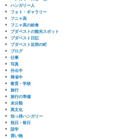
ハンガリー人
フォト・ギャラリー
フニャ高
フニャ高の給食
ブダペストの観光スポット
ブダペスト日記
ブダペスト近郊の町
ブログ
仕事
写真
外出中
帰省中
教育・学校
旅行
旅行の準備
未分類
異文化
知っ得ハンガリー
祝日・祭日
語学
買い物