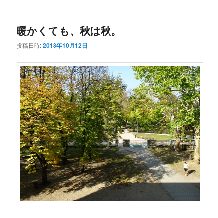
ー
コ
ン
暖かくても、秋は秋。
ン
テ
投稿日時:
2018年10月12日
テ
ン
ン
ツ
ツ
へ
へ
移
移
動
動