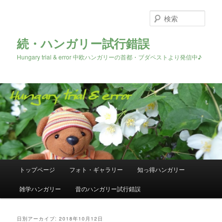
検
索
続・ハンガリー試行錯誤
Hungary trial & error 中欧ハンガリーの首都・ブダペストより発信中♪
メ
トップページ
フォト・ギャラリー
知っ得ハンガリー
メ
サ
イ
ン
雑学ハンガリー
昔のハンガリー試行錯誤
イ
ブ
メ
ニ
ン
コ
ュ
日別アーカイブ:
2018年10月12日