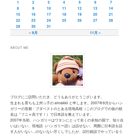
1
2
3
4
5
6
7
8
9
10
11
12
13
14
15
16
17
18
19
20
21
22
23
24
25
26
27
28
29
30
31
« 9月
11月 »
ABOUT ME
ブログにご訪問いただき、どうもありがとうございます。
生まれも育ちも上州っ子の almakkii と申します。2007年9月からハン
ガリーの首都・ブダペストのとある現地高校（このブログでの仮の校
名は『フニャ高です！）で日本語を教えています。
2007年当初、ハンガリーはワタシにとって全くの未知の国で、知り合
いはいない、現地語（ハンガリー語）は話せない、周囲に日本語を話
す人がいない…のないない尽くしでしたが、試行錯誤でやっているう