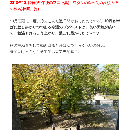
2018年10月9日(火)午後のフニャ高
(←ワタシの勤め先の高校の仮
の校名)
校庭。(↑)
10月初頭に一度、冷えこんだ数日間があったのですが、
10月も半
ばに差し掛かりつつある今週のブダペストは、良い天気が続い
て 気温もけっこう上がり、過ごし易かったで～す♪
秋の重ね着をして動き回ると汗ばんでくるくらいの好天。
昼間はけっこう半そででも大丈夫な感じ。