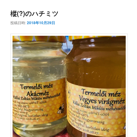
コ
ン
樅(?)のハチミツ
ン
テ
投稿日時:
2018年10月29日
テ
ン
ン
ツ
ツ
へ
へ
移
移
動
動