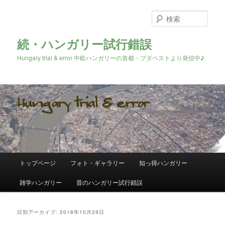
検
索
続・ハンガリー試行錯誤
Hungary trial & error 中欧ハンガリーの首都・ブダペストより発信中♪
メ
トップページ
フォト・ギャラリー
知っ得ハンガリー
メ
サ
イ
ン
雑学ハンガリー
昔のハンガリー試行錯誤
イ
ブ
メ
ニ
ン
コ
ュ
日別アーカイブ:
2018年10月29日
ー