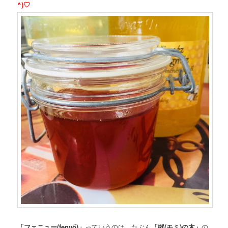
^)♡
「フェニュー(fenyő)」
っていうのは、たぶん
「樅(モミ)の木」
の