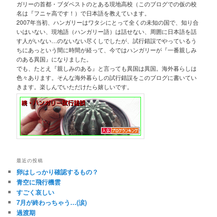
ガリーの首都・ブダペストのとある現地高校（このブログでの仮の校
名は『フニャ高です！）で日本語を教えています。
2007年当初、ハンガリーはワタシにとって全くの未知の国で、知り合
いはいない、現地語（ハンガリー語）は話せない、周囲に日本語を話
す人がいない…のないない尽くしでしたが、試行錯誤でやっているう
ちにあっという間に時間が経って、今ではハンガリーが『一番親しみ
のある異国』になりました。
でも、たとえ『親しみのある』と言っても異国は異国。海外暮らしは
色々あります。そんな海外暮らしの試行錯誤をこのブログに書いてい
きます。楽しんでいただけたら嬉しいです。
最近の投稿
卵はしっかり確認するもの？
青空に飛行機雲
すごく哀しい
7月が終わっちゃう…(涙)
過渡期