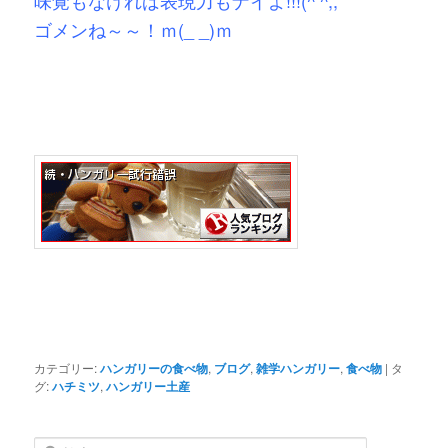
味覚もなければ表現力もナイよ!!!(^ ^;;
ゴメンね～～！ｍ(_ _)ｍ
カテゴリー:
ハンガリーの食べ物
,
ブログ
,
雑学ハンガリー
,
食べ物
|
タ
グ:
ハチミツ
,
ハンガリー土産
検