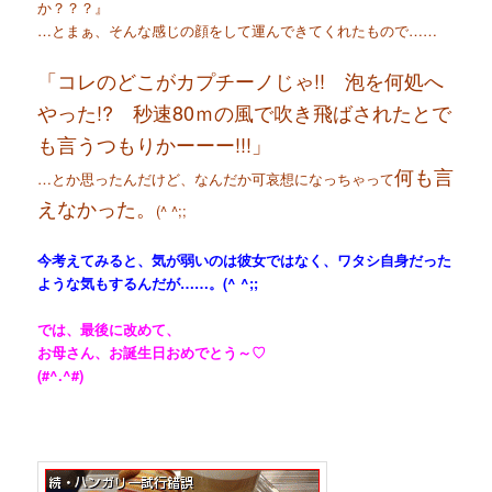
か？？？』
…とまぁ、そんな感じの顔をして運んできてくれたもので……
「コレのどこがカプチーノじゃ!! 泡を何処へ
やった!? 秒速80ｍの風で吹き飛ばされたとで
も言うつもりかーーー!!!」
何も言
…とか思ったんだけど、なんだか可哀想になっちゃって
えなかった。
(^ ^;;
今考えてみると、気が弱いのは彼女ではなく、ワタシ自身だった
ような気もするんだが……。(^ ^;;
では、最後に改めて、
お母さん、お誕生日おめでとう～♡
(#^.^#)