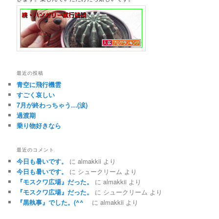
最近の投稿
青空に飛行機雲
すごく哀しい
7月が終わっちゃう…(涙)
過渡期
乗り物好きなら
最近のコメント
今日も暑いです。
に
almakkii
より
今日も暑いです。
に
シュークリーム
より
『モスクワ広場』だった。
に
almakkii
より
『モスクワ広場』だった。
に
シュークリーム
より
『黒執事』でした。(^^ゞ
に
almakkii
より