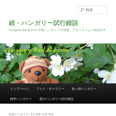
検
索
続・ハンガリー試行錯誤
Hungary trial & error 中欧ハンガリーの首都・ブダペストより発信中♪
メ
トップページ
フォト・ギャラリー
知っ得ハンガリー
メ
サ
イ
ン
雑学ハンガリー
昔のハンガリー試行錯誤
イ
ブ
メ
ニ
ン
コ
ュ
日別アーカイブ:
2018年10月16日