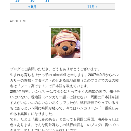
29
30
31
« 9月
11月 »
ABOUT ME
ブログにご訪問いただき、どうもありがとうございます。
生まれも育ちも上州っ子の almakkii と申します。2007年9月からハン
ガリーの首都・ブダペストのとある現地高校（このブログでの仮の校
名は『フニャ高です！）で日本語を教えています。
2007年当初、ハンガリーはワタシにとって全くの未知の国で、知り合
いはいない、現地語（ハンガリー語）は話せない、周囲に日本語を話
す人がいない…のないない尽くしでしたが、試行錯誤でやっているう
ちにあっという間に時間が経って、今ではハンガリーが『一番親しみ
のある異国』になりました。
でも、たとえ『親しみのある』と言っても異国は異国。海外暮らしは
色々あります。そんな海外暮らしの試行錯誤をこのブログに書いてい
きます。楽しんでいただけたら嬉しいです。