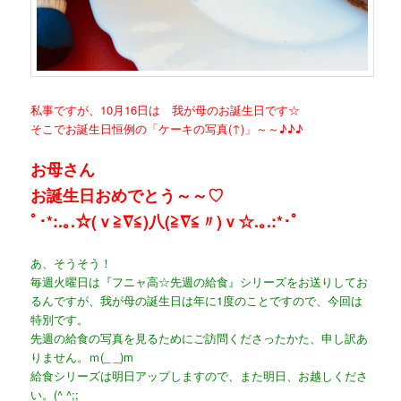
私事ですが、10月16日は 我が母のお誕生日です☆
そこでお誕生日恒例の「ケーキの写真(↑)」～～♪♪♪
お母さん
お誕生日おめでとう～～♡
ﾟ･*:.｡.☆(ｖ≧∇≦)八(≧∇≦〃)ｖ☆.｡.:*･ﾟ
あ、そうそう！
毎週火曜日は『フニャ高☆先週の給食』シリーズをお送りしてお
るんですが、我が母の誕生日は年に1度のことですので、今回は
特別です。
先週の給食の写真を見るためにご訪問くださったかた、申し訳あ
りません。ｍ(_ _)m
給食シリーズは明日アップしますので、また明日、お越しくださ
い。(^ ^;;