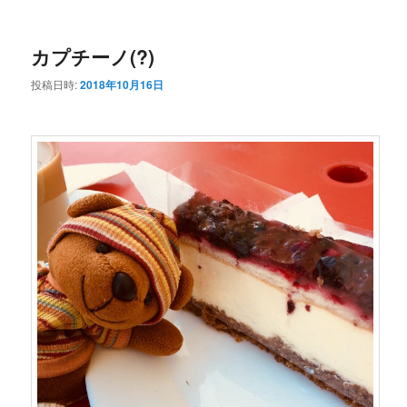
ー
コ
ン
カプチーノ(?)
ン
テ
投稿日時:
2018年10月16日
テ
ン
ン
ツ
ツ
へ
へ
移
移
動
動