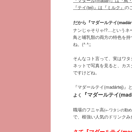
『マダール(madár)』は『鳥
『テイ(tej)』は『ミルク』
の
だから『マダールテイ(madár
ナンじゃそりゃ!?…というネ
鳥と哺乳類の両方の特色を持
ね。(^ ^;;
そんなコト言って、実はワタシは
ネットで写真を見ると、カス
ですけどね。
『マダールテイ(madárte
『マダールテイ(madá
よく
職場のフニャ高
(←ワタシの勤
で、根強い人気のドリンクみたい
さて『マダールテイ(ma