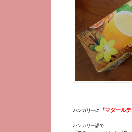
へ
移
移
動
動
『マダールテイ(
ハンガリーに
ハンガリー語で