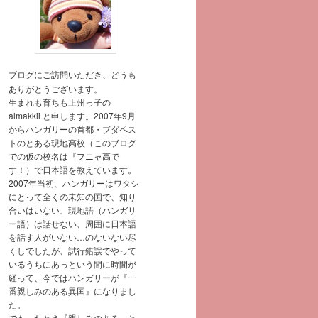
ブログにご訪問いただき、どうも
ありがとうございます。
生まれも育ちも上州っ子の
almakkii と申します。2007年9月
からハンガリーの首都・ブダペス
トのとある現地高校（このブログ
での仮の校名は『フニャ高で
す！）で日本語を教えています。
2007年当初、ハンガリーはワタシ
にとって全くの未知の国で、知り
合いはいない、現地語（ハンガリ
ー語）は話せない、周囲に日本語
を話す人がいない…のないない尽
くしでしたが、試行錯誤でやって
いるうちにあっという間に時間が
経って、今ではハンガリーが『一
番親しみのある異国』になりまし
た。
でも、たとえ『親しみのある』と