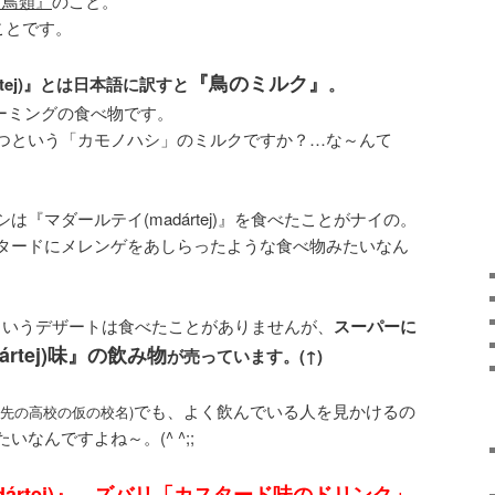
・鳥類』
のこと。
ことです。
『鳥のミルク』
tej)』とは日本語に訳すと
。
ーミングの食べ物です。
つという「カモノハシ」のミルクですか？…な～んて
『マダールテイ(madártej)』を食べたことがナイの。
タードにメレンゲをあしらったような食べ物みたいなん
j)』というデザートは食べたことがありませんが、
スーパーに
rtej)味』の飲み物
が売っています。(↑)
でも、よく飲んでいる人を見かけるの
め先の高校の仮の校名)
なんですよね～。(^ ^;;
dártej)』、ズバリ「カスタード味のドリンク」