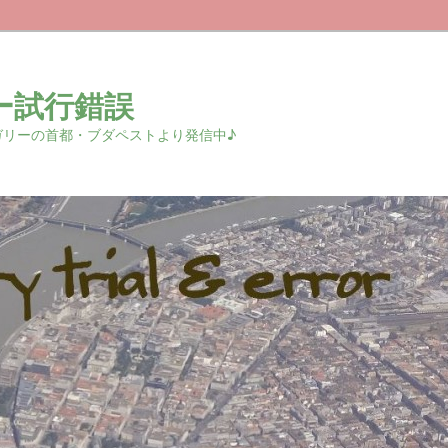
ー試行錯誤
r 中欧ハンガリーの首都・ブダペストより発信中♪