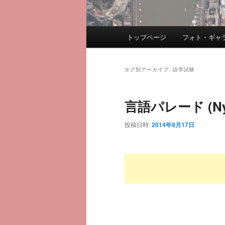
メ
トップページ
フォト・ギャ
メ
サ
イ
ン
イ
ブ
メ
タグ別アーカイブ:
語学試験
ニ
ン
コ
ュ
言語パレード (Nye
ー
コ
ン
投稿日時:
2014年9月17日
ン
テ
テ
ン
ン
ツ
ツ
へ