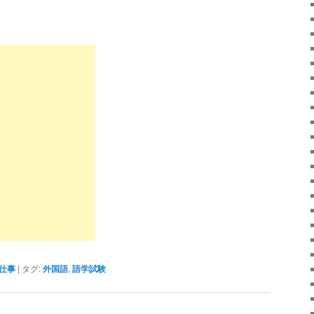
仕事
|
タグ:
外国語
,
語学試験