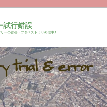
ー試行錯誤
r 中欧ハンガリーの首都・ブダペストより発信中♪