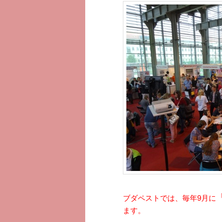
へ
移
移
動
動
「
ブダペストでは、毎年9月に
ます。