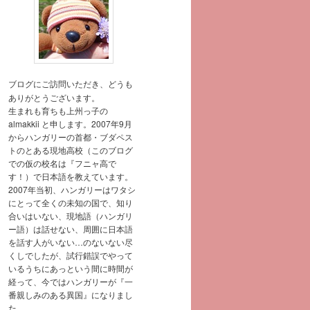
ブログにご訪問いただき、どうも
ありがとうございます。
生まれも育ちも上州っ子の
almakkii と申します。2007年9月
からハンガリーの首都・ブダペス
トのとある現地高校（このブログ
での仮の校名は『フニャ高で
す！）で日本語を教えています。
2007年当初、ハンガリーはワタシ
にとって全くの未知の国で、知り
合いはいない、現地語（ハンガリ
ー語）は話せない、周囲に日本語
を話す人がいない…のないない尽
くしでしたが、試行錯誤でやって
いるうちにあっという間に時間が
経って、今ではハンガリーが『一
番親しみのある異国』になりまし
た。