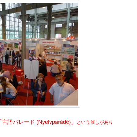
言語パレード (Nyelvparádé)」
という催しがあり