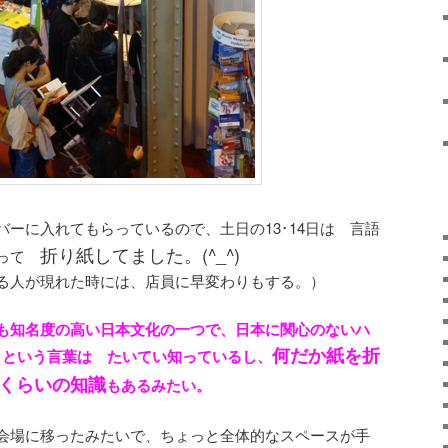
ーに入れてもらっているので、土日の13･14日は 言語
折り紙してました。(^_^)
入って
る人が現れた時には、店員に早変わりもする。）
も知名度の高い日本文化の一つで、日本に関心のないハ
何だか紙を折
I」という言葉は たいてい知っているし、
くらいの知識
もあるみたい。
会場に移ったみたいで、ちょっと全体的なスペースが手