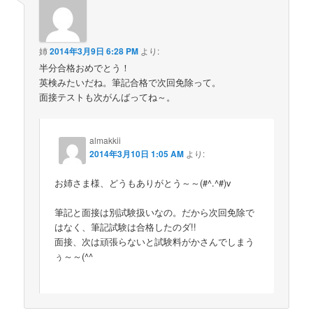
姉
2014年3月9日 6:28 PM
より:
半分合格おめでとう！
英検みたいだね。筆記合格で次回免除って。
面接テストも次がんばってね～。
almakkii
2014年3月10日 1:05 AM
より:
お姉さま様、どうもありがとう～～(#^.^#)v
筆記と面接は別試験扱いなの。だから次回免除で
はなく、筆記試験は合格したのダ!!
面接、次は頑張らないと試験料がかさんでしまう
ぅ～～(^^ゞ