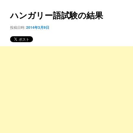
コ
ナ
ビ
ハンガリー語試験の結果
ン
ゲ
ー
投稿日時:
2014年3月9日
テ
シ
ョ
ン
ン
ツ
へ
移
動