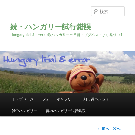
検
索
続・ハンガリー試行錯誤
Hungary trial & error 中欧ハンガリーの首都・ブダペストより発信中♪
メ
トップページ
フォト・ギャラリー
知っ得ハンガリー
メ
イ
ン
雑学ハンガリー
昔のハンガリー試行錯誤
イ
メ
ニ
ン
ュ
投
←
前へ
次へ
→
ー
稿