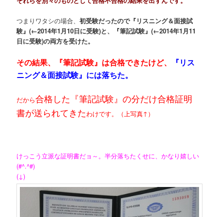
それらを別々のものとして合格不合格の結果を出すんです。
つまりワタシの場合、
初受験だったので『リスニング＆面接試
験』(←2014年1月10日に受験)と、『筆記試験』(←2014年1月11
日に受験)の両方を受けた。
その結果、『筆記試験』は合格できたけど、
『リス
ニング＆面接試験』には落ちた。
合格した『筆記試験』の分だけ合格証明
だから
書が送られてきた
わけです。（上写真↑）
けっこう立派な証明書だョ～。半分落ちたくせに、かなり嬉しい
(#^.^#)
(↓)