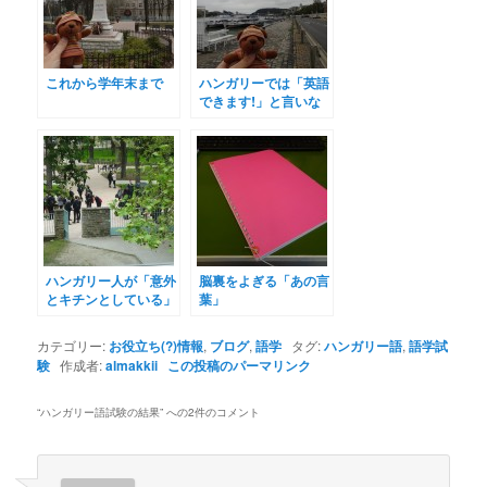
これから学年末まで
ハンガリーでは「英語
できます!」と言いな
さい。
ハンガリー人が「意外
脳裏をよぎる「あの言
とキチンとしている」
葉」
とき
カテゴリー:
お役立ち(?)情報
,
ブログ
,
語学
タグ:
ハンガリー語
,
語学試
験
作成者:
almakkii
この投稿のパーマリンク
“
ハンガリー語試験の結果
” への2件のコメント