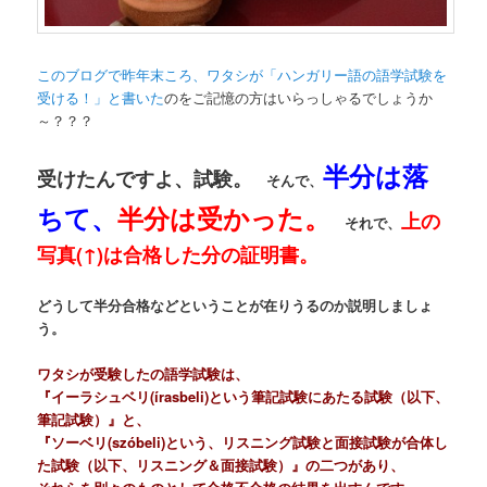
このブログで昨年末ころ、ワタシが「ハンガリー語の語学試験を
受ける！」と書いた
のをご記憶の方はいらっしゃるでしょうか
～？？？
半分は落
受けたんですよ、試験。
そんで、
ちて、
半分は受かった。
上の
それで、
写真(↑)は合格した分の証明書。
どうして半分合格などということが在りうるのか説明しましょ
う。
ワタシが受験したの語学試験は、
『イーラシュベリ(írasbeli)という筆記試験にあたる試験（以下、
筆記試験）』と、
『ソーベリ(szóbeli)という、リスニング試験と面接試験が合体し
た試験（以下、リスニング＆面接試験）』の二つがあり、