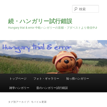
検
索
続・ハンガリー試行錯誤
Hungary trial & error 中欧ハンガリーの首都・ブダペストより発信中♪
メ
トップページ
フォト・ギャラリー
知っ得ハンガリー
メ
サ
イ
ン
雑学ハンガリー
昔のハンガリー試行錯誤
イ
ブ
メ
ニ
ン
コ
ュ
タグ別アーカイブ:
モバイル更新
ー