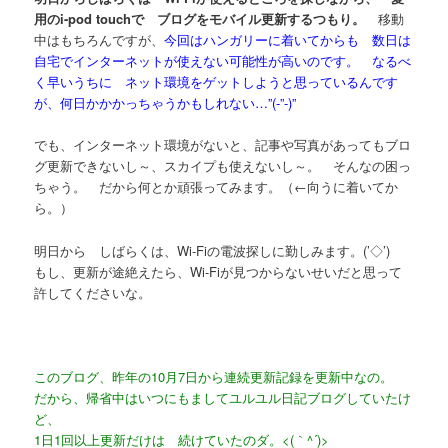
用のi-pod touchで ブログをモバイル更新するつもり。
移動
中はもちろんですが、
今回はハンガリーに着いてからも 数日は
自宅でインターネットが使えない可能性が高いのです。 なるべ
く早いうちに ネット環境をゲットしようと思っているんです
が、何日かかかっちゃうかもしれない…”(-”-)”
でも、インターネット環境がないと、記事や写真があってもブロ
グ更新できないし～、スカイプも使えないし～。 そんなの困っ
ちゃう。 だから何とか頑張ってみます。（←向うに着いてか
ら。）
明日から しばらくは、Wi-Fiの電波探しに勤しみます。(’◇’)ゞ
もし、更新が途絶えたら、Wi-Fiが見つからないせいだと思って
許してくださいな。
このブログ、昨年の10月7日から連続更新記録を更新中なの。
だから、帰省中はいつにもましてユルユル日記ブログしていたけ
ど、
1日1回以上更新だけは 続けていたのダ。<(｀^´)>