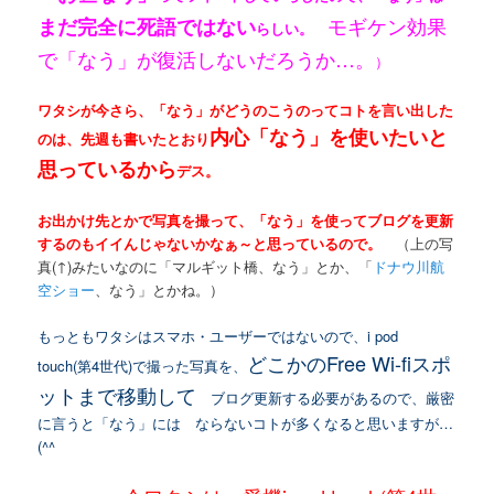
モギケン効果
まだ完全に死語ではない
らしい。
で「なう」が復活しないだろうか…。
）
ワタシが今さら、「なう」がどうのこうのってコトを言い出した
内心「なう」を使いたいと
のは、先週も書いたとおり
思っているから
デス。
お出かけ先とかで写真を撮って、「なう」を使ってブログを更新
するのもイイんじゃないかなぁ～と思っているので。
（上の写
真(↑)みたいなのに「マルギット橋、なう」とか、「
ドナウ川航
空ショー
、なう」とかね。）
もっともワタシはスマホ・ユーザーではないので、i pod
どこかのFree Wi-fiスポ
touch(第4世代)で撮った写真を、
ットまで移動して
ブログ更新する必要があるので、厳密
に言うと「なう」には ならないコトが多くなると思いますが…
(^^ゞ