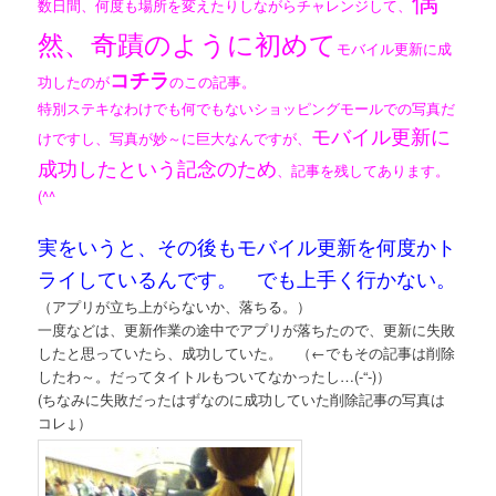
数日間、何度も場所を変えたりしながらチャレンジして、
然、奇蹟のように初めて
モバイル更新に成
コチラ
功したのが
のこの記事。
特別ステキなわけでも何でもないショッピングモールでの写真だ
モバイル更新に
けですし、写真が妙～に巨大なんですが、
成功したという記念のため
、記事を残してあります。
(^^ゞ
実をいうと、その後もモバイル更新を何度かト
ライしているんです。 でも上手く行かない。
（アプリが立ち上がらないか、落ちる。）
一度などは、更新作業の途中でアプリが落ちたので、更新に失敗
したと思っていたら、成功していた。 （←でもその記事は削除
したわ～。だってタイトルもついてなかったし…(-“-)）
(ちなみに失敗だったはずなのに成功していた削除記事の写真は
コレ↓）