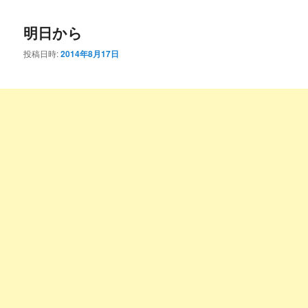
コ
ン
明日から
ン
テ
投稿日時:
2014年8月17日
テ
ン
ン
ツ
ツ
へ
へ
移
移
動
動