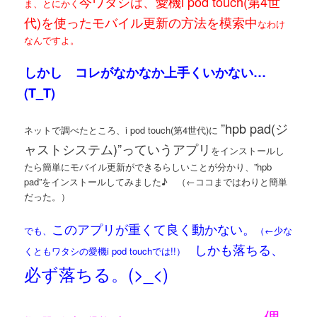
今ワタシは、愛機i pod touch(第4世
ま、とにかく
代)を使ったモバイル更新の方法を模索中
なわけ
なんですよ。
しかし コレがなかなか上手くいかない…
(T_T)
”hpb pad(ジ
ネットで調べたところ、i pod touch(第4世代)に
ャストシステム)”っていうアプリ
をインストールし
たら簡単にモバイル更新ができるらしいことが分かり、”hpb
pad”をインストールしてみました♪ （←ココまではわりと簡単
だった。）
このアプリが重くて良く動かない。
でも、
（←少な
しかも落ちる、
くともワタシの愛機i pod touchでは!!）
必ず落ちる。(>_<)
偶