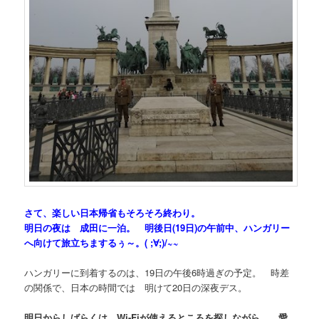
さて、楽しい日本帰省もそろそろ終わり。
明日の夜は 成田に一泊。 明後日(19日)の午前中、ハンガリー
へ向けて旅立ちまするぅ～。( ;∀;)/~~
ハンガリーに到着するのは、19日の午後6時過ぎの予定。 時差
の関係で、日本の時間では 明けて20日の深夜デス。
明日からしばらくは Wi-Fiが使えるところを探しながら、 愛