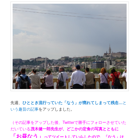
先週、
ひととき流行っていた「なう」が廃れてしまって残念…
と
いう趣旨の記事
をアップしました。
（
その記事
をアップした後、Twitterで勝手にフォローさせていた
だいている
茂木健一郎先生が、どこかの定食の写真とともに
「お昼なう」
ってツイート
していらしたので、「なう」は