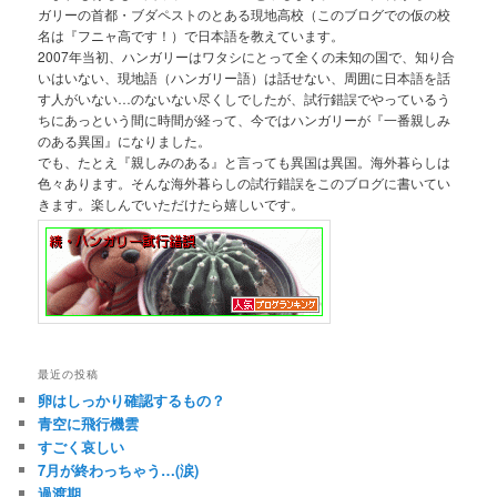
ガリーの首都・ブダペストのとある現地高校（このブログでの仮の校
名は『フニャ高です！）で日本語を教えています。
2007年当初、ハンガリーはワタシにとって全くの未知の国で、知り合
いはいない、現地語（ハンガリー語）は話せない、周囲に日本語を話
す人がいない…のないない尽くしでしたが、試行錯誤でやっているう
ちにあっという間に時間が経って、今ではハンガリーが『一番親しみ
のある異国』になりました。
でも、たとえ『親しみのある』と言っても異国は異国。海外暮らしは
色々あります。そんな海外暮らしの試行錯誤をこのブログに書いてい
きます。楽しんでいただけたら嬉しいです。
最近の投稿
卵はしっかり確認するもの？
青空に飛行機雲
すごく哀しい
7月が終わっちゃう…(涙)
過渡期