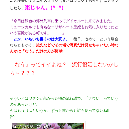
…とか書いてフェイスブック（またはブログでもイイ）にアップ
楽じゃん。(^_^)
したら、
『今日は緑色の郊外列車に乗ってグドゥルーに来てみました。
ミュージカルでも有名なエリザベート皇妃もお気に入りだったと
いう宮殿がある町です。………』
…とか、
いちいち書くのは大変よ。
後日、改めて…という場合
ならともかく、
旅先などでその場で写真だけ見せちゃいたい時な
んかは「なう」だけの方が簡単!!
「なう」ってイイよね？ 流行復活しないかし
ら～？？？
そういえばワタシが若かった頃の流行語で、「ナウい」っていう
のがあったけど、
今はもう（…というか、ずっと前から）誰も使ってないね!!
(^^ゞ