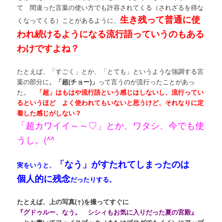
て 間違った言葉の使い方でも許容されてくる（されざるを得な
生き残って普通に使
くなってくる）ことがあるように、
われ続けるようになる流行語っていうのもある
わけですよね？
たとえば、「すごく」とか、「とても」というような強調する言
葉の部分に
、「超(チョー)」
って言うのが流行ったことがあっ
た。
「超」はもはや流行語という感じはしないし、流行ってい
るというほど よく使われてもいないと思うけど、それなりに定
着した感じがしない？
「超カワイイ～～♡」とか、ワタシ、今でも使
うし。(^^ゞ
「なう」がすたれてしまったのは
実をいうと、
個人的に残念
だったりする。
たとえば、上の写真(↑)を撮ってすぐに
『グドゥルー、なう。 シシィもお気に入りだった夏の宮殿』