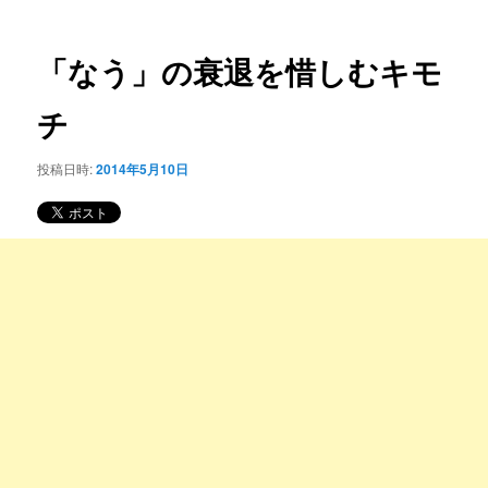
ー
稿
コ
ナ
ビ
「なう」の衰退を惜しむキモ
ン
ゲ
ー
チ
テ
シ
ョ
ン
投稿日時:
2014年5月10日
ン
ツ
へ
移
動