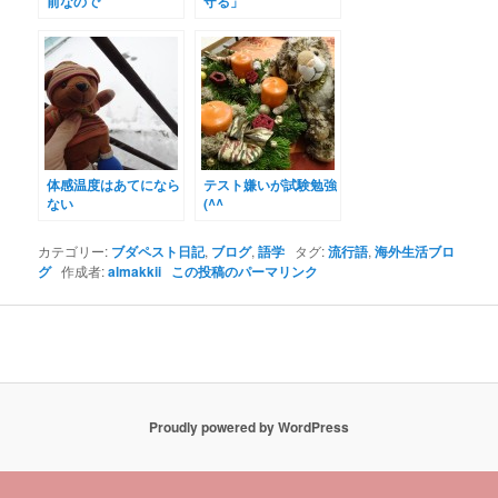
前なので
守る」
体感温度はあてになら
テスト嫌いが試験勉強
ない
(^^ゞ
カテゴリー:
ブダペスト日記
,
ブログ
,
語学
タグ:
流行語
,
海外生活ブロ
グ
作成者:
almakkii
この投稿のパーマリンク
Proudly powered by WordPress