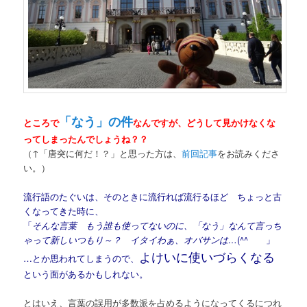
「なう」の件
ところで
なんですが、どうして見かけなくな
ってしまったんでしょうね？？
（↑「唐突に何だ！？」と思った方は、
前回記事
をお読みくださ
い。）
流行語のたぐいは、そのときに流行れば流行るほど ちょっと古
くなってきた時に、
「
そんな言葉 もう誰も使ってないのに、「なう」なんて言っち
ゃって新しいつもり～？ イタイわぁ、オバサンは…
(^^ゞ 」
よけいに使いづらくなる
…とか思われてしまうので、
という面があるかもしれない。
とはいえ、言葉の誤用が多数派を占めるようになってくるにつれ