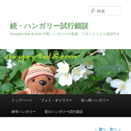
検
索
続・ハンガリー試行錯誤
Hungary trial & error 中欧ハンガリーの首都・ブダペストより発信中♪
メ
トップページ
フォト・ギャラリー
知っ得ハンガリー
メ
イ
ン
雑学ハンガリー
昔のハンガリー試行錯誤
イ
メ
ニ
ン
ュ
投
←
前へ
次へ
→