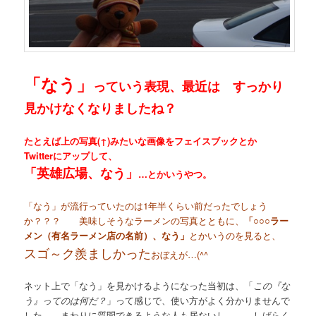
「なう」
っていう表現、最近は すっかり
見かけなくなりましたね？
たとえば上の写真(↑)みたいな画像をフェイスブックとか
Twitterにアップして、
「英雄広場、なう」
…とかいうやつ。
「なう」が流行っていたのは1年半くらい前だったでしょう
か？？？ 美味しそうなラーメンの写真とともに、
「○○○ラー
メン（有名ラーメン店の名前）、なう」
とかいうのを見ると、
スゴ～ク羨ましかった
おぼえが…(^^ゞ
ネット上で「なう」を見かけるようになった当初は、「
この『な
う』ってのは何だ？
」って感じで、使い方がよく分かりませんで
した。 まわりに質問できるような人も居ないし…。 しばらく