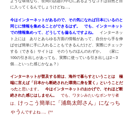
ような環境なら、世間の話題の中心にあるようなコトは自然と目
に入ってくるんでしょうけどね…。
今はインターネットがあるので、その気になれば日本にいるのと
同じに情報を集めることができるはず。 でも、インターネット
での情報集めって、どうしても偏るんですよね。
インターネッ
ト上には ありとあらゆる方面の情報があって、自分から手を伸
ばせば簡単に手に入れることもできるんだけど、実際にチェック
する（できる）サイトは そのうちのほんのわずか。 （家に
100の引き出しがあっても、実際に使っている引き出しは2～3
個…といった感じかなぁ？）
インターネットが普及する前は、海外で暮らすということは 極
端に言えば「日本から断絶された環境に身を置く」ということだ
った
と思います。
今はインターネットのおかげで、それほど断
絶された感じはしません。
でも、ワタシみたいなボンヤリ者
けっこう簡単に「浦島太郎さん」になっち
は、
ゃう
んですよね…。(^^ゞ