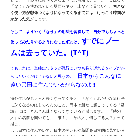
「なう」が使われている場面をネット上などで見ていて、
何とな
く使い方が想像つくようになってくるまでには けっこう時間が
かかった
気がします。
そして、
ようやく「なう」の用法を習得して 自分でもちょっと
すでにブー
使ってみたりするようになった頃には、
ムは去っていた。(T^T)
でもこれは、単純にワタシが流行にいつも乗り遅れるタイプだか
日本からこんなに
ら…というだけじゃないと思うの。
遠い異国に住んでいるからなのよ!!
海外生活がちょっと長くなってくると、「なう」みたいな流行語
に疎くなるのはもちろんのこと、日本で新たに起こってくる「常
識」には どんどん疎くなってきていると感じます。 「時の
人」の名前を聞いても、「誰？」「その人、何してる人？」って
感じ。
もし日本に住んでいて、日本のテレビや新聞を日常的に見ている