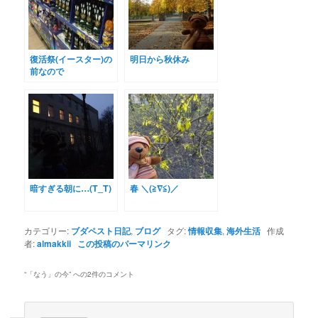
復活祭(イースター)の
明日から秋休み
前なので
暗すぎる朝に…(T_T)
春 ＼(≧∇≦)／
カテゴリー:
ブダペスト日記
,
ブログ
タグ:
情報収集
,
海外生活
作成
者:
almakkii
この投稿のパーマリンク
“
「なう」の今
” への2件のコメント