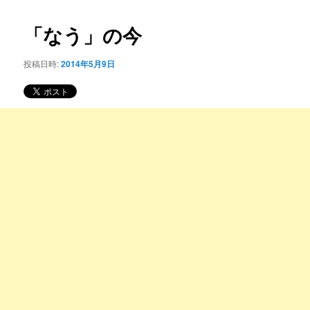
コ
ナ
ビ
「なう」の今
ン
ゲ
ー
投稿日時:
2014年5月9日
テ
シ
ョ
ン
ン
ツ
へ
移
動