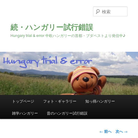
検
索
続・ハンガリー試行錯誤
Hungary trial & error 中欧ハンガリーの首都・ブダペストより発信中♪
メ
トップページ
フォト・ギャラリー
知っ得ハンガリー
メ
イ
ン
雑学ハンガリー
昔のハンガリー試行錯誤
イ
メ
ニ
ン
ュ
投
←
前へ
次へ
→
ー
稿