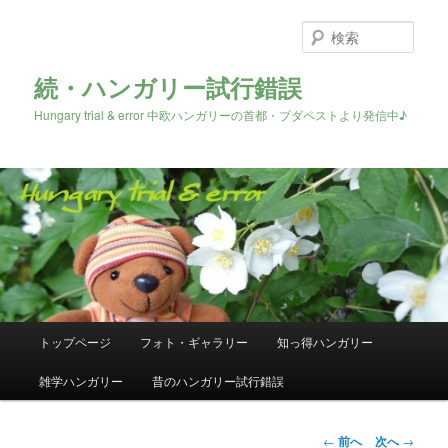
検
索
続・ハンガリー試行錯誤
Hungary trial & error 中欧ハンガリーの首都・ブダペストより発信中♪
メ
トップページ
フォト・ギャラリー
知っ得ハンガリー
メ
イ
ン
雑学ハンガリー
昔のハンガリー試行錯誤
イ
メ
ニ
ン
ュ
投
←
前へ
次へ
→