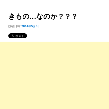
ー
稿
コ
ナ
ビ
きもの…なのか？？？
ン
ゲ
ー
投稿日時:
2014年5月8日
テ
シ
ョ
ン
ン
ツ
へ
移
動