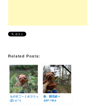
Related Posts:
ものすご～くホコリっ
春、開花続々
ぽい(-“-)
♪(#^.^#)♪