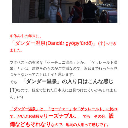
冬休み中の年末に、
「ダンダー温泉(Dandár gyógyfürdő)」(↑)
へ行き
ました。
ブダペストの有名な「セーチェニ温泉」とか、「ゲッレールト温
泉」とかは、建物そのものがご立派なので、近辺まで行ったら見
つからないってことはナイと思います。
「ダンダー温泉」の入り口はこんな感じ
でも、
(↑)
なので、観光で訪れた日本人には見つけにくいかもしれませ
ん。(-“-)
「ダンダー温泉」は、「セーチェニ」や「ゲッレールト」に比べ
リーズナブル。
設
て、だいぶお値段が
でも その分、
備などもそれなり
なので、地元の人用って感じです。