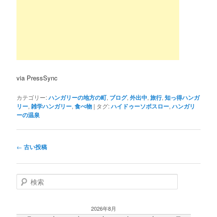
via PressSync
カテゴリー:
ハンガリーの地方の町
,
ブログ
,
外出中
,
旅行
,
知っ得ハンガ
リー
,
雑学ハンガリー
,
食べ物
|
タグ:
ハイドゥーソボスロー
,
ハンガリ
ーの温泉
投
←
古い投稿
稿
ナ
ビ
検
ゲ
索
ー
シ
2026年8月
ョ