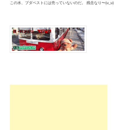
この水、ブダペストには売っていないのだ。 残念なり〜(u_u)