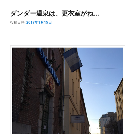
コ
ン
ダンダー温泉は、更衣室がね…
ン
テ
投稿日時:
2017年1月15日
テ
ン
ン
ツ
ツ
へ
へ
移
移
動
動