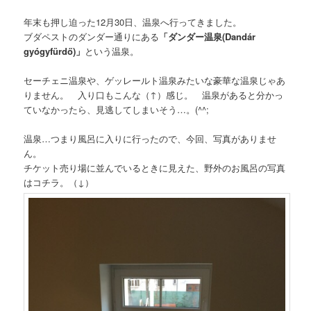
年末も押し迫った12月30日、温泉へ行ってきました。
ブダペストのダンダー通りにある
「ダンダー温泉(Dandár
gyógyfürdő)」
という温泉。
セーチェニ温泉や、ゲッレールト温泉みたいな豪華な温泉じゃあ
りません。 入り口もこんな（↑）感じ。 温泉があると分かっ
ていなかったら、見逃してしまいそう…。(^^;
温泉…つまり風呂に入りに行ったので、今回、写真がありませ
ん。
チケット売り場に並んでいるときに見えた、野外のお風呂の写真
はコチラ。（↓）