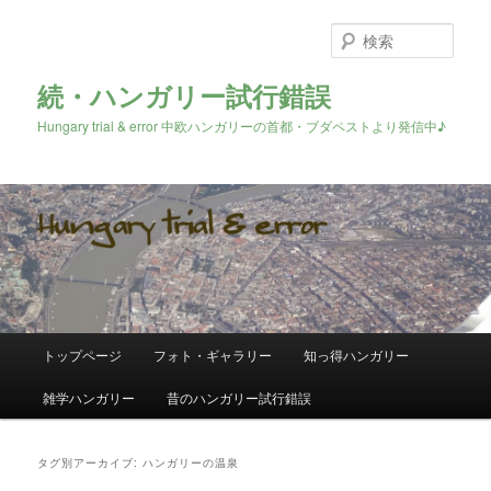
検
索
続・ハンガリー試行錯誤
Hungary trial & error 中欧ハンガリーの首都・ブダペストより発信中♪
メ
トップページ
フォト・ギャラリー
知っ得ハンガリー
メ
サ
イ
ン
雑学ハンガリー
昔のハンガリー試行錯誤
イ
ブ
メ
ニ
ン
コ
ュ
タグ別アーカイブ:
ハンガリーの温泉
ー