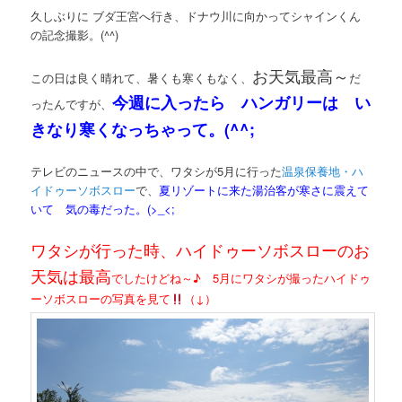
久しぶりに ブダ王宮へ行き、ドナウ川に向かってシャインくん
の記念撮影。(^^)
お天気最高～
この日は良く晴れて、暑くも寒くもなく、
だ
今週に入ったら ハンガリーは い
ったんですが、
きなり寒くなっちゃって。(^^;
テレビのニュースの中で、ワタシが5月に行った
温泉保養地・ハ
イドゥーソボスロー
で、
夏リゾートに来た湯治客が寒さに震えて
いて 気の毒だった。(>_<;
ワタシが行った時、ハイドゥーソボスローのお
天気は最高
でしたけどね～♪ 5月にワタシが撮ったハイドゥ
ーソボスローの写真を見て
（↓）