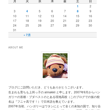
月
火
水
木
金
土
日
ン
1
2
3
4
5
6
7
8
9
10
11
12
13
14
15
16
17
18
19
20
21
22
23
24
25
26
27
28
29
30
31
« 7月
ABOUT ME
ブログにご訪問いただき、どうもありがとうございます。
生まれも育ちも上州っ子の almakkii と申します。2007年9月からハン
ガリーの首都・ブダペストのとある現地高校（このブログでの仮の校
名は『フニャ高です！）で日本語を教えています。
2007年当初、ハンガリーはワタシにとって全くの未知の国で、知り合