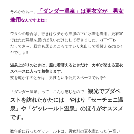
「ダンダー温泉」は更衣室が 男女
それからね～、
兼用
なんですよね!!
ワタシの場合は、行きはウチから洋服の下に水着を着用。更衣室
ではただ洋服を脱げば良いだけにして行きました。<(￣^￣)>
だってさ～、殿方も居るところでオシリ丸出しで着替えるのはイ
ヤでしょ!!
温泉上がりのときは、服に着替えるときだけ カギが閉まる更衣
スペースに入って着替えます。
髪を乾かすのとかは、男性もいる公共スペースでね!(^^ゞ
観光でブダペ
「ダンダー温泉」って こんな感じなので、
ストを訪れたかたには やはり「セーチェニ温
泉」や「ゲッレールト温泉」のほうがオススメ
です。
数年前に行ったゲッレールトは、男女別の更衣室だった
(←高い