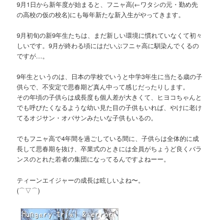
9月1日から新年度が始まると、フニャ高
(←ワタシの元・勤め先
の高校の仮の校名)
にも毎年新たな新入生がやってきます。
9月初旬の新9年生たちは、まだ新しい環境に慣れていなくて初々
しいです。9月が終わる頃にはだいぶフニャ高に馴染んでくるの
ですが…。
9年生というのは、日本の学校でいうと中学3年生に当たる歳の子
供らで、不安定で思春期ど真ん中って感じだったりします。
その年頃の子供らは成長度も個人差が大きくて、ヒヨコちゃんと
でも呼びたくなるような幼い見た目の子供もいれば、やけに老け
てるオジサン・オバサンみたいな子供もいるの。
でもフニャ高で4年間を過ごしている間に、子供らは全体的に成
長して思春期を抜け、卒業式のときには全員がちょうど良くバラ
ンスのとれた若者の集団になってるんですよねーー。
ティーンエイジャーの成長は眩しいよね〜。
(⌒▽⌒)