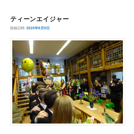
ー
コ
ン
ティーンエイジャー
ン
テ
投稿日時:
2025年9月9日
テ
ン
ン
ツ
ツ
へ
へ
移
移
動
動