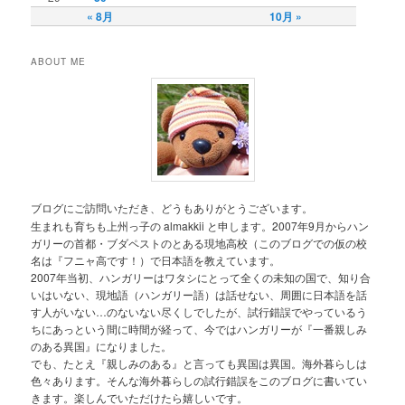
« 8月
10月 »
ABOUT ME
ブログにご訪問いただき、どうもありがとうございます。
生まれも育ちも上州っ子の almakkii と申します。2007年9月からハン
ガリーの首都・ブダペストのとある現地高校（このブログでの仮の校
名は『フニャ高です！）で日本語を教えています。
2007年当初、ハンガリーはワタシにとって全くの未知の国で、知り合
いはいない、現地語（ハンガリー語）は話せない、周囲に日本語を話
す人がいない…のないない尽くしでしたが、試行錯誤でやっているう
ちにあっという間に時間が経って、今ではハンガリーが『一番親しみ
のある異国』になりました。
でも、たとえ『親しみのある』と言っても異国は異国。海外暮らしは
色々あります。そんな海外暮らしの試行錯誤をこのブログに書いてい
きます。楽しんでいただけたら嬉しいです。