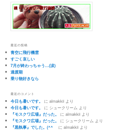
最近の投稿
青空に飛行機雲
すごく哀しい
7月が終わっちゃう…(涙)
過渡期
乗り物好きなら
最近のコメント
今日も暑いです。
に
almakkii
より
今日も暑いです。
に
シュークリーム
より
『モスクワ広場』だった。
に
almakkii
より
『モスクワ広場』だった。
に
シュークリーム
より
『黒執事』でした。(^^ゞ
に
almakkii
より