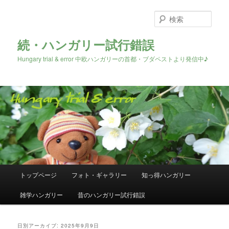
検
索
続・ハンガリー試行錯誤
Hungary trial & error 中欧ハンガリーの首都・ブダペストより発信中♪
メ
トップページ
フォト・ギャラリー
知っ得ハンガリー
メ
サ
イ
ン
雑学ハンガリー
昔のハンガリー試行錯誤
イ
ブ
メ
ニ
ン
コ
ュ
日別アーカイブ:
2025年9月9日