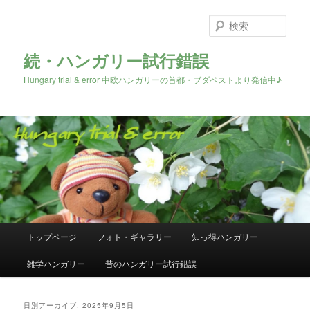
検
索
続・ハンガリー試行錯誤
Hungary trial & error 中欧ハンガリーの首都・ブダペストより発信中♪
メ
トップページ
フォト・ギャラリー
知っ得ハンガリー
メ
サ
イ
ン
雑学ハンガリー
昔のハンガリー試行錯誤
イ
ブ
メ
ニ
ン
コ
ュ
日別アーカイブ:
2025年9月5日