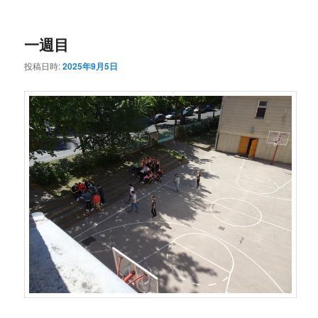
ー
コ
ン
一週目
ン
テ
投稿日時:
2025年9月5日
テ
ン
ン
ツ
ツ
へ
へ
移
移
動
動