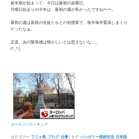
新学期が始まって、今日は最初の金曜日。
月曜日始まりの今年は、最初の週が長かったですね〜〜。
最初の週は新規の生徒たちとの初授業で、毎年毎年緊張しまくり
だったなぁ。
正直、あの緊張感は懐かしいとは思えないな…。
(^_^;)
ヨーロッパランキング
カテゴリー:
フニャ高
,
ブログ
,
仕事
|
タグ:
ハンガリー高校生活
,
日本語