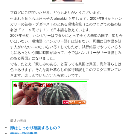
ブログにご訪問いただき、どうもありがとうございます。
生まれも育ちも上州っ子の almakkii と申します。2007年9月からハン
ガリーの首都・ブダペストのとある現地高校（このブログでの仮の校
名は『フニャ高です！）で日本語を教えています。
2007年当初、ハンガリーはワタシにとって全くの未知の国で、知り合
いはいない、現地語（ハンガリー語）は話せない、周囲に日本語を話
す人がいない…のないない尽くしでしたが、試行錯誤でやっているう
ちにあっという間に時間が経って、今ではハンガリーが『一番親しみ
のある異国』になりました。
でも、たとえ『親しみのある』と言っても異国は異国。海外暮らしは
色々あります。そんな海外暮らしの試行錯誤をこのブログに書いてい
きます。楽しんでいただけたら嬉しいです。
最近の投稿
卵はしっかり確認するもの？
青空に飛行機雲