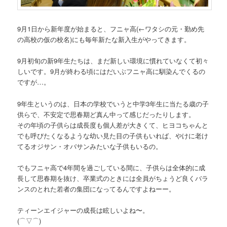
9月1日から新年度が始まると、フニャ高
(←ワタシの元・勤め先
の高校の仮の校名)
にも毎年新たな新入生がやってきます。
9月初旬の新9年生たちは、まだ新しい環境に慣れていなくて初々
しいです。9月が終わる頃にはだいぶフニャ高に馴染んでくるの
ですが…。
9年生というのは、日本の学校でいうと中学3年生に当たる歳の子
供らで、不安定で思春期ど真ん中って感じだったりします。
その年頃の子供らは成長度も個人差が大きくて、ヒヨコちゃんと
でも呼びたくなるような幼い見た目の子供もいれば、やけに老け
てるオジサン・オバサンみたいな子供もいるの。
でもフニャ高で4年間を過ごしている間に、子供らは全体的に成
長して思春期を抜け、卒業式のときには全員がちょうど良くバラ
ンスのとれた若者の集団になってるんですよねーー。
ティーンエイジャーの成長は眩しいよね〜。
(⌒▽⌒)