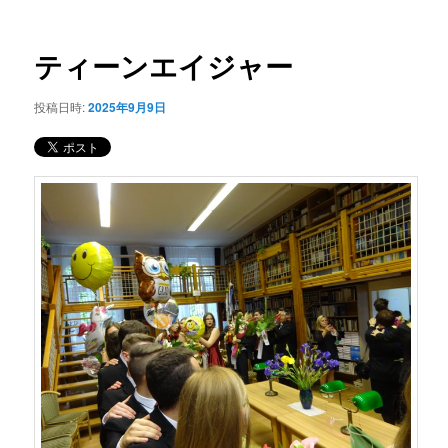
ー
稿
コ
ナ
ビ
ティーンエイジャー
ン
ゲ
ー
投稿日時:
2025年9月9日
テ
シ
ョ
ン
ン
ツ
へ
移
動