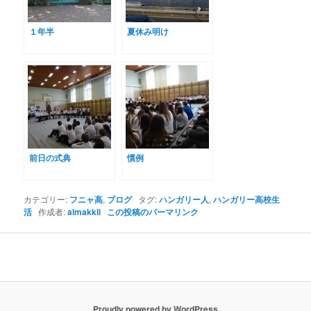
１年半
夏休み明け
前日の式典
慣例
カテゴリー:
フニャ高
,
ブログ
タグ:
ハンガリー人
,
ハンガリー高校生
活
作成者:
almakkii
この投稿のパーマリンク
Proudly powered by WordPress