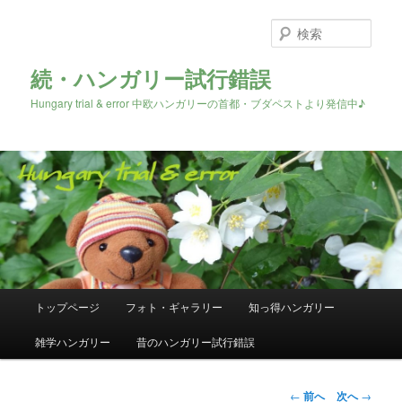
検
索
続・ハンガリー試行錯誤
Hungary trial & error 中欧ハンガリーの首都・ブダペストより発信中♪
メ
トップページ
フォト・ギャラリー
知っ得ハンガリー
メ
イ
ン
雑学ハンガリー
昔のハンガリー試行錯誤
イ
メ
ニ
ン
ュ
投
←
前へ
次へ
→