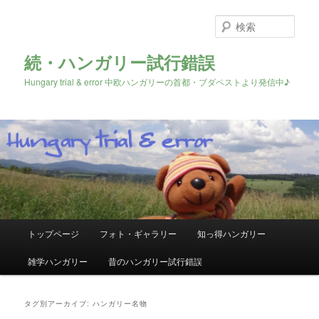
検
索
続・ハンガリー試行錯誤
Hungary trial & error 中欧ハンガリーの首都・ブダペストより発信中♪
メ
トップページ
フォト・ギャラリー
知っ得ハンガリー
メ
サ
イ
ン
雑学ハンガリー
昔のハンガリー試行錯誤
イ
ブ
メ
ニ
ン
コ
ュ
タグ別アーカイブ:
ハンガリー名物
ー