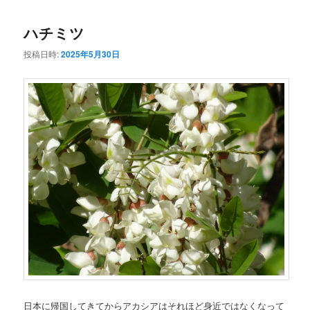
コ
ン
ハチミツ
ン
テ
投稿日時:
2025年5月30日
テ
ン
ン
ツ
ツ
へ
へ
移
移
動
動
日本に帰国してきてからアカシアはそれほど身近ではなくなって