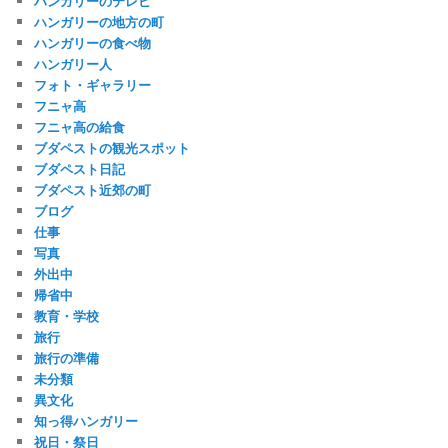
ハンガリーのテレビ
ハンガリーの地方の町
ハンガリーの食べ物
ハンガリー人
フォト・ギャラリー
フニャ高
フニャ高の給食
ブダペストの観光スポット
ブダペスト日記
ブダペスト近郊の町
ブログ
仕事
写真
外出中
帰省中
教育・学校
旅行
旅行の準備
未分類
異文化
知っ得ハンガリー
祝日・祭日