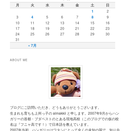
月
火
水
木
金
土
日
1
2
3
4
5
6
7
8
9
10
11
12
13
14
15
16
17
18
19
20
21
22
23
24
25
26
27
28
29
30
31
« 7月
ABOUT ME
ブログにご訪問いただき、どうもありがとうございます。
生まれも育ちも上州っ子の almakkii と申します。2007年9月からハン
ガリーの首都・ブダペストのとある現地高校（このブログでの仮の校
名は『フニャ高です！）で日本語を教えています。
2007年当初、ハンガリーはワタシにとって全くの未知の国で、知り合