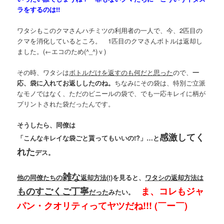
ラをするのは!!
ワタシもこのクマさんハチミツの利用者の一人で、今、2匹目の
クマを消化しているところ。 1匹目のクマさんボトルは返却し
ました。(←エコのため(^_^)ｖ)
その時、ワタシは
ボトルだけを返すのも何だと思った
ので、
一
応、袋に入れてお返ししたのね。
ちなみにその袋は、特別ご立派
なモノではなく、ただのビニールの袋で、でも一応キレイに柄が
プリントされた袋だったんです。
そうしたら、同僚は
感激してく
「こんなキレイな袋ごと貰ってもいいの!?」…と
れた
デス。
雑な
他の同僚たちの
返却方法(!)
を見ると、
ワタシの返却方法は
ものすごくご丁寧
ま、コレもジャ
だった
みたい。
パン・クオリティってヤツだね!!! (￣ー￣)ゞ