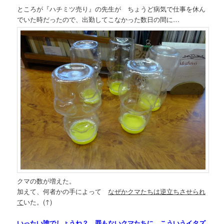
ところが『ハチミツ売り』の先生が ちょうど病気で仕事を休ん
でいた時だったので、出勤してこなかった数日の間に…
クマの数が増えた。
加えて、何者かの手によって
なぜかクマたちは逆立ちさせられ
て
いた。(↑)
いったい誰でしょうね？ 罪もないクマたちに こういうイタズ