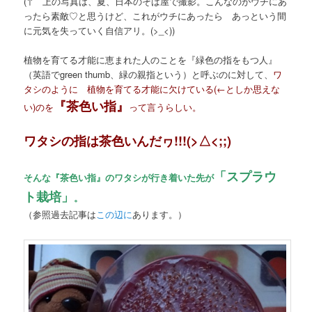
(↑ 上の写真は、夏、日本のそば屋で撮影。こんなのがウチにあ
ったら素敵♡と思うけど、これがウチにあったら あっという間
に元気を失っていく自信アリ。(>_<))
植物を育てる才能に恵まれた人のことを『緑色の指をもつ人』
（英語でgreen thumb、緑の親指という）と呼ぶのに対して、
ワ
タシのように 植物を育てる才能に欠けている(←としか思えな
『茶色い指』
い)のを
って言うらしい。
ワタシの指は茶色いんだヮ!!!(>△<;;)
「スプラウ
そんな『茶色い指』のワタシが行き着いた先が
ト栽培」
。
（参照過去記事は
この辺に
あります。）