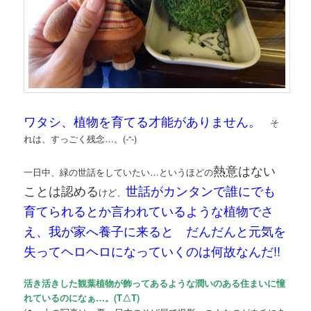
ワタシ、植物を育てる才能がありません。
そ
れは、すっごく残念…。(-“-)
熱意はない
一日中、緑の世話をしていたい…というほどの
ことは認める
世話がカンタンで誰にでも
けど、
育てられるとか言われているような植物でさ
え、我が家へ養子に来ると だんだんと元気を
失ってヘロヘロになっていくのは何故なんだ!!
活き活きした観葉植物が飾ってあるような潤いのある住まいに憧
れているのになぁ…。(T△T)