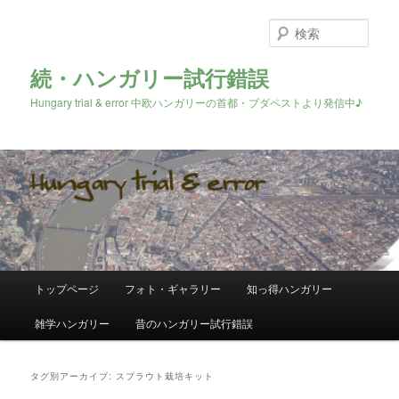
検
索
続・ハンガリー試行錯誤
Hungary trial & error 中欧ハンガリーの首都・ブダペストより発信中♪
メ
トップページ
フォト・ギャラリー
知っ得ハンガリー
メ
サ
イ
ン
雑学ハンガリー
昔のハンガリー試行錯誤
イ
ブ
メ
ニ
ン
コ
ュ
タグ別アーカイブ:
スプラウト栽培キット
ー