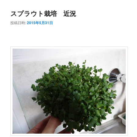
コ
ン
スプラウト栽培 近況
ン
テ
投稿日時:
2015年5月31日
テ
ン
ン
ツ
ツ
へ
へ
移
移
動
動