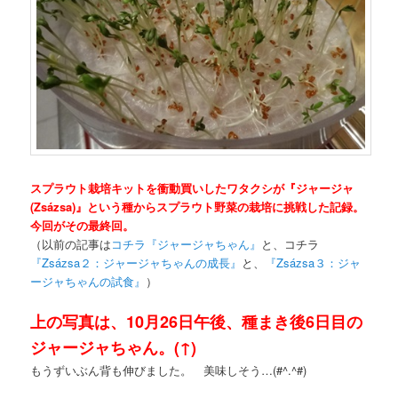
スプラウト栽培キットを衝動買いしたワタクシが『ジャージャ
(Zsázsa)』という種からスプラウト野菜の栽培に挑戦した記録。
今回がその最終回。
（以前の記事は
コチラ『ジャージャちゃん』
と、コチラ
『Zsázsa２：ジャージャちゃんの成長』
と、
『Zsázsa３：ジャ
ージャちゃんの試食』
）
上の写真は、10月26日午後、種まき後6日目の
ジャージャちゃん。(↑)
もうずいぶん背も伸びました。 美味しそう…(#^.^#)