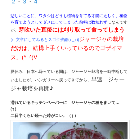
２
・
３
・
４
悲しいことに、ワタシはどうも植物を育てる才能に乏しく、植物
を育てようとしてダメにしてしまった前科は数知れず
…なんです
芽吹いた直後には刈り取って食ってしまう
が、
ジャージャの栽培
(←文章にしてみるとスゴク残酷(>_<))
は、結構上手くいっているのでゴザイマ
だけ
ス。(^_^)V
夏休み 日本へ帰っている間は、ジャージャ栽培を一時中断して
早速 ジャー
いましたが、ハンガリーへ戻ってきてから、
ジャ栽培を再開♪
濡れているキッチンペーパーに ジャージャの種をまいて…
(↑)
二日半くらい経った時がコレ。（↓）