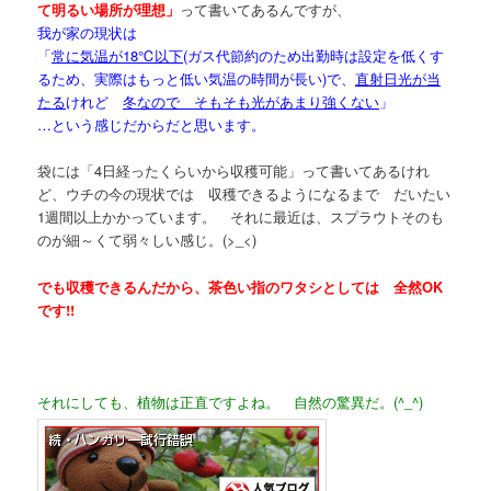
て明るい場所が理想」
って書いてあるんですが、
我が家の現状は
「
常に気温が18℃以下
(ガス代節約のため出勤時は設定を低くす
るため、実際はもっと低い気温の時間が長い)で、
直射日光が当
たる
けれど
冬なので そもそも光があまり強くない
」
…という感じだからだと思います。
袋には「4日経ったくらいから収穫可能」って書いてあるけれ
ど、ウチの今の現状では 収穫できるようになるまで だいたい
1週間以上かかっています。 それに最近は、スプラウトそのも
のが細～くて弱々しい感じ。(>_<)
でも収穫できるんだから、茶色い指のワタシとしては 全然OK
です!!
それにしても、植物は正直ですよね。 自然の驚異だ。(^_^)