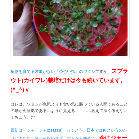
スプラ
植物を育てる才能がない「茶色い指」のワタシ
ですが、
ウト(カイワレ)栽培だけは今も続いています。
(^_^)ｖ
コレは、ワタシが色気よりも食い気に勝っている人間であること
の動かぬ証拠である…ように見える。 ……あえて深く考えない
でおこう。(^^ゞ
最初は「ジャージャ(zsázsa)」っていう、日本では何というのか
今はジャー
（いまだに）分からないスプラウトから始めて、