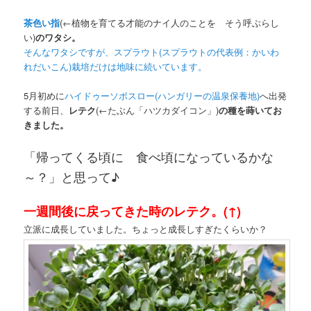
茶色い指
(←植物を育てる才能のナイ人のことを そう呼ぶらし
い)
のワタシ。
そんなワタシですが、スプラウト(スプラウトの代表例：かいわ
れだいこん)栽培だけは地味に続いています。
5月初めに
ハイドゥーソボスロー(ハンガリーの温泉保養地)
へ出発
する前日、
レテク
(←たぶん「ハツカダイコン」)
の種を蒔いてお
きました。
「帰ってくる頃に 食べ頃になっているかな
～？」と思って♪
一週間後に戻ってきた
時のレテク。(↑)
立派に成長していました。ちょっと成長しすぎたくらいか？