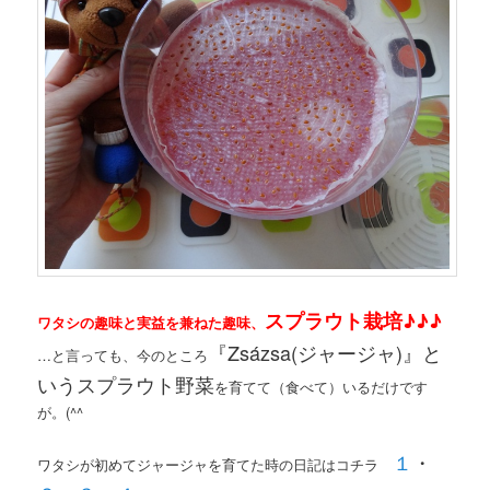
スプラウト栽培♪♪♪
ワタシの趣味と実益を兼ねた趣味、
『Zsázsa(ジャージャ)』と
…と言っても、今のところ
いうスプラウト野菜
を育てて（食べて）いるだけです
が。(^^ゞ
１
・
ワタシが初めてジャージャを育てた時の日記はコチラ