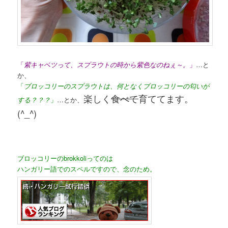
「
紫キャベツって、スプラウトの時から紫色なのねぇ～。
」
…と
か、
「
ブロッコリーのスプラウトは、何となくブロッコリーの匂いが
楽しく
食べて
育ててます。
する？？？
」
…とか、
(^_^)
ブロッコリーのbrokkoliってのは
ハンガリー語でのスペルですので、念のため。