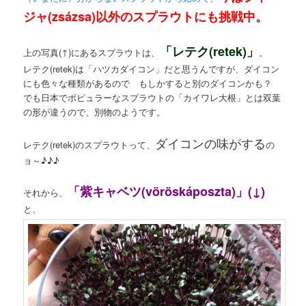
ジャ(zsázsa)以外のスプラウトにも挑戦中。
「レテク(retek)」
上の写真(↑)にあるスプラウトは、
。
レテク(retek)は「ハツカダイコン」だと思うんですが、ダイコン
にも色々な種類があるので もしかすると別のダイコンかも？
でも日本でポピュラーなスプラウトの「カイワレ大根」とは双葉
の形が違うので、別物のようです。
ダイコンの味がする
レテク(retek)のスプラウトって、
の
ョ～♪♪♪
「紫キャベツ(vöröskáposzta)」(↓)
それから、
と、