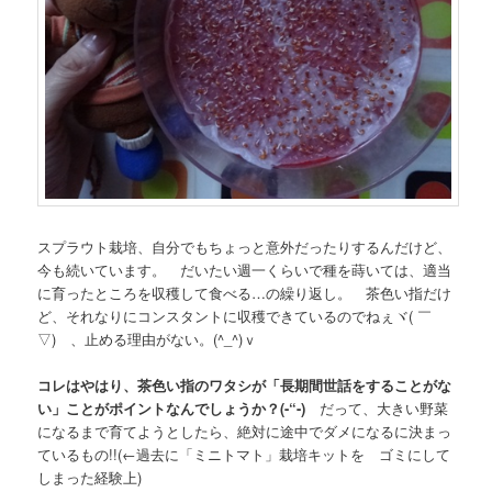
スプラウト栽培、自分でもちょっと意外だったりするんだけど、
今も続いています。 だいたい週一くらいで種を蒔いては、適当
に育ったところを収穫して食べる…の繰り返し。 茶色い指だけ
ど、それなりにコンスタントに収穫できているのでねぇヾ( ￣
▽)ゞ、止める理由がない。(^_^)ｖ
コレはやはり、茶色い指のワタシが「長期間世話をすることがな
い」ことがポイントなんでしょうか？(-“-)
だって、大きい野菜
になるまで育てようとしたら、絶対に途中でダメになるに決まっ
ているもの!!(←過去に「ミニトマト」栽培キットを ゴミにして
しまった経験上)