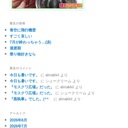
最近の投稿
青空に飛行機雲
すごく哀しい
7月が終わっちゃう…(涙)
過渡期
乗り物好きなら
最近のコメント
今日も暑いです。
に
almakkii
より
今日も暑いです。
に
シュークリーム
より
『モスクワ広場』だった。
に
almakkii
より
『モスクワ広場』だった。
に
シュークリーム
より
『黒執事』でした。(^^ゞ
に
almakkii
より
アーカイブ
2026年8月
2026年7月