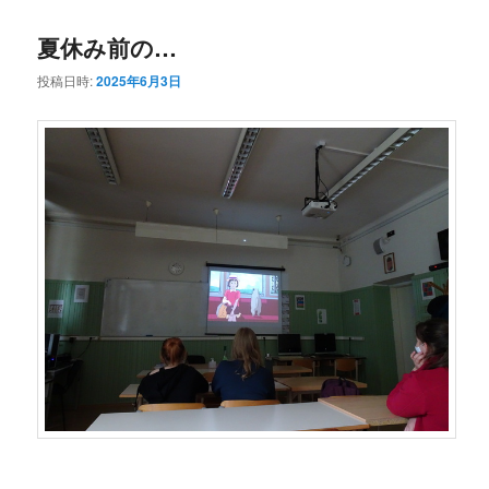
コ
ン
夏休み前の…
ン
テ
投稿日時:
2025年6月3日
テ
ン
ン
ツ
ツ
へ
へ
移
移
動
動