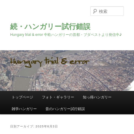
検
索
続・ハンガリー試行錯誤
Hungary trial & error 中欧ハンガリーの首都・ブダペストより発信中♪
メ
トップページ
フォト・ギャラリー
知っ得ハンガリー
メ
サ
イ
ン
雑学ハンガリー
昔のハンガリー試行錯誤
イ
ブ
メ
ニ
ン
コ
ュ
日別アーカイブ:
2025年6月3日
ー