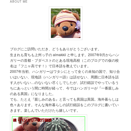
ABOUT ME
ブログにご訪問いただき、どうもありがとうございます。
生まれも育ちも上州っ子の almakkii と申します。2007年9月からハン
ガリーの首都・ブダペストのとある現地高校（このブログでの仮の校
名は『フニャ高です！）で日本語を教えています。
2007年当初、ハンガリーはワタシにとって全くの未知の国で、知り合
いはいない、現地語（ハンガリー語）は話せない、周囲に日本語を話
す人がいない…のないない尽くしでしたが、試行錯誤でやっているう
ちにあっという間に時間が経って、今ではハンガリーが『一番親しみ
のある異国』になりました。
でも、たとえ『親しみのある』と言っても異国は異国。海外暮らしは
色々あります。そんな海外暮らしの試行錯誤をこのブログに書いてい
きます。楽しんでいただけたら嬉しいです。