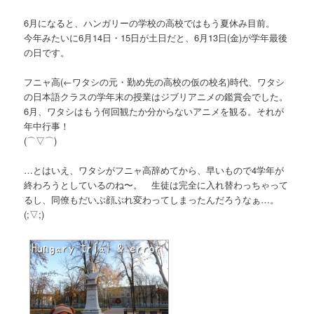
6月になると、ハンガリーの学校の高校ではもう夏休み目前。
今年みたいに6月14日・15日が土日だと、6月13日(金)が学年最後
の日です。
フニャ高
(←ワタシの元・勤め先の高校の仮の校名)
時代、ワタシ
の日本語クラスの学年末の授業はジブリアニメの鑑賞会でした。
6月、ワタシはもう何回観たか分からないアニメを観る。それが
年中行事！
(⌒▽⌒)
…とはいえ、ワタシがフニャ高辞めてから、早いもので4学年が
終わろうとしているのね〜。 生徒は完全に入れ替わっちゃって
るし、同僚もだいぶ顔ぶれ変わってしまったんだろうなぁ…。
(;▽;)