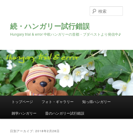
検
索
続・ハンガリー試行錯誤
Hungary trial & error 中欧ハンガリーの首都・ブダペストより発信中♪
メ
トップページ
フォト・ギャラリー
知っ得ハンガリー
メ
サ
イ
ン
雑学ハンガリー
昔のハンガリー試行錯誤
イ
ブ
メ
ニ
ン
コ
ュ
日別アーカイブ:
2018年2月28日