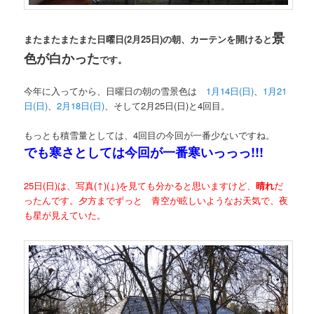
景
またまたまたまた日曜日(2月25日)の朝、カーテンを開けると
色が白かった
です。
今年に入ってから、日曜日の朝の雪景色は
1月14日(日)
、
1月21
日(日)
、
2月18日(日)
、そして2月25日(日)と4回目。
もっとも積雪量としては、4回目の今回が一番少ないですね。
でも寒さとしては今回が一番寒いっっっ!!!
25日(日)は、写真(↑)(↓)を見ても分かると思いますけど、
晴れ
だ
ったんです。夕方までずっと 青空が眩しいようなお天気で、夜
も星が見えていた。