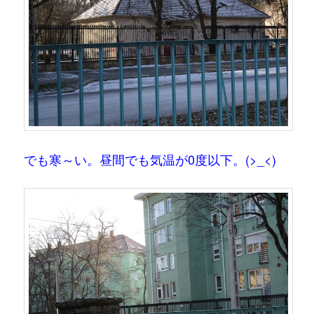
でも寒～い。昼間でも気温が0度以下。(>_<)