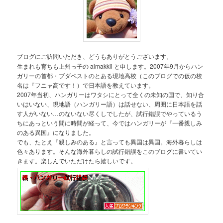
ブログにご訪問いただき、どうもありがとうございます。
生まれも育ちも上州っ子の almakkii と申します。2007年9月からハン
ガリーの首都・ブダペストのとある現地高校（このブログでの仮の校
名は『フニャ高です！）で日本語を教えています。
2007年当初、ハンガリーはワタシにとって全くの未知の国で、知り合
いはいない、現地語（ハンガリー語）は話せない、周囲に日本語を話
す人がいない…のないない尽くしでしたが、試行錯誤でやっているう
ちにあっという間に時間が経って、今ではハンガリーが『一番親しみ
のある異国』になりました。
でも、たとえ『親しみのある』と言っても異国は異国。海外暮らしは
色々あります。そんな海外暮らしの試行錯誤をこのブログに書いてい
きます。楽しんでいただけたら嬉しいです。