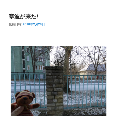
ー
コ
ン
寒波が来た!
ン
テ
投稿日時:
2018年2月28日
テ
ン
ン
ツ
ツ
へ
へ
移
移
動
動