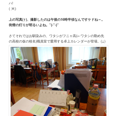
ハ!
( ;∀;)
上の写真(↑)、撮影したのは午後の16時半頃なんですケドね～。
街燈の灯りが明るいよね。”(-”-)”
さてそれではお馴染みの、ワタシがフニャ高
(←ワタシの勤め先
の高校の仮の校名)
職員室で愛用する卓上カレンダーが登場。(↓)