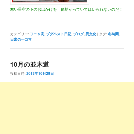
寒い星空の下のお出かけを 億劫がっていてはいられないのだ！
カテゴリー:
フニャ高
,
ブダペスト日記
,
ブログ
,
異文化
|
タグ:
冬時間
,
日常の一コマ
10月の並木道
投稿日時:
2013年10月29日