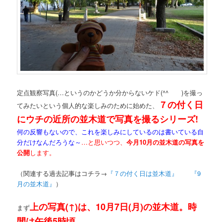
定点観察写真(…というのかどうか分からないケド(^^ゞ )を撮っ
７の付く日
てみたいという個人的な楽しみのために始めた、
にウチの近所の並木道で写真を撮るシリーズ!
何の反響もないので、これを楽しみにしているのは書いている自
分だけなんだろうな～
…と思いつつ、
今月10月の並木道の写真を
公開
します。
（関連する過去記事はコチラ→
『７の付く日は並木道』
『9
月の並木道』
）
上の写真(↑)は、10月7日(月)の並木道。時
まず
間は午後5時頃。