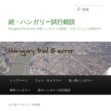
検
索
続・ハンガリー試行錯誤
Hungary trial & error 中欧ハンガリーの首都・ブダペストより発信中♪
メ
トップページ
フォト・ギャラリー
知っ得ハンガリー
メ
サ
イ
ン
雑学ハンガリー
昔のハンガリー試行錯誤
イ
ブ
メ
ニ
ン
コ
ュ
タグ別アーカイブ:
冬時間
ー