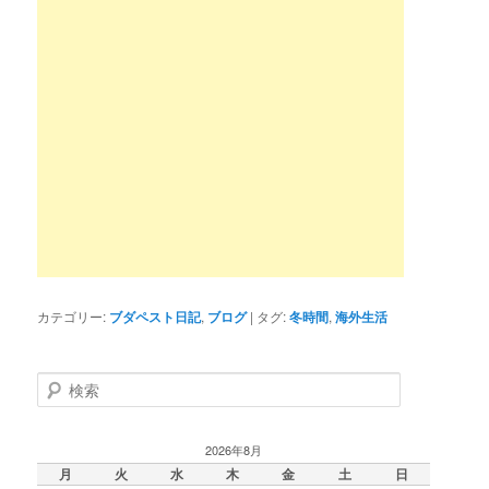
カテゴリー:
ブダペスト日記
,
ブログ
|
タグ:
冬時間
,
海外生活
検
索
2026年8月
月
火
水
木
金
土
日