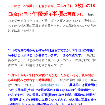
コレ(↑)、3枚目の18
ここのところ強調しておきますが、
午後5時半頃
日(金)と同じ
の写真
です。
（秋休
みでダラケきったワタシが日中ずっと寝とぼけていて、夜中にな
ってから並木道の写真を撮る日だったことに気付いた…というわ
けではありません!!）
18日の写真の時からわずか10日足らずですが、27日(日)の午後5
時半はとっぷりと日が暮れています。 まるで夜です。
街灯が
あるのと、わりと夜の撮影に強いワタシのカメラのおかげで『闇
夜のカラス』状態ではありませんケド(^^ゞ
10月17日から27日までの間に何があったかというと、夏時間か
ら冬時間へと移行する時間調整日。
（10月の最終日曜日で、今年
は10月27日でした。
関連記事はコチラ
）
具体的には夏時間だ
った10月26日(土)までは日が暮れて暗くなるのは午後6時頃だっ
たんですが、その翌日の27日(日)からは冬時間、日暮れの時間が
1時間早まって午後5時には暗くなってきて、並木道の写真を撮っ
た5時半にはとっぷり日が暮れていた…というわけです。