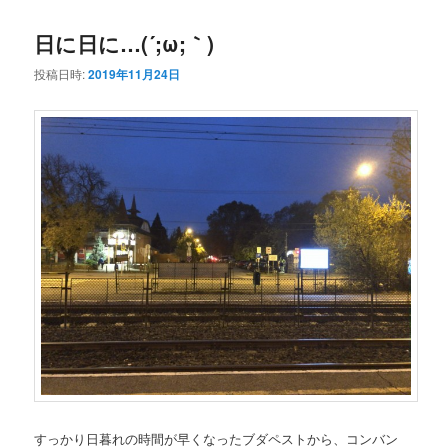
コ
ン
日に日に…(´;ω;｀)
ン
テ
投稿日時:
2019年11月24日
テ
ン
ン
ツ
ツ
へ
へ
移
移
動
動
すっかり日暮れの時間が早くなったブダペストから、コンバン