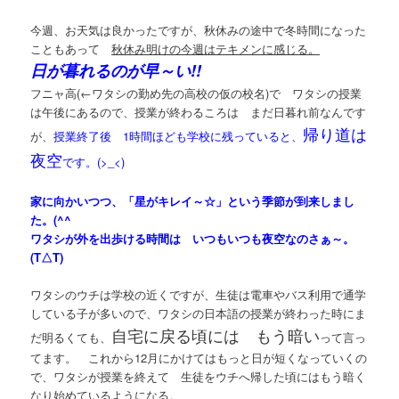
今週、お天気は良かったですが、秋休みの途中で冬時間になった
こともあって
秋休み明けの今週はテキメンに感じる。
日が暮れるのが早～い!!
フニャ高(←ワタシの勤め先の高校の仮の校名)で ワタシの授業
は午後にあるので、授業が終わるころは まだ日暮れ前なんです
帰り道は
が、
授業終了後 1時間ほども学校に残っていると、
夜空
です。(>_<)
家に向かいつつ、「星がキレイ～☆」という季節が到来しまし
た。(^^ゞ
ワタシが外を出歩ける時間は いつもいつも夜空なのさぁ～。
(T△T)
ワタシのウチは学校の近くですが、生徒は電車やバス利用で通学
している子が多いので、ワタシの日本語の授業が終わった時にま
自宅に戻る頃には もう暗い
だ明るくても、
って言っ
てます。 これから12月にかけてはもっと日が短くなっていくの
で、ワタシが授業を終えて 生徒をウチへ帰した頃にはもう暗く
なり始めているようになる。