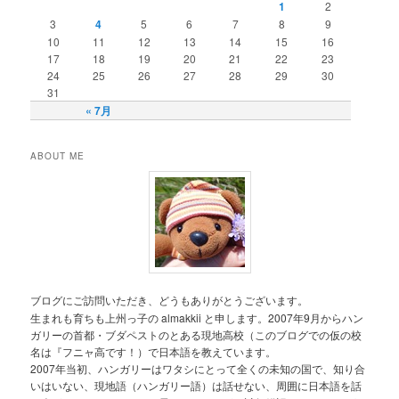
1
2
3
4
5
6
7
8
9
10
11
12
13
14
15
16
17
18
19
20
21
22
23
24
25
26
27
28
29
30
31
« 7月
ABOUT ME
ブログにご訪問いただき、どうもありがとうございます。
生まれも育ちも上州っ子の almakkii と申します。2007年9月からハン
ガリーの首都・ブダペストのとある現地高校（このブログでの仮の校
名は『フニャ高です！）で日本語を教えています。
2007年当初、ハンガリーはワタシにとって全くの未知の国で、知り合
いはいない、現地語（ハンガリー語）は話せない、周囲に日本語を話