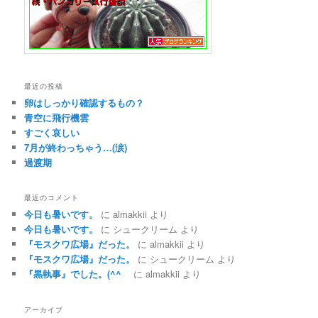
最近の投稿
卵はしっかり確認するもの？
青空に飛行機雲
すごく哀しい
7月が終わっちゃう…(涙)
過渡期
最近のコメント
今日も暑いです。
に
almakkii
より
今日も暑いです。
に
シュークリーム
より
『モスクワ広場』だった。
に
almakkii
より
『モスクワ広場』だった。
に
シュークリーム
より
『黒執事』でした。(^^ゞ
に
almakkii
より
アーカイブ