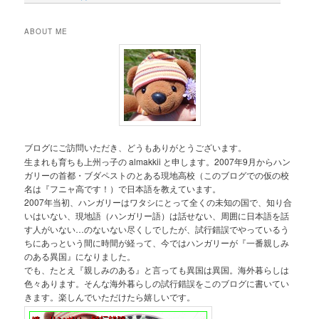
ABOUT ME
ブログにご訪問いただき、どうもありがとうございます。
生まれも育ちも上州っ子の almakkii と申します。2007年9月からハン
ガリーの首都・ブダペストのとある現地高校（このブログでの仮の校
名は『フニャ高です！）で日本語を教えています。
2007年当初、ハンガリーはワタシにとって全くの未知の国で、知り合
いはいない、現地語（ハンガリー語）は話せない、周囲に日本語を話
す人がいない…のないない尽くしでしたが、試行錯誤でやっているう
ちにあっという間に時間が経って、今ではハンガリーが『一番親しみ
のある異国』になりました。
でも、たとえ『親しみのある』と言っても異国は異国。海外暮らしは
色々あります。そんな海外暮らしの試行錯誤をこのブログに書いてい
きます。楽しんでいただけたら嬉しいです。