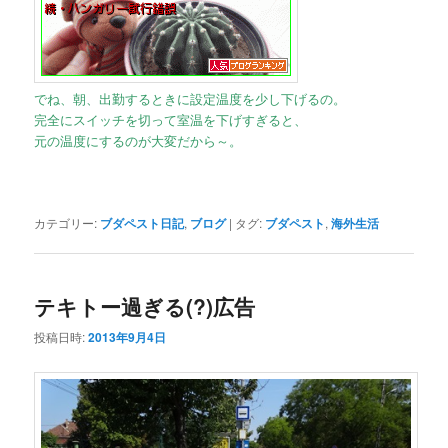
でね、朝、出勤するときに設定温度を少し下げるの。
完全にスイッチを切って室温を下げすぎると、
元の温度にするのが大変だから～。
カテゴリー:
ブダペスト日記
,
ブログ
|
タグ:
ブダペスト
,
海外生活
テキトー過ぎる(?)広告
投稿日時:
2013年9月4日