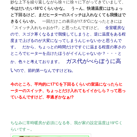
妙な上下を繰り返しながら徐々に徐々に下がってきていまして、
今はだいたい18℃くらいかな。 う～ん、快適温度にはちょっ
と下回るけど、まだヒーターのスイッチは入れなくても我慢はで
きるくらいか。
一回だけこの表示が17.5℃になったときには
「スイッチ入れちゃおか!?」と思ったんですけど。
全室暖房な
ので、スゴク寒くなるまで我慢してしまうと、逆に温度をある程
度まで上げるのが大変になってしまうんじゃないかと思うんで
す。 だから、ちょっとの時間だけですぐに温まる程度の寒さの
ところでヒーターを点けたほうがイイんじゃないか？・・・と
ガス代がべらぼうに高
か、色々と考えております。
い
ので、節約第一なんですけどね。
今のところ、平均的に17℃を下回るくらいの室温になったらヒ
ーターのスイッチ、ちょっとだけ入れてもイイかしら？って思っ
ているんですけど、早過ぎかなぁ!?
ちなみに常時暖房が必須になる冬、我が家の設定温度は19℃く
らいです～。