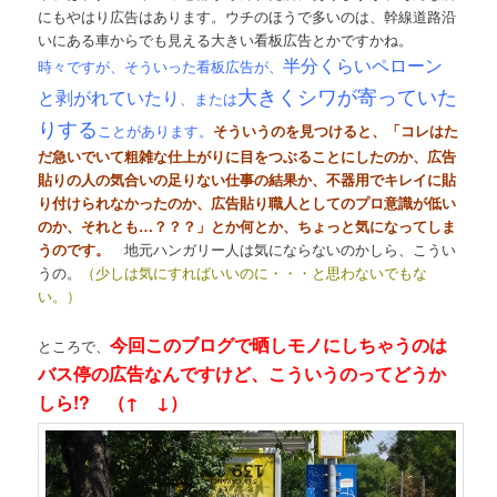
にもやはり広告はあります。ウチのほうで多いのは、幹線道路沿
いにある車からでも見える大きい看板広告とかですかね。
半分くらいペローン
時々ですが、そういった看板広告が、
大きくシワが寄っていた
と剥がれていたり
、または
りする
ことがあります。
そういうのを見つけると、「コレはた
だ急いでいて粗雑な仕上がりに目をつぶることにしたのか、広告
貼りの人の気合いの足りない仕事の結果か、不器用でキレイに貼
り付けられなかったのか、広告貼り職人としてのプロ意識が低い
のか、それとも…？？？」とか何とか、ちょっと気になってしま
うのです。
地元ハンガリー人は気にならないのかしら、こうい
うの。
（少しは気にすればいいのに・・・と思わないでもな
い。）
今回このブログで晒しモノにしちゃうのは
ところで、
バス停の広告なんですけど、こういうのってどうか
しら!? （↑ ↓）