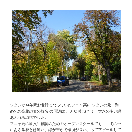
ワタシが14年間お世話になっていたフニャ高
(←ワタシの元・勤
め先の高校の仮の校名)
の周辺は こんな感じ(↑)で、大木の多い緑
あふれる環境でした。
フニャ高の新入生勧誘のためのオープンスクールでも、「街の中
にある学校とは違い、緑が豊かで環境が良い」ってアピールして