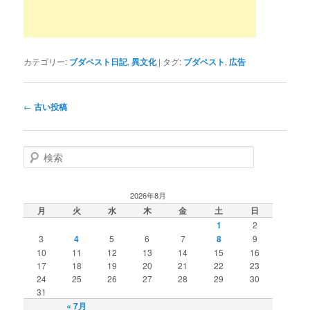
カテゴリー:
ブダペスト日記
,
異文化
|
タグ:
ブダペスト
,
広告
投
←
古い投稿
稿
ナ
ビ
検
ゲ
索
ー
シ
2026年8月
ョ
月
火
水
木
金
土
日
ン
1
2
3
4
5
6
7
8
9
10
11
12
13
14
15
16
17
18
19
20
21
22
23
24
25
26
27
28
29
30
31
« 7月