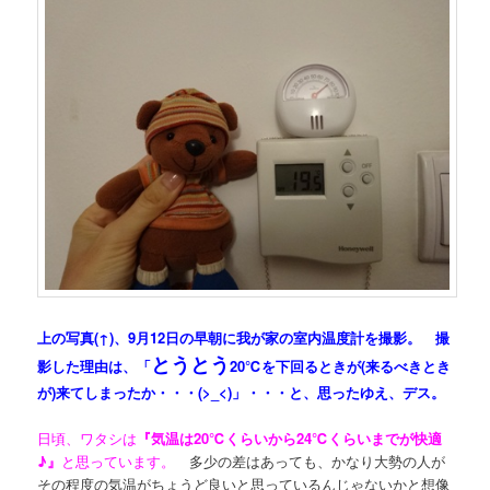
上の写真(↑)、9月12日の早朝に我が家の室内温度計を撮影。
撮
とうとう
影した理由は、「
20℃を下回るときが(来るべきとき
が)来てしまったか・・・(>_<)」・・・と、思ったゆえ、デス。
日頃、ワタシは
『気温は20℃くらいから24℃くらいまでが快適
♪』
と思っています。
多少の差はあっても、かなり大勢の人が
その程度の気温がちょうど良いと思っているんじゃないかと想像