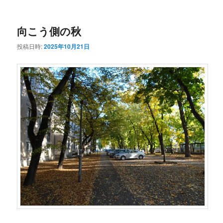
ー
コ
ン
向こう側の秋
ン
テ
投稿日時:
2025年10月21日
テ
ン
ン
ツ
ツ
へ
へ
移
移
動
動