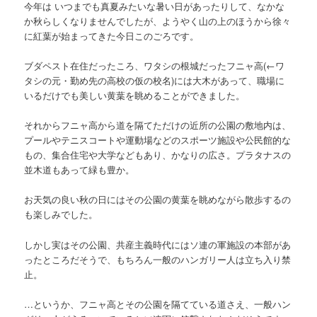
今年は いつまでも真夏みたいな暑い日があったりして、なかな
か秋らしくなりませんでしたが、ようやく山の上のほうから徐々
に紅葉が始まってきた今日このごろです。
ブダペスト在住だったころ、ワタシの根城だったフニャ高
(←ワ
タシの元・勤め先の高校の仮の校名)
には大木があって、職場に
いるだけでも美しい黄葉を眺めることができました。
それからフニャ高から道を隔てただけの近所の公園の敷地内は、
プールやテニスコートや運動場などのスポーツ施設や公民館的な
もの、集合住宅や大学などもあり、かなりの広さ。プラタナスの
並木道もあって緑も豊か。
お天気の良い秋の日にはその公園の黄葉を眺めながら散歩するの
も楽しみでした。
しかし実はその公園、共産主義時代にはソ連の軍施設の本部があ
ったところだそうで、もちろん一般のハンガリー人は立ち入り禁
止。
…というか、フニャ高とその公園を隔てている道さえ、一般ハン