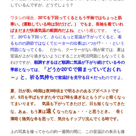
しているんですが、どうでしょう？
ワタシの場合、
20℃を下回ってくるともう半袖ではちょっと肌
寒い。(運動している時は別だけど。) でもま、長袖を着ていれ
ばまだまだ快適気温の範囲内だよね
、という感じです。
そし
て、20℃を下回って、さらにもっと室温が下がってくると、着
るものの調節ではなくてヒーターの出番はいつか!?・・・という
問題になってくる。
だから、クーラーがない我が家では、夏は
室温が上がり過ぎないようにすることが死活問題にもなってくる
わけですが、
順調すぎるほど順調に気温が下がり続けている今の
「どうか20℃で留まっていておくれ
季節となっては、
～」と、祈る気持ち
で室温計を見守る日々だった
のですよ。
夏、日が長い時期は夜9時頃まで明るさのあるブダペストです
が、9月を半ばもすぎた今では7時を過ぎるともうグッと暗くなっ
てまいります。 気温も下がってきたけど、日も短くなってきた
遠く
な、あぁ、もう夏は
なったなぁ・・・と思うとき。 長く
薄暗く陰気な冬を思って、気分もドップリ沈んでくる時です。
上の写真を撮ってからの約一週間の間に、この室温計の表示も微