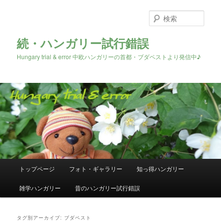
検
索
続・ハンガリー試行錯誤
Hungary trial & error 中欧ハンガリーの首都・ブダペストより発信中♪
メ
トップページ
フォト・ギャラリー
知っ得ハンガリー
メ
サ
イ
ン
雑学ハンガリー
昔のハンガリー試行錯誤
イ
ブ
メ
ニ
ン
コ
ュ
タグ別アーカイブ:
ブダペスト