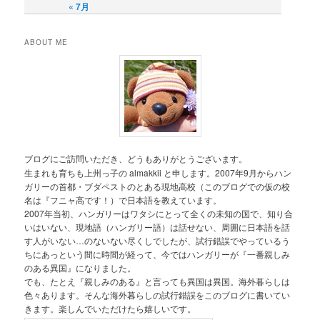
« 7月
ABOUT ME
ブログにご訪問いただき、どうもありがとうございます。
生まれも育ちも上州っ子の almakkii と申します。2007年9月からハン
ガリーの首都・ブダペストのとある現地高校（このブログでの仮の校
名は『フニャ高です！）で日本語を教えています。
2007年当初、ハンガリーはワタシにとって全くの未知の国で、知り合
いはいない、現地語（ハンガリー語）は話せない、周囲に日本語を話
す人がいない…のないない尽くしでしたが、試行錯誤でやっているう
ちにあっという間に時間が経って、今ではハンガリーが『一番親しみ
のある異国』になりました。
でも、たとえ『親しみのある』と言っても異国は異国。海外暮らしは
色々あります。そんな海外暮らしの試行錯誤をこのブログに書いてい
きます。楽しんでいただけたら嬉しいです。