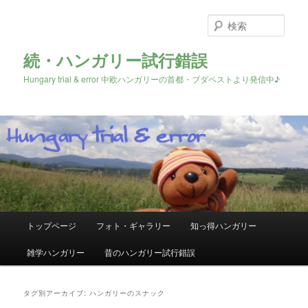
検
索
続・ハンガリー試行錯誤
Hungary trial & error 中欧ハンガリーの首都・ブダペストより発信中♪
メ
トップページ
フォト・ギャラリー
知っ得ハンガリー
メ
サ
イ
ン
雑学ハンガリー
昔のハンガリー試行錯誤
イ
ブ
メ
ニ
ン
コ
ュ
タグ別アーカイブ:
ハンガリーのスナック
ー