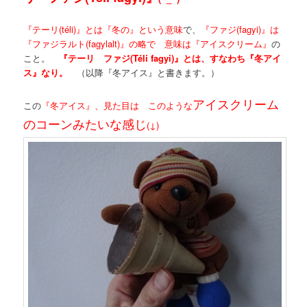
『テーリ(téli)』とは『冬の』という意味
で、
『ファジ(fagyi)』は
『ファジラルト(fagylalt)』の略で 意味は『アイスクリーム』
の
こと。
『テーリ ファジ(Téli fagyi)』とは、すなわち『冬アイ
ス』なり。
（以降『冬アイス』と書きます。）
アイスクリーム
この
『冬アイス』、見た目は このような
のコーンみたいな感じ
(↓)