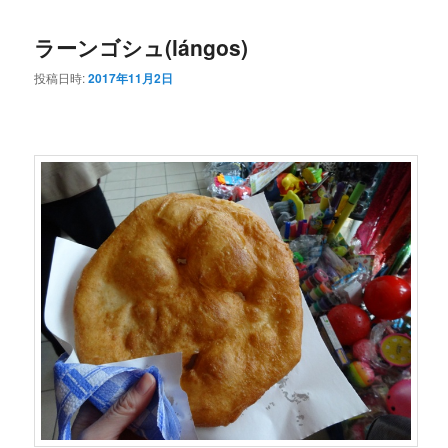
コ
ン
ラーンゴシュ(lángos)
ン
テ
投稿日時:
2017年11月2日
テ
ン
ン
ツ
ツ
へ
へ
移
移
動
動