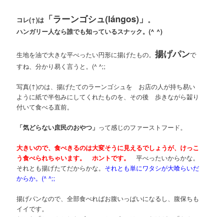
「ラーンゴシュ(lángos)」
コレ(↑)は
。
ハンガリー人なら誰でも知っているスナック。(^ ^)
揚げパン
生地を油で大きな平べったい円形に揚げたもの。
で
すね、分かり易く言うと。(^ ^;;
写真(↑)のは、揚げたてのラーンゴシュを お店の人が持ち易い
ように紙で半包みにしてくれたものを、その後 歩きながら齧り
付いて食べる直前。
「気どらない庶民のおやつ」
って感じのファーストフード。
大きいので、食べきるのは大変そうに見えるでしょうが、けっこ
う食べられちゃいます。 ホントです。
平べったいからかな。
それとも揚げたてだからかな。
それとも単にワタシが大喰らいだ
からか。(^ ^;;
揚げパンなので、全部食べればお腹いっぱいになるし、腹保ちも
イイです。