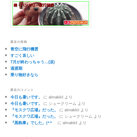
最近の投稿
青空に飛行機雲
すごく哀しい
7月が終わっちゃう…(涙)
過渡期
乗り物好きなら
最近のコメント
今日も暑いです。
に
almakkii
より
今日も暑いです。
に
シュークリーム
より
『モスクワ広場』だった。
に
almakkii
より
『モスクワ広場』だった。
に
シュークリーム
より
『黒執事』でした。(^^ゞ
に
almakkii
より