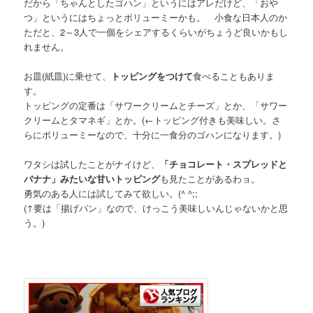
だから「ちゃんとしたゴハン」というにはアレだけど、「おや
つ」というにはちょっとボリューミーかも。 小食な日本人のか
ただと、2～3人で一個をシェアするくらいがちょうど良いかもし
れません。
お皿(紙皿)に乗せて、
トッピングをつけて
食べることもありま
す。
トッピングの定番は「サワークリームとチーズ」とか、「サワー
クリームとタマネギ」とか。(←トッピング付きも美味しい。さ
らにボリューミーなので、十分に一食分のゴハンになります。)
ワタシは試したことがナイけど、
「チョコレート・スプレッドと
バナナ」みたいな甘いトッピング
も見たことがあるわョ。
勇気のある人には試してみて欲しい。(^ ^;;
(↑要は「揚げパン」なので、けっこう美味しいんじゃないかと思
う。)