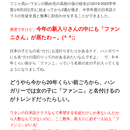
フニャ高
(←ワタシの勤め先の高校の仮の校名)
の2019-2020学年
度が9月2日(月)に始まってから2週が過ぎ、今学年度の日本語ク
ラスの生徒全員と無事に顔合わせをすることができました。
今年の新入りさんの中にも「ファン
唐突ですけど、
ニさん」が居たわ～。(^ ^;;
日本の子どもの名づけにも流行りすたりがあるケド、ハンガリー
にも名づけの流行りってのがあるみたいなんですよ。 で、5~6
年くらい前から「ファンニ」っていう名前の女の子が入ってくる
ようになりましてね。
どうやら今から20年くらい前ごろから、ハン
ガリーでは女の子に「ファンニ」と名付けるの
がトレンドだったらしい。
ワタシの日本語クラスなんて希望する生徒だけしか来ないんだか
ら人数なんて少ないのに、ここ数年、新入りに必ず一人以上「フ
ァンニ」がいる!