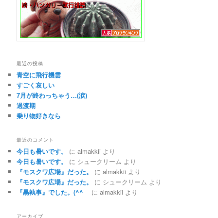
最近の投稿
青空に飛行機雲
すごく哀しい
7月が終わっちゃう…(涙)
過渡期
乗り物好きなら
最近のコメント
今日も暑いです。
に
almakkii
より
今日も暑いです。
に
シュークリーム
より
『モスクワ広場』だった。
に
almakkii
より
『モスクワ広場』だった。
に
シュークリーム
より
『黒執事』でした。(^^ゞ
に
almakkii
より
アーカイブ