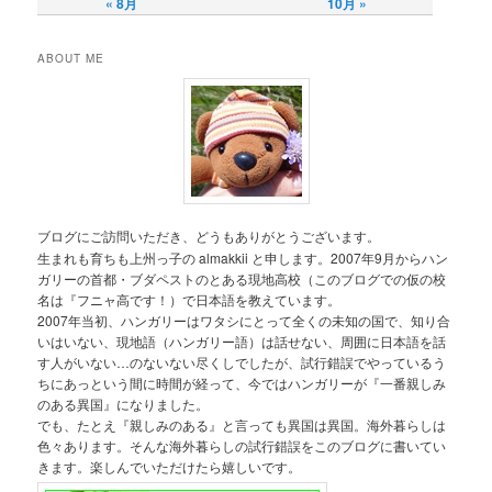
« 8月
10月 »
ABOUT ME
ブログにご訪問いただき、どうもありがとうございます。
生まれも育ちも上州っ子の almakkii と申します。2007年9月からハン
ガリーの首都・ブダペストのとある現地高校（このブログでの仮の校
名は『フニャ高です！）で日本語を教えています。
2007年当初、ハンガリーはワタシにとって全くの未知の国で、知り合
いはいない、現地語（ハンガリー語）は話せない、周囲に日本語を話
す人がいない…のないない尽くしでしたが、試行錯誤でやっているう
ちにあっという間に時間が経って、今ではハンガリーが『一番親しみ
のある異国』になりました。
でも、たとえ『親しみのある』と言っても異国は異国。海外暮らしは
色々あります。そんな海外暮らしの試行錯誤をこのブログに書いてい
きます。楽しんでいただけたら嬉しいです。