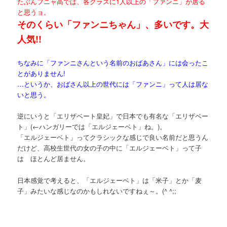
たぶんフニャ高では、各クラスに1人以上の「ファンニ」が居る
と思うョ。
そのくらい「ファンニちゃん」、多いです。大
人気!!
ちなみに「ファンニさんという名前のおばあさん」には会ったこ
とがありません!
…というか、おばさん以上の世代には「ファンニ」って人は居な
いと思う。
逆にいうと「エリザベート皇妃」で日本でも有名な「エリザベー
ト」(←ハンガリーでは「エルジェーベト」ね。)。
「エルジェーベト」ってクラシックな感じで良い名前だと思うん
だけど、高校生世代の女の子の中に「エルジェーベト」って子
は ほとんど居ません。
日本感覚で考えると、「エルジェーベト」は「米子」とか「麦
子」みたいな感じなのかもしれないですねぇ～。(^ ^;;