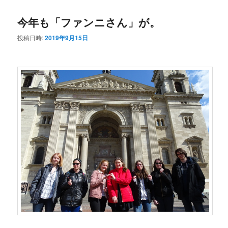
コ
ン
今年も「ファンニさん」が。
ン
テ
投稿日時:
2019年9月15日
テ
ン
ン
ツ
ツ
へ
へ
移
移
動
動