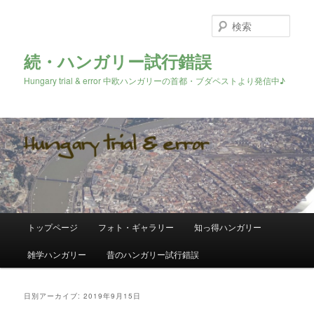
検
索
続・ハンガリー試行錯誤
Hungary trial & error 中欧ハンガリーの首都・ブダペストより発信中♪
メ
トップページ
フォト・ギャラリー
知っ得ハンガリー
メ
サ
イ
ン
雑学ハンガリー
昔のハンガリー試行錯誤
イ
ブ
メ
ニ
ン
コ
ュ
日別アーカイブ:
2019年9月15日
ー