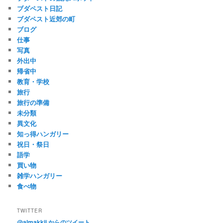
ブダペスト日記
ブダペスト近郊の町
ブログ
仕事
写真
外出中
帰省中
教育・学校
旅行
旅行の準備
未分類
異文化
知っ得ハンガリー
祝日・祭日
語学
買い物
雑学ハンガリー
食べ物
TWITTER
@almakkii からのツイート