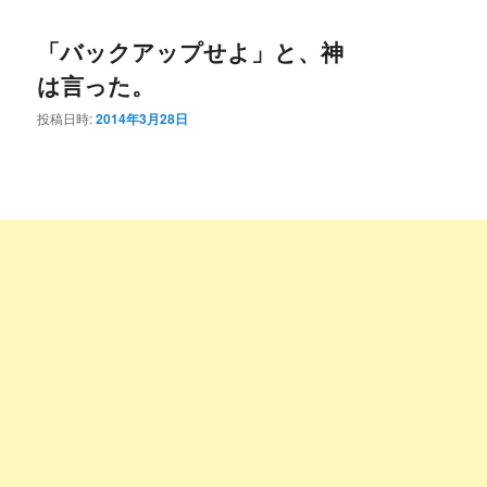
コ
ン
「バックアップせよ」と、神
ン
テ
は言った。
テ
ン
投稿日時:
2014年3月28日
ン
ツ
ツ
へ
へ
移
移
動
動