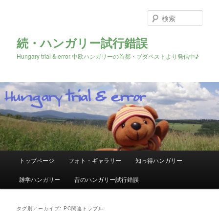
検
索
続・ハンガリー試行錯誤
Hungary trial & error 中欧ハンガリーの首都・ブダペストより発信中♪
メ
トップページ
フォト・ギャラリー
知っ得ハンガリー
メ
サ
イ
ン
雑学ハンガリー
昔のハンガリー試行錯誤
イ
ブ
メ
ニ
ン
コ
ュ
タグ別アーカイブ:
PC関連トラブル
ー