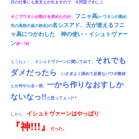
日の仕事にも差支えが出ますので 大問題です(;_;)
フニャ高
そこでワタシが助けを求めたのが、
(←ワタシの勤め
名シスアド、天が迷えるフニ
先の高校の仮の校名)の
ャ高につかわした 神の使い・イシュトヴァー
ン
(#^.^#)
それでも
もうねぇ～、
イシュトヴァーンに聞いてみて、
ダメだったら
いさぎよく諦めて必要なパワポ教材
一から作りなおすしか
とか何やら全～部、
ないなっ!!
と思ってぇ～(^^ゞ
イシュトヴァーンはやっぱり
しかし
『神!!!』
だった。