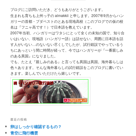
ブログにご訪問いただき、どうもありがとうございます。
生まれも育ちも上州っ子の almakkii と申します。2007年9月からハン
ガリーの首都・ブダペストのとある現地高校（このブログでの仮の校
名は『フニャ高です！）で日本語を教えています。
2007年当初、ハンガリーはワタシにとって全くの未知の国で、知り合
いはいない、現地語（ハンガリー語）は話せない、周囲に日本語を話
す人がいない…のないない尽くしでしたが、試行錯誤でやっているう
ちにあっという間に時間が経って、今ではハンガリーが『一番親しみ
のある異国』になりました。
でも、たとえ『親しみのある』と言っても異国は異国。海外暮らしは
色々あります。そんな海外暮らしの試行錯誤をこのブログに書いてい
きます。楽しんでいただけたら嬉しいです。
最近の投稿
卵はしっかり確認するもの？
青空に飛行機雲