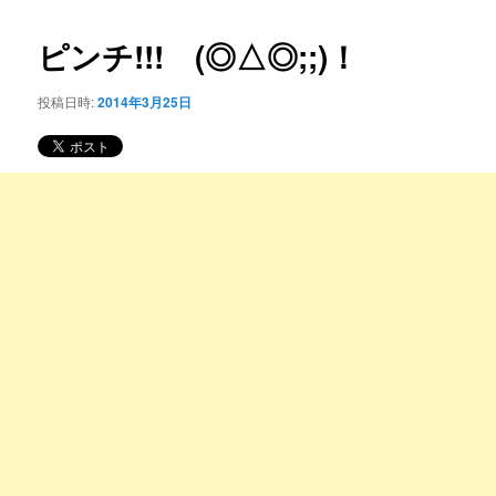
コ
ナ
ビ
ピンチ!!! (◎△◎;;)！
ン
ゲ
ー
投稿日時:
2014年3月25日
テ
シ
ョ
ン
ン
ツ
へ
移
動