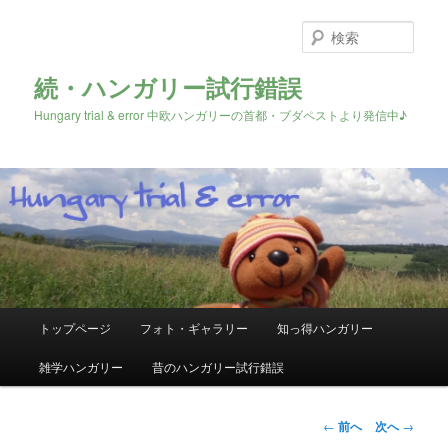
検
索
続・ハンガリー試行錯誤
Hungary trial & error 中欧ハンガリーの首都・ブダペストより発信中♪
メ
トップページ
フォト・ギャラリー
知っ得ハンガリー
メ
イ
ン
雑学ハンガリー
昔のハンガリー試行錯誤
イ
メ
ニ
ン
ュ
投
←
前へ
次へ
→
ー
稿