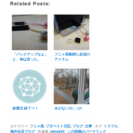
Related Posts:
「バックアップせよ」
フニャ高教師に必須の
と、神は言った。
アイテム
終業式 終了〜！
水がない!!(>_<)!!
カテゴリー:
フニャ高
,
ブダペスト日記
,
ブログ
,
仕事
タグ:
トラブル
,
海外生活ブログ
作成者:
almakkii
この投稿のパーマリンク