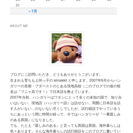
31
« 7月
ABOUT ME
ブログにご訪問いただき、どうもありがとうございます。
生まれも育ちも上州っ子の almakkii と申します。2007年9月からハン
ガリーの首都・ブダペストのとある現地高校（このブログでの仮の校
名は『フニャ高です！）で日本語を教えています。
2007年当初、ハンガリーはワタシにとって全くの未知の国で、知り合
いはいない、現地語（ハンガリー語）は話せない、周囲に日本語を話
す人がいない…のないない尽くしでしたが、試行錯誤でやっているう
ちにあっという間に時間が経って、今ではハンガリーが『一番親しみ
のある異国』になりました。
でも、たとえ『親しみのある』と言っても異国は異国。海外暮らしは
色々あります。そんな海外暮らしの試行錯誤をこのブログに書いてい