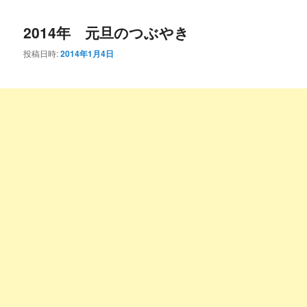
コ
ン
2014年 元旦のつぶやき
ン
テ
投稿日時:
2014年1月4日
テ
ン
ン
ツ
ツ
へ
へ
移
移
動
動