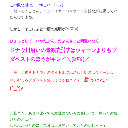
この敗北感は。 悔しい…(>_<)
…な～んてことを、ニューイヤーコンサートを観ながら思ってい
たんですよね。
しかし、そこにふと一筋の光明が(○ ▽ ○)
ひょっとして、いやたぶん、たぶんきっと間違いなく、
だけ
ドナウ川沿いの景観
はウィーンよりもブ
ダペストのほうがキレイ＼(≧∇≦)／
「美しく青きドナウ」のタイトルにふさわしいのはウィーンよ
勝ったね～
り、むしろブダペストのほうじゃね？？？
(^_^)v
元旦早々、あまり比べても意味のないものを比べて、勝ったの負
けたのと…(^^ゞ
しらふだったのに、気分は正月酔いしていたのかしら～？