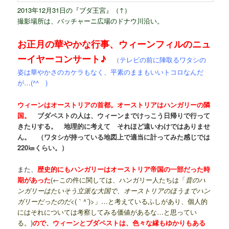
2013年12月31日の『ブダ王宮』（↑）
撮影場所は、バッチャーニ広場のドナウ川沿い。
お正月の華やかな行事、ウィーンフィルのニュ
ーイヤーコンサート♪
（テレビの前に陣取るワタシの
姿は華やかさのカケラもなく、平素のままもいいトコロなんだ
が…(^^ゞ)
ウィーンはオーストリアの首都。オーストリアはハンガリーの隣
国。
ブダペストの人は、ウィーンまでけっこう日帰りで行って
きたりする。 地理的に考えて それほど遠いわけではありませ
ん。 （ワタシが持っている地図上で適当に計ってみた感じでは
220㎞くらい。）
また、
歴史的にもハンガリーはオーストリア帝国の一部だった時
期があった
(←この件に関しては、ハンガリー人たちは「
昔のハ
ンガリーはたいそう立派な大国で、オーストリアのほうまでハン
ガリーだったのだ
<(｀^´)>」…と考えているふしがあり、個人的
にはそれについては考察してみる価値があるな…と思ってい
る。)
ので、ウィーンとブダペストは、色々な縁もゆかりもある