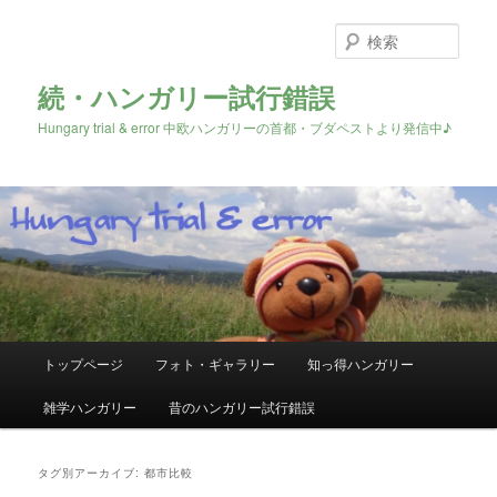
検
索
続・ハンガリー試行錯誤
Hungary trial & error 中欧ハンガリーの首都・ブダペストより発信中♪
メ
トップページ
フォト・ギャラリー
知っ得ハンガリー
メ
サ
イ
ン
雑学ハンガリー
昔のハンガリー試行錯誤
イ
ブ
メ
ニ
ン
コ
ュ
タグ別アーカイブ:
都市比較
ー