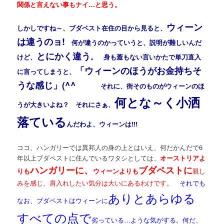
関係と言えない事もナイ…と思う。
ウィーン
しかしですね～、ブダペスト在住の目から見ると、
は違うのョ!
何が違うのかっていうと、説明が難しいんだ
とにかく違う
けど、
。 身も蓋もない言いかたで単刀直入
「ウィーンのほうがお金持ちそ
に言ってしまうと、
うな感じ」(^^ゞ
それに、街そのものがウィーンのほ
何とな～く小洒
うが大きいよね？ それにさぁ、
落ている
んだわよ、ウィーンは!!!
ココ、ハンガリーでは異邦人の身の上とはいえ、何だかんだで6
年以上ブダペストに住んでいるワタシとしては、
オーストリアよ
ハンガリーに、
ブダペストに
りも
ウィーンよりも
親し
みを感じ、肩入れしたい気分は大いにあるわけです。
それでも
ありとあらゆる
なお、ブダペストはウィーンに
すべての点で
劣っている…ような気がする。何だ、