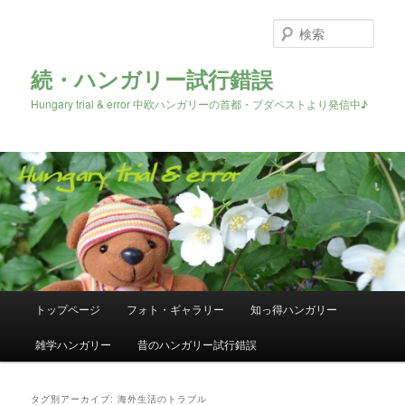
検
索
続・ハンガリー試行錯誤
Hungary trial & error 中欧ハンガリーの首都・ブダペストより発信中♪
メ
トップページ
フォト・ギャラリー
知っ得ハンガリー
メ
サ
イ
ン
雑学ハンガリー
昔のハンガリー試行錯誤
イ
ブ
メ
ニ
ン
コ
ュ
タグ別アーカイブ:
海外生活のトラブル