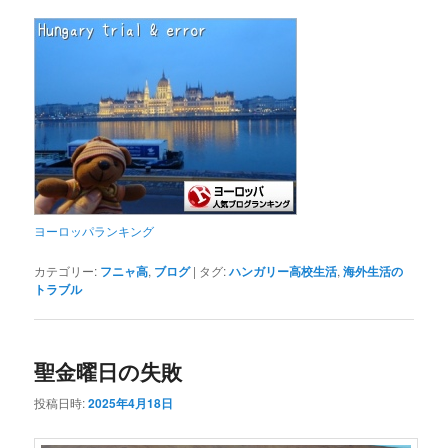
ヨーロッパランキング
カテゴリー:
フニャ高
,
ブログ
|
タグ:
ハンガリー高校生活
,
海外生活の
トラブル
聖金曜日の失敗
投稿日時:
2025年4月18日