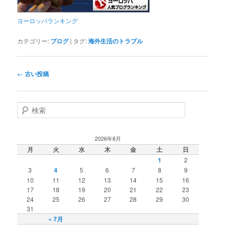
ヨーロッパランキング
カテゴリー:
ブログ
|
タグ:
海外生活のトラブル
投
←
古い投稿
稿
ナ
ビ
検
ゲ
索
ー
シ
2026年8月
ョ
月
火
水
木
金
土
日
ン
1
2
3
4
5
6
7
8
9
10
11
12
13
14
15
16
17
18
19
20
21
22
23
24
25
26
27
28
29
30
31
« 7月