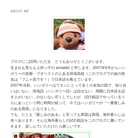
ABOUT ME
ブログにご訪問いただき、どうもありがとうございます。
生まれも育ちも上州っ子の almakkii と申します。2007年9月からハン
ガリーの首都・ブダペストのとある現地高校（このブログでの仮の校
名は『フニャ高です！）で日本語を教えています。
2007年当初、ハンガリーはワタシにとって全くの未知の国で、知り合
いはいない、現地語（ハンガリー語）は話せない、周囲に日本語を話
す人がいない…のないない尽くしでしたが、試行錯誤でやっているう
ちにあっという間に時間が経って、今ではハンガリーが『一番親しみ
のある異国』になりました。
でも、たとえ『親しみのある』と言っても異国は異国。海外暮らしは
色々あります。そんな海外暮らしの試行錯誤をこのブログに書いてい
きます。楽しんでいただけたら嬉しいです。