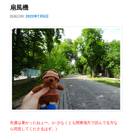
扇風機
投稿日時:
2022年7月6日
先週は暑かったねぇ〜。
(←少なくとも関東地方で読んでる方な
ら同意してくださるはず。)