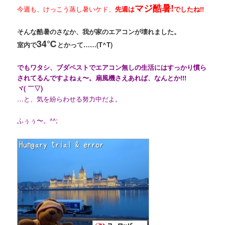
マジ酷暑!
今週も、けっこう蒸し暑いケド、
先週は
でしたね!!
そんな酷暑のさなか、我が家のエアコンが壊れました。
34℃
室内で
とかって……(T^T)
でもワタシ、ブダペストでエアコン無しの生活にはすっかり慣ら
されてるんですよねぇ〜。扇風機さえあれば、なんとか!!!
ヾ( ￣▽)ゞ
…と、気を紛らわせる努力中だよ。
ふぅぅ〜。^^;