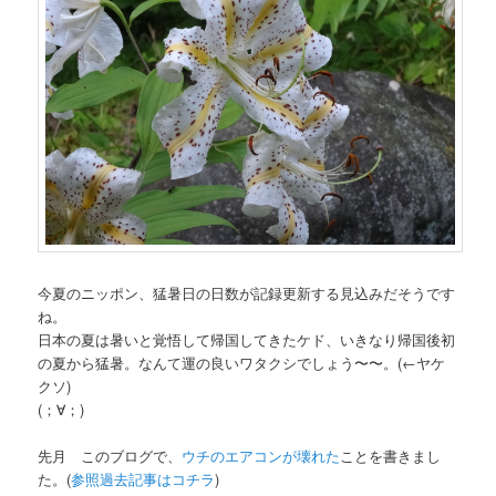
今夏のニッポン、猛暑日の日数が記録更新する見込みだそうです
ね。
日本の夏は暑いと覚悟して帰国してきたケド、いきなり帰国後初
の夏から猛暑。なんて運の良いワタクシでしょう〜〜。(←ヤケ
クソ)
(；∀；)
先月 このブログで、
ウチのエアコンが壊れた
ことを書きまし
た。(
参照過去記事はコチラ
)