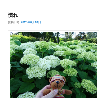
ー
コ
ン
慣れ
ン
テ
投稿日時:
2025年6月10日
テ
ン
ン
ツ
ツ
へ
へ
移
移
動
動