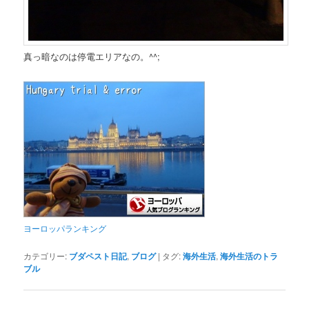
真っ暗なのは停電エリアなの。^^;
ヨーロッパランキング
カテゴリー:
ブダペスト日記
,
ブログ
|
タグ:
海外生活
,
海外生活のトラ
ブル