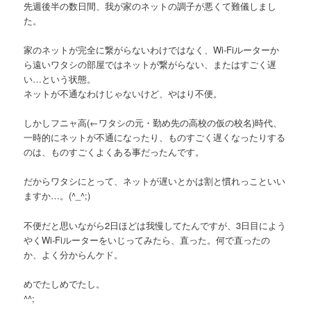
先週後半の数日間、我が家のネットの調子が悪くて難儀しまし
た。
家のネットが完全に繋がらないわけではなく、Wi-Fiルーターか
ら遠いワタシの部屋ではネットが繋がらない、またはすごく遅
い…という状態。
ネットが不通なわけじゃないけど、やはり不便。
しかしフニャ高
(←ワタシの元・勤め先の高校の仮の校名)
時代、
一時的にネットが不通になったり、ものすごく遅くなったりする
のは、ものすごくよくある事だったんです。
だからワタシにとって、ネットが遅いとかは割と慣れっこといい
ますか…。(^_^;)
不便だと思いながら2日ほどは我慢してたんですが、3日目によう
やくWi-Fiルーターをいじってみたら、直った。何で直ったの
か、よく分からんケド。
めでたしめでたし。
^^;