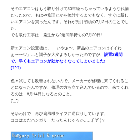
そのエアコンはもう取り付けて30年経っちゃっているような代物
だったので、もはや修理とかを検討するまでもなく、すぐに新し
いエアコンを買ったんです。それが先月初頭の7月2日のことでし
た。
でも取付工事は、発注から2週間半待ちの7月20日!
新エアコン設置後は、 「いやぁ〜、新品のエアコンはイイわ
ぁ〜〜♡」…と調子が大変よろしかったのですが、
設置2週間
で、早くもエアコンが効かなくなってしまいました!
(T^T)
色々試しても改善されないので、メーカーが修理に来てくれるこ
とになったんですが、修理の方も立て込んでいるので、来てくれ
るのは 8月14日になるとのこと。
(*_*)
そゆわけで、再び扇風機ライフに逆戻りしています。
ココはまだハンガリーだったんじゃろか……(ﾟ∀ﾟ)？