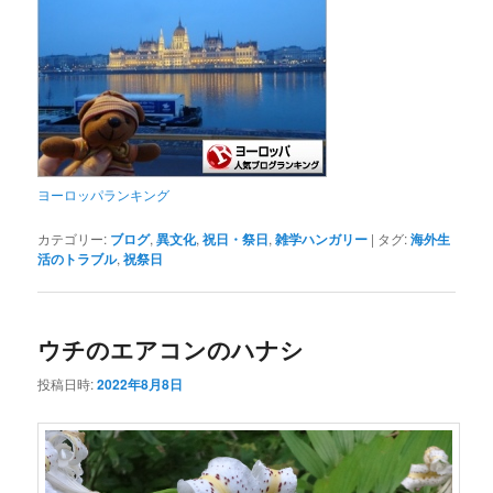
ヨーロッパランキング
カテゴリー:
ブログ
,
異文化
,
祝日・祭日
,
雑学ハンガリー
|
タグ:
海外生
活のトラブル
,
祝祭日
ウチのエアコンのハナシ
投稿日時:
2022年8月8日