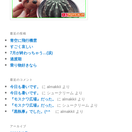
最近の投稿
青空に飛行機雲
すごく哀しい
7月が終わっちゃう…(涙)
過渡期
乗り物好きなら
最近のコメント
今日も暑いです。
に
almakkii
より
今日も暑いです。
に
シュークリーム
より
『モスクワ広場』だった。
に
almakkii
より
『モスクワ広場』だった。
に
シュークリーム
より
『黒執事』でした。(^^ゞ
に
almakkii
より
アーカイブ