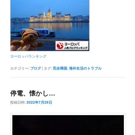
ヨーロッパランキング
カテゴリー:
ブログ
|
タグ:
完全帰国
,
海外生活のトラブル
停電、懐かし…
投稿日時:
2022年7月29日