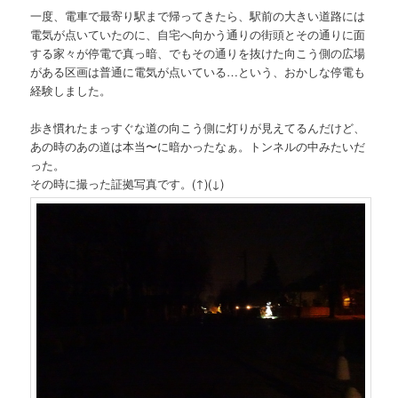
一度、電車で最寄り駅まで帰ってきたら、駅前の大きい道路には
電気が点いていたのに、自宅へ向かう通りの街頭とその通りに面
する家々が停電で真っ暗、でもその通りを抜けた向こう側の広場
がある区画は普通に電気が点いている…という、おかしな停電も
経験しました。
歩き慣れたまっすぐな道の向こう側に灯りが見えてるんだけど、
あの時のあの道は本当〜に暗かったなぁ。トンネルの中みたいだ
った。
その時に撮った証拠写真です。(↑)(↓)