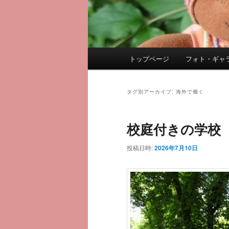
メ
トップページ
フォト・ギャ
メ
サ
イ
ン
イ
ブ
メ
タグ別アーカイブ:
海外で働く
ニ
ン
コ
ュ
校庭付きの学校
ー
コ
ン
投稿日時:
2026年7月10日
ン
テ
テ
ン
ン
ツ