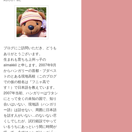
ABOUT ME
ブログにご訪問いただき、どうも
ありがとうございます。
生まれも育ちも上州っ子の
almakkii と申します。2007年9月
からハンガリーの首都・ブダペス
トのとある現地高校（このブログ
での仮の校名は『フニャ高で
す！）で日本語を教えています。
2007年当初、ハンガリーはワタシ
にとって全くの未知の国で、知り
合いはいない、現地語（ハンガリ
ー語）は話せない、周囲に日本語
を話す人がいない…のないない尽
くしでしたが、試行錯誤でやって
いるうちにあっという間に時間が
経って、今ではハンガリーが『一