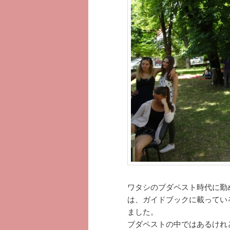
ツ
へ
へ
移
移
動
動
ワタシのブダペスト時代に勤
は、ガイドブックに載ってい
ました。
ブダペストの中ではあるけれ