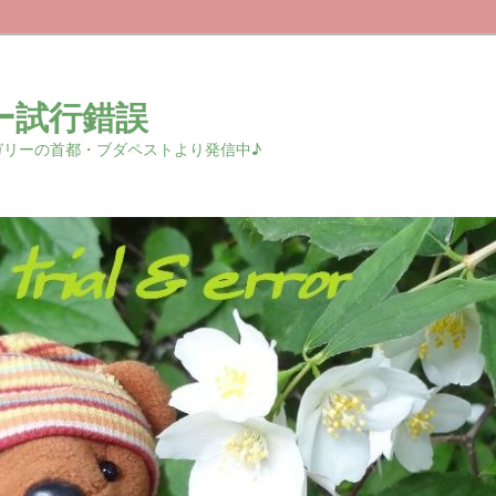
ー試行錯誤
r 中欧ハンガリーの首都・ブダペストより発信中♪