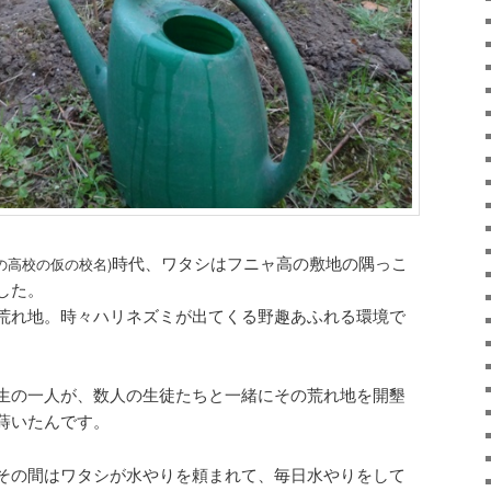
時代、ワタシはフニャ高の敷地の隅っこ
の高校の仮の校名)
した。
荒れ地。時々ハリネズミが出てくる野趣あふれる環境で
生の一人が、数人の生徒たちと一緒にその荒れ地を開墾
蒔いたんです。
その間はワタシが水やりを頼まれて、毎日水やりをして