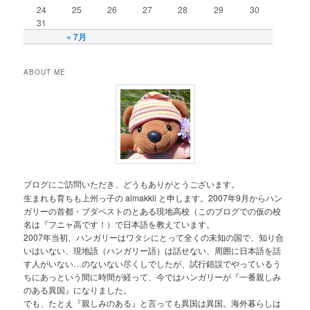
24
25
26
27
28
29
30
31
« 7月
ABOUT ME
ブログにご訪問いただき、どうもありがとうございます。
生まれも育ちも上州っ子の almakkii と申します。2007年9月からハン
ガリーの首都・ブダペストのとある現地高校（このブログでの仮の校
名は『フニャ高です！）で日本語を教えています。
2007年当初、ハンガリーはワタシにとって全くの未知の国で、知り合
いはいない、現地語（ハンガリー語）は話せない、周囲に日本語を話
す人がいない…のないない尽くしでしたが、試行錯誤でやっているう
ちにあっという間に時間が経って、今ではハンガリーが『一番親しみ
のある異国』になりました。
でも、たとえ『親しみのある』と言っても異国は異国。海外暮らしは