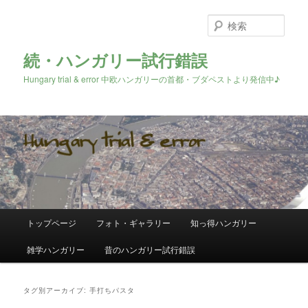
検
索
続・ハンガリー試行錯誤
Hungary trial & error 中欧ハンガリーの首都・ブダペストより発信中♪
メ
トップページ
フォト・ギャラリー
知っ得ハンガリー
メ
サ
イ
ン
雑学ハンガリー
昔のハンガリー試行錯誤
イ
ブ
メ
ニ
ン
コ
ュ
タグ別アーカイブ:
手打ちパスタ
ー