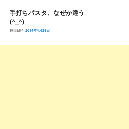
コ
ン
手打ちパスタ、なぜか違う
ン
テ
(^_^)
テ
ン
投稿日時:
2014年4月28日
ン
ツ
ツ
へ
へ
移
移
動
動