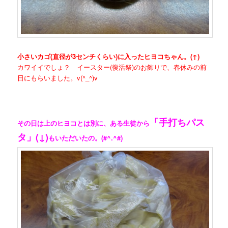
小さいカゴ(直径が3センチくらい)に入ったヒヨコちゃん。(↑)
カワイイでしょ？ イースター(復活祭)のお飾りで、春休みの前
日にもらいました。v(^_^)v
「手打ちパス
その日は上のヒヨコとは別に、ある生徒から
タ」(↓)
もいただいたの。(#^.^#)