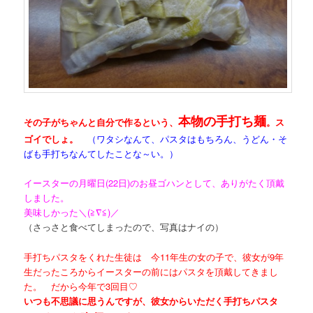
本物の手打ち麺
その子がちゃんと自分で作るという、
。ス
ゴイでしょ。
（ワタシなんて、パスタはもちろん、うどん・そ
ばも手打ちなんてしたことな～い。）
イースターの月曜日(22日)のお昼ゴハンとして、ありがたく頂戴
しました。
美味しかった＼(≧∇≦)／
（さっさと食べてしまったので、写真はナイの）
手打ちパスタをくれた生徒は 今11年生の女の子で、彼女が9年
生だったころからイースターの前にはパスタを頂戴してきまし
た。 だから今年で3回目♡
いつも不思議に思うんですが、彼女からいただく手打ちパスタ