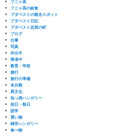
フニャ高
フニャ高の給食
ブダペストの観光スポット
ブダペスト日記
ブダペスト近郊の町
ブログ
仕事
写真
外出中
帰省中
教育・学校
旅行
旅行の準備
未分類
異文化
知っ得ハンガリー
祝日・祭日
語学
買い物
雑学ハンガリー
食べ物