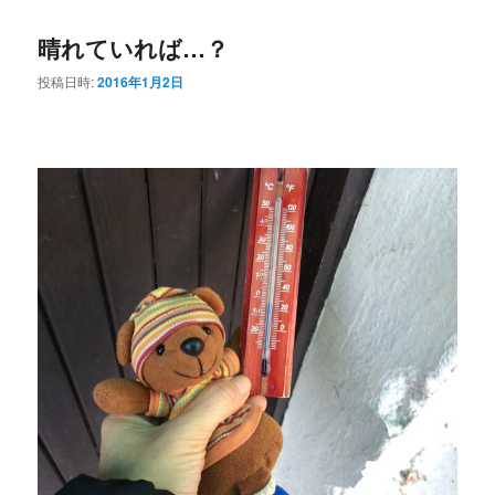
コ
ン
晴れていれば…？
ン
テ
投稿日時:
2016年1月2日
テ
ン
ン
ツ
ツ
へ
へ
移
移
動
動