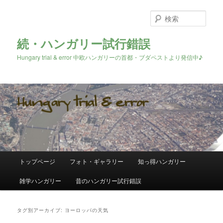
検
索
続・ハンガリー試行錯誤
Hungary trial & error 中欧ハンガリーの首都・ブダペストより発信中♪
メ
トップページ
フォト・ギャラリー
知っ得ハンガリー
メ
サ
イ
ン
雑学ハンガリー
昔のハンガリー試行錯誤
イ
ブ
メ
ニ
ン
コ
ュ
タグ別アーカイブ:
ヨーロッパの天気
ー