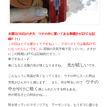
木曜日(16日)の夕方、ウチの外に置いてある寒暖計が22℃を記
録!!（↑）
この日はとても暖かくてですねぇ～、ブダペストでは最高27℃
になったらしいです。
(←翌朝の天気予報で言っていた。さすが
にこの時期に27℃は記録的だそう。)
春ですねぇ～♪
光が眩しい
春になると太陽の光が強くなりますね。
です。
こんなふうに気温が高くなってくると、ウチの中に入った時は
ウチの
空気がひんやりと感じます。 また、外が明るいので
中がやけに暗く
感じられたりする時もある。
外の明るさとの対比がね…。
咲き誇っていたマグノリアも アーモンドも、もうすでに盛りを