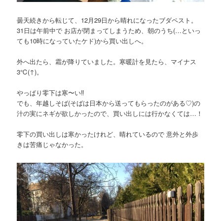
曇天続きから転じて、12月29日から晴れになったブダペスト。
31日は午前中で お店が閉まってしまうため、朝のうち(…といっ
ても10時になっていたケド)から買い出しへ。
外へ出たら、霜が降りていました。寒暖計を見たら、マイナス
3℃(↑)。
やっぱり零下は寒〜い‼︎
でも、年越しそば(そばは日本から送ってもらったのがある♡)の
汁の実にネギが欲しかったので、買い出しには行かなくては…！
零下の買い出しは寒かったけれど、晴れているので 意外と外歩
きは苦痛じゃなかった。