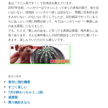
名は『フニャ高です！）で日本語を教えています。
2007年当初、ハンガリーはワタシにとって全くの未知の国で、知り合
いはいない、現地語（ハンガリー語）は話せない、周囲に日本語を話
す人がいない…のないない尽くしでしたが、試行錯誤でやっているう
ちにあっという間に時間が経って、今ではハンガリーが『一番親しみ
のある異国』になりました。
でも、たとえ『親しみのある』と言っても異国は異国。海外暮らしは
色々あります。そんな海外暮らしの試行錯誤をこのブログに書いてい
きます。楽しんでいただけたら嬉しいです。
最近の投稿
青空に飛行機雲
すごく哀しい
7月が終わっちゃう…(涙)
過渡期
乗り物好きなら