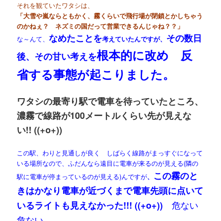
それを観ていたワタシは、
「大雪や嵐ならともかく、霧くらいで飛行場が閉鎖とかしちゃう
のかねぇ？ ネズミの国だって営業できるんじゃね？？」
なめたことを
その数日
な～んて、
考えていたんですが、
根本的に改め 反
後、その甘い考えを
省する事態が起こりました。
ワタシの最寄り駅で電車を待っていたところ、
濃霧で線路が100メートルくらい先が見えな
い!! ((+o+))
この駅、わりと見通しが良く しばらく線路がまっすぐになって
いる場所なので、ふだんなら遠目に電車が来るのが見える(隣の
この霧のと
駅に電車が停まっているのが見える)んですが
、
きはかなり電車が近づくまで電車先頭に点いて
危ない
いるライトも見えなかった!!! ((+o+))
危ない。