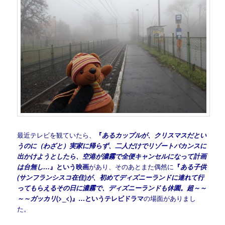
最近テレビを観ていたら、
『
あるカップルが、クリスマスだとい
うのに（わざと）実家に帰らず、二人だけでリゾートバカンスに
出かけようとしたら、空港が濃霧で全便キャンセルになって計画
は台無し…
』という映画
があり、そのあとまた偶然に
『
ある子供
(サンフランシスコ在住)が、初めてディズニーランドに連れて行
ってもらえるその日に濃霧で、ディズニーランドも休園。超～～
～～ガッカリ
(>_<)』…というテレビドラマ
の場面がありまし
た。