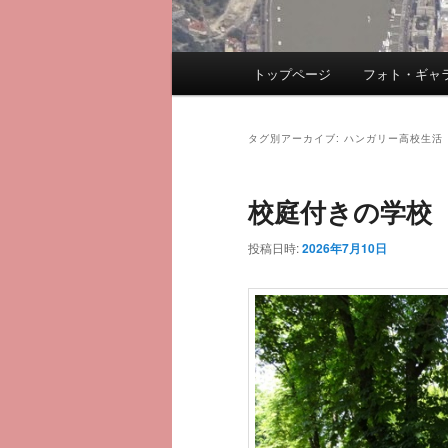
メ
トップページ
フォト・ギャ
メ
サ
イ
ン
イ
ブ
メ
タグ別アーカイブ:
ハンガリー高校生活
ニ
ン
コ
ュ
校庭付きの学校
ー
コ
ン
投稿日時:
2026年7月10日
ン
テ
テ
ン
ン
ツ
ツ
へ