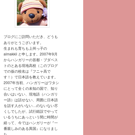
ブログにご訪問いただき、どうも
ありがとうございます。
生まれも育ちも上州っ子の
almakkii と申します。2007年9月
からハンガリーの首都・ブダペス
トのとある現地高校（このブログ
での仮の校名は『フニャ高で
す！）で日本語を教えています。
2007年当初、ハンガリーはワタシ
にとって全くの未知の国で、知り
合いはいない、現地語（ハンガリ
ー語）は話せない、周囲に日本語
を話す人がいない…のないない尽
くしでしたが、試行錯誤でやって
いるうちにあっという間に時間が
経って、今ではハンガリーが『一
番親しみのある異国』になりまし
た。