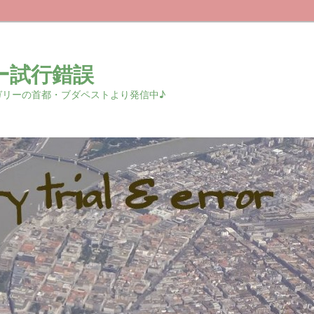
ー試行錯誤
r 中欧ハンガリーの首都・ブダペストより発信中♪