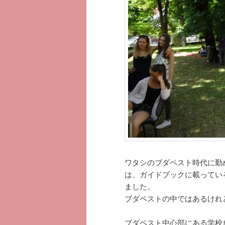
へ
移
移
動
動
ワタシのブダペスト時代に勤
は、ガイドブックに載ってい
ました。
ブダペストの中ではあるけれ
ブダペスト中心部にある学校