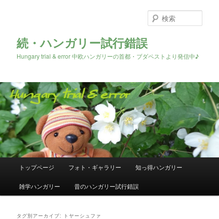
検
索
続・ハンガリー試行錯誤
Hungary trial & error 中欧ハンガリーの首都・ブダペストより発信中♪
メ
トップページ
フォト・ギャラリー
知っ得ハンガリー
メ
サ
イ
ン
雑学ハンガリー
昔のハンガリー試行錯誤
イ
ブ
メ
ニ
ン
コ
ュ
タグ別アーカイブ:
トヤーシュファ