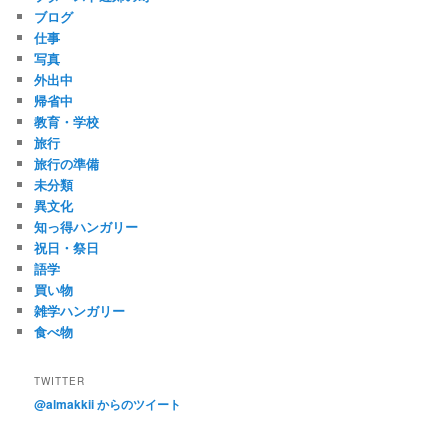
ブログ
仕事
写真
外出中
帰省中
教育・学校
旅行
旅行の準備
未分類
異文化
知っ得ハンガリー
祝日・祭日
語学
買い物
雑学ハンガリー
食べ物
TWITTER
@almakkii からのツイート