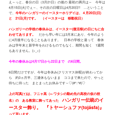
え～っと、春分の日（3月21日）の後の 最初の満月は～ 今年は
4月15日(火)でぇ～、その次の日曜日は4月20日!! …ということ
で、
今年のハンガリーのイースターホリデイは、４月20日(日)
と 21日(月)です。 （イースターは 移動祝日）
ハンガリーの学校の春休みは、イースター(復活祭)の日にちに合
わせてあります。
だから早い年には3月末にあり、今年のよう
に4月後半になることもあります。 日本の学校と違って 春休
みは学年末と新学年をわけるものでもなく、期間も短く 1週間
もありません。(>_<)
今年の春休みは4月17日から22日まで の6日間。
6日間だけですが、今年は冬休み(クリスマス休暇)が終わってか
ら 約3ヵ月半、三連休もないまま ココまで来たので、やっと
待ちに待った まとまったお休みです～♡(#^.^#)♡
上の写真(↑)は、フニャ高（←ワタシの勤め先の高校の仮の校
ハンガリー伝統のイ
名）の ある教室に飾ってあった
ースター飾り。
『トヤーシュファ(tojásfa)』
って言います。