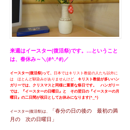
来週はイースター(復活祭)です。…ということ
は、春休み～＼(#^.^#)／
イースター(復活祭)って、
日本ではキリスト教徒の人たち以外に
は ほとんど馴染みがありませんけど、
キリスト教徒が多いハン
ガリーでは、クリスマスと同様に重要な祭日です。 ハンガリー
では、『イースターの日曜日』と その翌日の『イースターの月
曜日』の二日間が祝日としてお休みになります(^_^)
「春分の日の後の 最初の満
イースター(復活祭)は、
月の 次の日曜日」