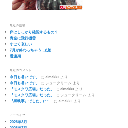
最近の投稿
卵はしっかり確認するもの？
青空に飛行機雲
すごく哀しい
7月が終わっちゃう…(涙)
過渡期
最近のコメント
今日も暑いです。
に
almakkii
より
今日も暑いです。
に
シュークリーム
より
『モスクワ広場』だった。
に
almakkii
より
『モスクワ広場』だった。
に
シュークリーム
より
『黒執事』でした。(^^ゞ
に
almakkii
より
アーカイブ
2026年8月
2026年7月