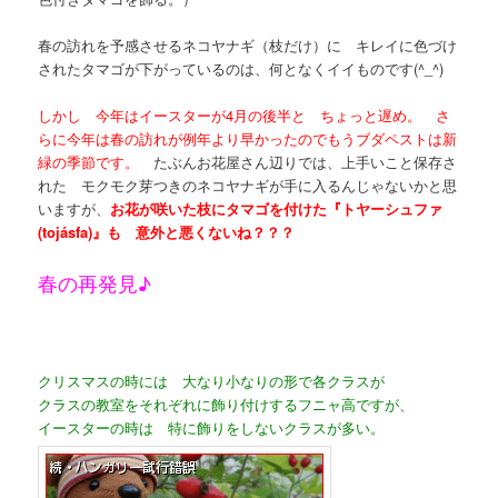
春の訪れを予感させるネコヤナギ（枝だけ）に キレイに色づけ
されたタマゴが下がっているのは、何となくイイものです(^_^)
しかし 今年はイースターが4月の後半と ちょっと遅め。 さ
らに今年は春の訪れが例年より早かったのでもうブダペストは新
緑の季節です。
たぶんお花屋さん辺りでは、上手いこと保存さ
れた モクモク芽つきのネコヤナギが手に入るんじゃないかと思
いますが、
お花が咲いた枝にタマゴを付けた『トヤーシュファ
(tojásfa)』も 意外と悪くないね？？？
春の再発見♪
クリスマスの時には 大なり小なりの形で各クラスが
クラスの教室をそれぞれに飾り付けするフニャ高ですが、
イースターの時は 特に飾りをしないクラスが多い。