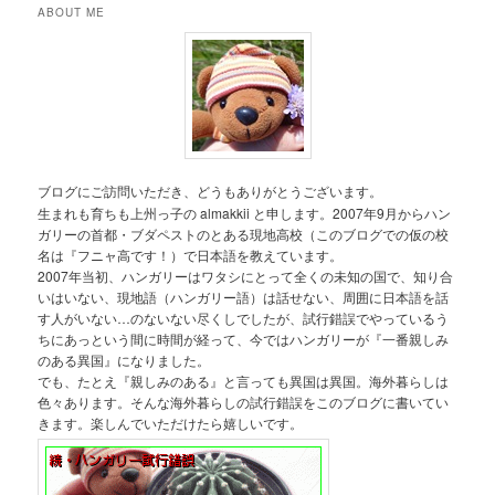
ABOUT ME
ブログにご訪問いただき、どうもありがとうございます。
生まれも育ちも上州っ子の almakkii と申します。2007年9月からハン
ガリーの首都・ブダペストのとある現地高校（このブログでの仮の校
名は『フニャ高です！）で日本語を教えています。
2007年当初、ハンガリーはワタシにとって全くの未知の国で、知り合
いはいない、現地語（ハンガリー語）は話せない、周囲に日本語を話
す人がいない…のないない尽くしでしたが、試行錯誤でやっているう
ちにあっという間に時間が経って、今ではハンガリーが『一番親しみ
のある異国』になりました。
でも、たとえ『親しみのある』と言っても異国は異国。海外暮らしは
色々あります。そんな海外暮らしの試行錯誤をこのブログに書いてい
きます。楽しんでいただけたら嬉しいです。