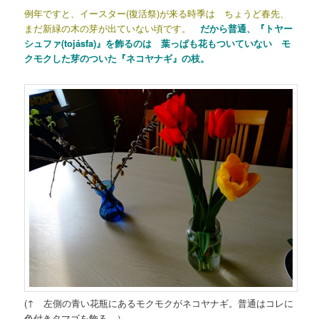
例年ですと、イースター(復活祭)が来る時季は ちょうど春先、
まだ新緑の木の芽が出ていない頃です。
だから普通、『トヤー
シュファ(tojásfa)』を飾るのは 葉っぱも花もついていない モ
クモクした芽のついた『ネコヤナギ』の枝。
(↑ 左側の青い花瓶にあるモクモクがネコヤナギ。普通はコレに
色付きタマゴを飾る。）