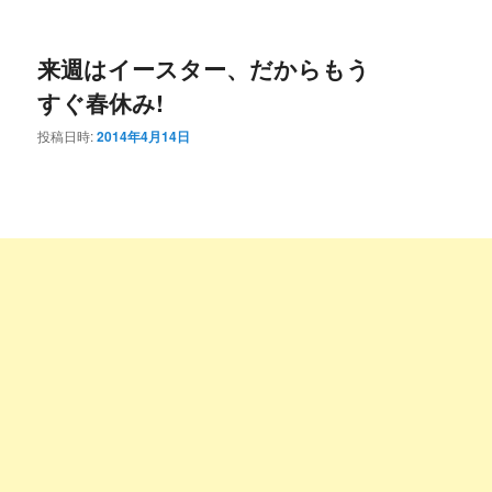
ー
コ
ン
来週はイースター、だからもう
ン
テ
すぐ春休み!
テ
ン
投稿日時:
2014年4月14日
ン
ツ
ツ
へ
へ
移
移
動
動