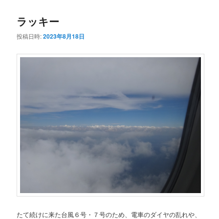
コ
ン
ラッキー
ン
テ
投稿日時:
2023年8月18日
テ
ン
ン
ツ
ツ
へ
へ
移
移
動
動
たて続けに来た台風６号・７号のため、電車のダイヤの乱れや、