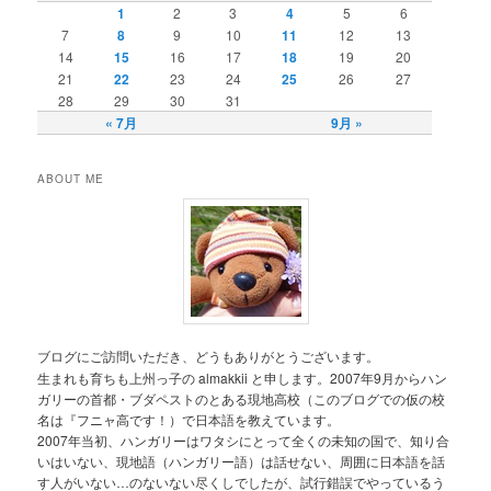
1
2
3
4
5
6
7
8
9
10
11
12
13
14
15
16
17
18
19
20
21
22
23
24
25
26
27
28
29
30
31
« 7月
9月 »
ABOUT ME
ブログにご訪問いただき、どうもありがとうございます。
生まれも育ちも上州っ子の almakkii と申します。2007年9月からハン
ガリーの首都・ブダペストのとある現地高校（このブログでの仮の校
名は『フニャ高です！）で日本語を教えています。
2007年当初、ハンガリーはワタシにとって全くの未知の国で、知り合
いはいない、現地語（ハンガリー語）は話せない、周囲に日本語を話
す人がいない…のないない尽くしでしたが、試行錯誤でやっているう