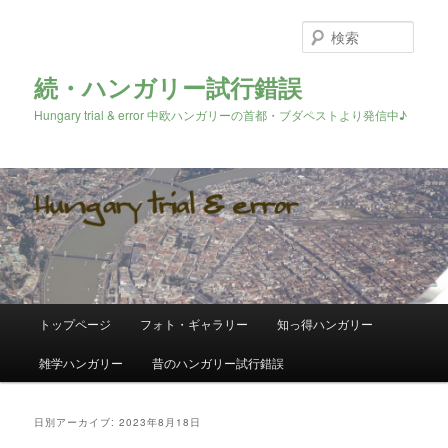
検
索
続・ハンガリー試行錯誤
Hungary trial & error 中欧ハンガリーの首都・ブダペストより発信中♪
メ
トップページ
フォト・ギャラリー
知っ得ハンガリー
メ
サ
イ
ン
雑学ハンガリー
昔のハンガリー試行錯誤
イ
ブ
メ
ニ
ン
コ
ュ
日別アーカイブ:
2023年8月18日
ー