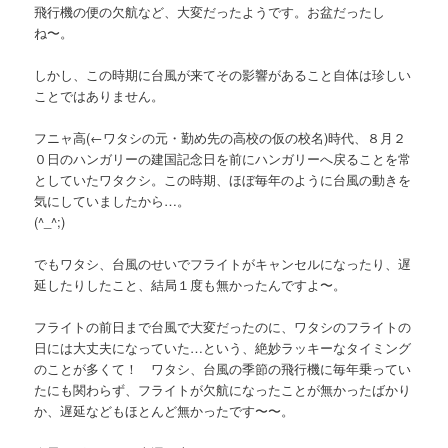
飛行機の便の欠航など、大変だったようです。お盆だったし
ね〜。
しかし、この時期に台風が来てその影響があること自体は珍しい
ことではありません。
フニャ高
(←ワタシの元・勤め先の高校の仮の校名)
時代、８月２
０日のハンガリーの建国記念日を前にハンガリーへ戻ることを常
としていたワタクシ。この時期、ほぼ毎年のように台風の動きを
気にしていましたから…。
(^_^;)
でもワタシ、台風のせいでフライトがキャンセルになったり、遅
延したりしたこと、結局１度も無かったんですよ〜。
フライトの前日まで台風で大変だったのに、ワタシのフライトの
日には大丈夫になっていた…という、絶妙ラッキーなタイミング
のことが多くて！ ワタシ、台風の季節の飛行機に毎年乗ってい
たにも関わらず、フライトが欠航になったことが無かったばかり
か、遅延などもほとんど無かったです〜〜。