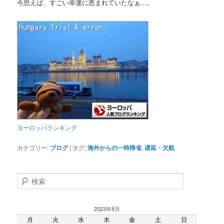
今思えば、すごい幸運に恵まれていたなぁ…。
ヨーロッパランキング
カテゴリー:
ブログ
|
タグ:
海外からの一時帰省
,
遅延・欠航
検
索
2023年8月
月
火
水
木
金
土
日